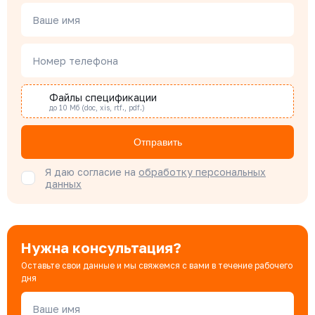
Ваше имя
Наталья Гомонова
Номер телефона
Специалист отдела снабжения
Файлы спецификации
до 10 Мб (doc, xis, rtf., pdf.)
Бондарюк Евгения
Специалист отдела продаж
Отправить
Я даю согласие на
обработку персональных
данных
Нужна консультация?
Оставьте свои данные и мы свяжемся с вами в течение рабочего
дня
Ваше имя