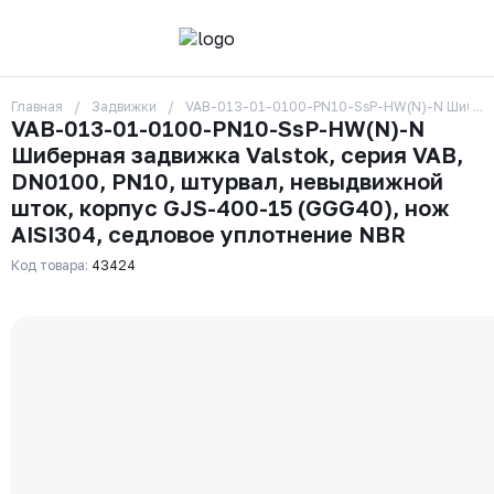
Главная
Задвижки
VAB-013-01-0100-PN10-SsP-HW(N)-N Шиберная 
О компании
VAB-013-01-0100-PN10-SsP-HW(N)-N
Контакты
Шиберная задвижка Valstok, серия VAB,
Бренды
Отзывы
DN0100, PN10, штурвал, невыдвижной
Сотрудники
шток, корпус GJS-400-15 (GGG40), нож
Вакансии
AISI304, седловое уплотнение NBR
Доставка
Оплата
Код товара:
43424
Вопрос-ответ
Гарантии
Новости
Реквизиты
+7 (495) 215-24-81
zakaz325@ks-rus.com
Заказать звонок
Email для связи
Одинцово, Внуковская 9, пав. 31
Пункт выдачи заказов