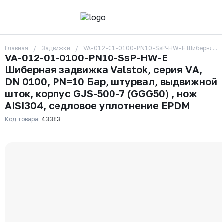
Главная
Задвижки
VA-012-01-0100-PN10-SsP-HW-E Шиберная задв
О компании
VA-012-01-0100-PN10-SsP-HW-E
Контакты
Шиберная задвижка Valstok, серия VА,
Бренды
Отзывы
DN 0100, PN=10 Бар, штурвал, выдвижной
Сотрудники
шток, корпус GJS-500-7 (GGG50) , нож
Вакансии
AISI304, седловое уплотнение EPDM
Доставка
Оплата
Код товара:
43383
Вопрос-ответ
Гарантии
Новости
Реквизиты
+7 (495) 215-24-81
zakaz325@ks-rus.com
Заказать звонок
Email для связи
Одинцово, Внуковская 9, пав. 31
Пункт выдачи заказов