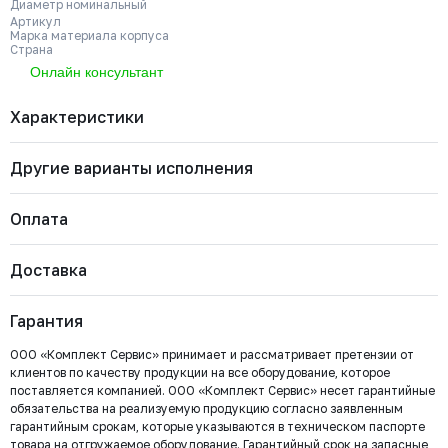
Диаметр номинальный
Артикул
Марка материала корпуса
Страна
Онлайн консультант
Характеристики
Другие варианты исполнения
Бренд
VALSTOK
Диаметр номинальный
ДУ 100
Артикул
VA-012-01-0100-PN10-SsP-HW-E
Оплата
Марка материала корпуса
Чугун GJS-500-7 (GGG50)
Страна
Россия
VA-012-01-0500-PN4-SsP-HW-E
Тип управления
Штурвал
Доставка
Тип арматуры
Задвижка шиберная
Диаметр номинальный
Наличие
Цена с НДС
Купить
Важно: Отгрузка товара производится после 100%
Рабочее давление
PN10
ДУ 500
Есть
541 845 ₽
Тип штока
Выдвижной
оплаты и зачисления средств на расчетный счет
Гарантия
ООО «Комплект Сервис».
VA-012-01-0600-PN4-SsP-HW-E
ООО «Комплект Сервис» принимает и рассматривает претензии от
Диаметр номинальный
Наличие
Цена с НДС
клиентов по качеству продукции на все оборудование, которое
Под заказ
ДУ 600
Нет
956 683 ₽
поставляется компанией. ООО «Комплект Сервис» несет гарантийные
обязательства на реализуемую продукцию согласно заявленным
Безналичный расчёт
гарантийным срокам, которые указываются в техническом паспорте
товара на отгружаемое оборудование. Гарантийный срок на запасные
Мы выставляем счёт на оплату, который можно оплатить в