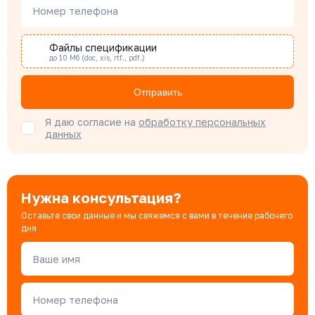
Наталья Гомонова
Номер телефона
Специалист отдела снабжения
Файлы спецификации
до 10 Мб (doc, xis, rtf., pdf.)
Бондарюк Евгения
Специалист отдела продаж
Отправить
Я даю согласие на
обработку персональных
данных
Нужна консультация?
Оставьте свои данные и мы свяжемся с вами в течение рабочего
дня
Ваше имя
Номер телефона