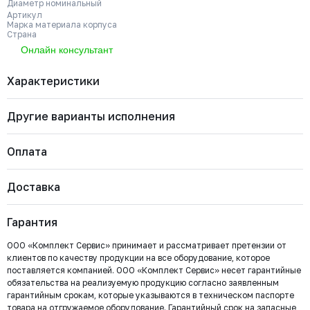
Диаметр номинальный
Артикул
Марка материала корпуса
Страна
Онлайн консультант
Характеристики
Другие варианты исполнения
Бренд
VALSTOK
Диаметр номинальный
ДУ 450
Артикул
VA-012-01-0450-PN5-SsP-HW-E
Оплата
Марка материала корпуса
Чугун GJS-500-7 (GGG50)
Страна
Россия
VA-012-01-0500-PN4-SsP-HW-E
Тип управления
Штурвал
Доставка
Тип арматуры
Задвижка шиберная
Диаметр номинальный
Наличие
Цена с НДС
Купить
Важно: Отгрузка товара производится после 100%
Рабочее давление
PN5
ДУ 500
Есть
541 845 ₽
Тип штока
Выдвижной
оплаты и зачисления средств на расчетный счет
Гарантия
ООО «Комплект Сервис».
VA-012-01-0600-PN4-SsP-HW-E
ООО «Комплект Сервис» принимает и рассматривает претензии от
Диаметр номинальный
Наличие
Цена с НДС
клиентов по качеству продукции на все оборудование, которое
Под заказ
ДУ 600
Нет
956 683 ₽
поставляется компанией. ООО «Комплект Сервис» несет гарантийные
обязательства на реализуемую продукцию согласно заявленным
Безналичный расчёт
гарантийным срокам, которые указываются в техническом паспорте
товара на отгружаемое оборудование. Гарантийный срок на запасные
Мы выставляем счёт на оплату, который можно оплатить в