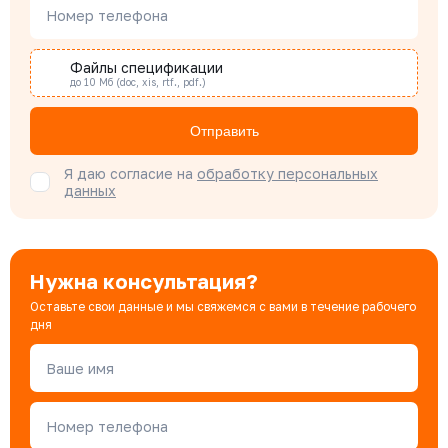
Наталья Гомонова
Номер телефона
Специалист отдела снабжения
Файлы спецификации
до 10 Мб (doc, xis, rtf., pdf.)
Бондарюк Евгения
Специалист отдела продаж
Отправить
Я даю согласие на
обработку персональных
данных
Нужна консультация?
Оставьте свои данные и мы свяжемся с вами в течение рабочего
дня
Ваше имя
Номер телефона