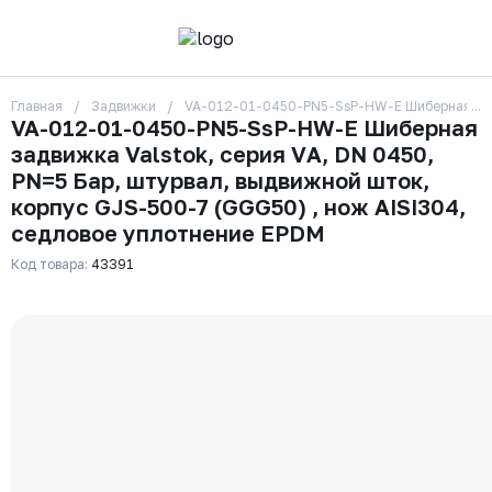
Главная
Задвижки
VA-012-01-0450-PN5-SsP-HW-E Шиберная задви
О компании
VA-012-01-0450-PN5-SsP-HW-E Шиберная
Контакты
задвижка Valstok, серия VА, DN 0450,
Бренды
Отзывы
PN=5 Бар, штурвал, выдвижной шток,
Сотрудники
корпус GJS-500-7 (GGG50) , нож AISI304,
Вакансии
седловое уплотнение EPDM
Доставка
Оплата
Код товара:
43391
Вопрос-ответ
Гарантии
Новости
Реквизиты
+7 (495) 215-24-81
zakaz325@ks-rus.com
Заказать звонок
Email для связи
Одинцово, Внуковская 9, пав. 31
Пункт выдачи заказов