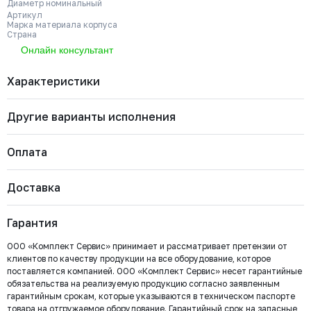
Диаметр номинальный
Артикул
Марка материала корпуса
Страна
Онлайн консультант
Характеристики
Другие варианты исполнения
Бренд
VALSTOK
Диаметр номинальный
ДУ 400
Артикул
VA-012-01-0400-PN6-SsP-HW-E
Оплата
Марка материала корпуса
Чугун GJS-500-7 (GGG50)
Страна
Россия
VA-012-01-0500-PN4-SsP-HW-E
Тип управления
Штурвал
Доставка
Тип арматуры
Задвижка шиберная
Диаметр номинальный
Наличие
Цена с НДС
Купить
Важно: Отгрузка товара производится после 100%
Рабочее давление
PN6
ДУ 500
Есть
536 842 ₽
Тип штока
Выдвижной
оплаты и зачисления средств на расчетный счет
Гарантия
ООО «Комплект Сервис».
VA-012-01-0600-PN4-SsP-HW-E
ООО «Комплект Сервис» принимает и рассматривает претензии от
Диаметр номинальный
Наличие
Цена с НДС
клиентов по качеству продукции на все оборудование, которое
Под заказ
ДУ 600
Нет
947 850 ₽
поставляется компанией. ООО «Комплект Сервис» несет гарантийные
обязательства на реализуемую продукцию согласно заявленным
Безналичный расчёт
гарантийным срокам, которые указываются в техническом паспорте
товара на отгружаемое оборудование. Гарантийный срок на запасные
Мы выставляем счёт на оплату, который можно оплатить в