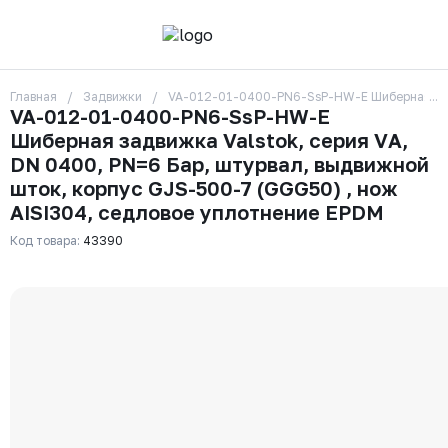
Главная
Задвижки
VA-012-01-0400-PN6-SsP-HW-E Шиберная задви
О компании
VA-012-01-0400-PN6-SsP-HW-E
Контакты
Шиберная задвижка Valstok, серия VА,
Бренды
Отзывы
DN 0400, PN=6 Бар, штурвал, выдвижной
Сотрудники
шток, корпус GJS-500-7 (GGG50) , нож
Вакансии
AISI304, седловое уплотнение EPDM
Доставка
Оплата
Код товара:
43390
Вопрос-ответ
Гарантии
Новости
Реквизиты
+7 (495) 215-24-81
zakaz325@ks-rus.com
Заказать звонок
Email для связи
Одинцово, Внуковская 9, пав. 31
Пункт выдачи заказов