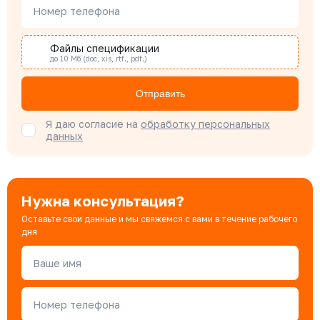
Наталья Гомонова
Номер телефона
Специалист отдела снабжения
Файлы спецификации
до 10 Мб (doc, xis, rtf., pdf.)
Бондарюк Евгения
Специалист отдела продаж
Отправить
Я даю согласие на
обработку персональных
данных
Нужна консультация?
Оставьте свои данные и мы свяжемся с вами в течение рабочего
дня
Ваше имя
Номер телефона