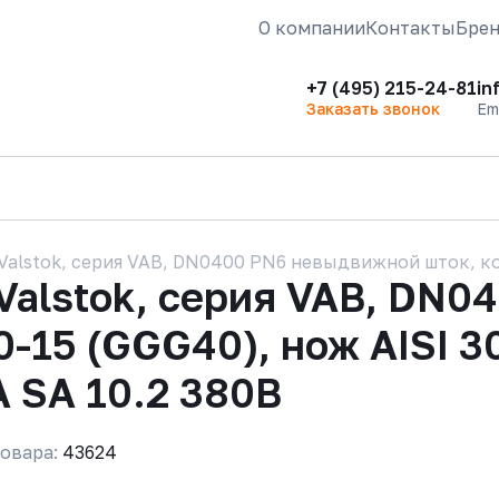
О компании
Контакты
Бре
+7 (495) 215-24-81
in
Заказать звонок
Em
alstok, серия VAB, DN0400 PN6 невыдвижной шток, ко
Valstok, серия VAB, DN0
-15 (GGG40), нож AISI 3
 SA 10.2 380В
овара:
43624