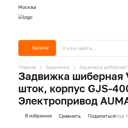
Москва
Каталог
Главная
Задвижки
Задвижка шиберная V
Задвижка шиберная 
шток, корпус GJS-400
Электропривод AUMA
Сравнить
Поделиться
Код т
В избранное