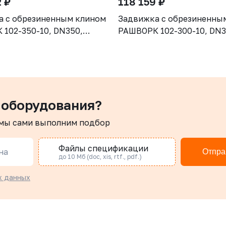
 ₽
118 159 ₽
а с обрезиненным клином
Задвижка с обрезиненны
102-350-10, DN350,
РАШВОРК 102-300-10, DN3
рпус GGG50, клин - GGG50,
PN10, корпус GGG50, клин
ие - EPDM, Ф/Ф, ISO5210,
уплотнение - EPDM, Ф/Ф, 
 штоком
с голым штоком
 оборудования?
 мы сами выполним подбор
Файлы спецификации
на
Отпра
до 10 Мб (doc, xis, rtf., pdf.)
х данных