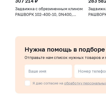
307 214 ₽
283 582
Задвижка с обрезиненным клином
Задвижк
РАШВОРК 102-400-10, DN400,
РАШВОРК 
PN10, корпус GGG50, клин - GGG50,
PN10, ко
уплотнение - EPDM, Ф/Ф, ISO5210,
уплотнен
с голым штоком
с голым
Нужна помощь в подборе
Отправьте нам список нужных товаров и
Ваше имя
Номер телефо
Я даю согласие на
обработку персональны