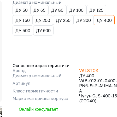
Диаметр номинальный
ДУ 50
ДУ 65
ДУ 80
ДУ 100
ДУ 125
ДУ 150
ДУ 200
ДУ 250
ДУ 300
ДУ 400
ДУ 500
ДУ 600
Основные характеристики
Бренд
VALSTOK
Диаметр номинальный
ДУ 400
VAB-013-01-0400
Артикул
PN6-SsP-AUMA-N
Класс герметичности
A
Чугун GJS-400-15
Марка материала корпуса
(GGG40)
Онлайн консультант