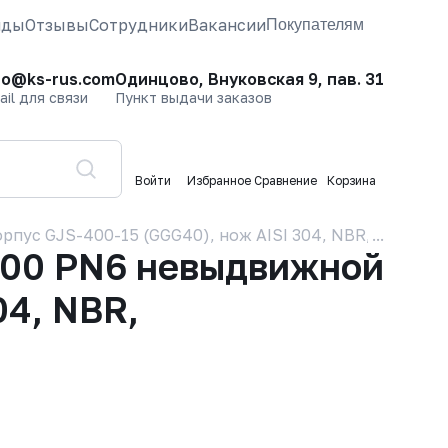
нды
Отзывы
Сотрудники
Вакансии
Покупателям
fo@ks-rus.com
Одинцово, Внуковская 9, пав. 31
ail для связи
Пункт выдачи заказов
Войти
Избранное
Сравнение
Корзина
рпус GJS-400-15 (GGG40), нож AISI 304, NBR, Электро
400 PN6 невыдвижной
04, NBR,