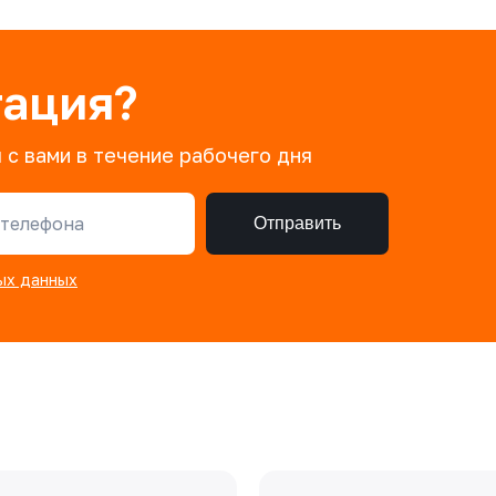
тация?
 с вами в течение рабочего дня
телефона
Отправить
ых данных