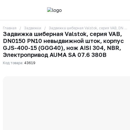
Главная
Задвижки
Задвижка шиберная Valstok, серия VAB, DN01
О компании
Задвижка шиберная Valstok, серия VAB,
Контакты
DN0150 PN10 невыдвижной шток, корпус
Бренды
Отзывы
GJS-400-15 (GGG40), нож AISI 304, NBR,
Сотрудники
Электропривод AUMA SA 07.6 380В
Вакансии
Код товара:
43619
Доставка
Оплата
Вопрос-ответ
Гарантии
Новости
Реквизиты
+7 (495) 215-24-81
zakaz325@ks-rus.com
Заказать звонок
Email для связи
Одинцово, Внуковская 9, пав. 31
Пункт выдачи заказов