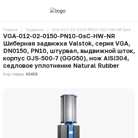
Главная
Задвижки
VGA-012-02-0150-PN10-GsC-HW-NR Шиберная за
О компании
VGA-012-02-0150-PN10-GsC-HW-NR
Контакты
Шиберная задвижка Valstok, серия VGA,
Бренды
Отзывы
DN0150, PN10, штурвал, выдвижной шток,
Сотрудники
корпус GJS-500-7 (GGG50), нож AISI304,
Вакансии
седловое уплотнение Natural Rubber
Доставка
Оплата
Код товара:
43459
Вопрос-ответ
Гарантии
Новости
Реквизиты
+7 (495) 215-24-81
zakaz325@ks-rus.com
Заказать звонок
Email для связи
Одинцово, Внуковская 9, пав. 31
Пункт выдачи заказов