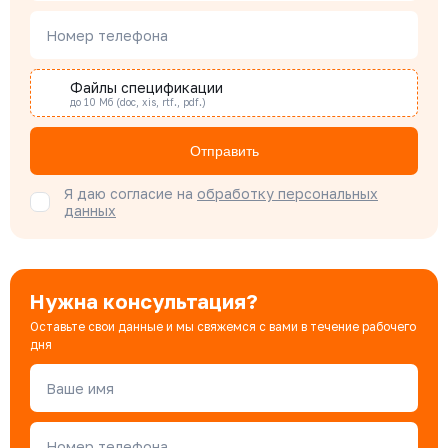
Наталья Гомонова
Номер телефона
Специалист отдела снабжения
Файлы спецификации
до 10 Мб (doc, xis, rtf., pdf.)
Бондарюк Евгения
Специалист отдела продаж
Отправить
Я даю согласие на
обработку персональных
данных
Нужна консультация?
Оставьте свои данные и мы свяжемся с вами в течение рабочего
дня
Ваше имя
Номер телефона