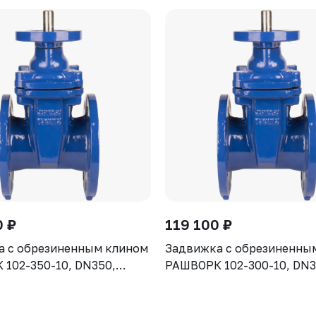
0 ₽
119 100 ₽
а с обрезиненным клином
Задвижка с обрезиненны
102-350-10, DN350,
РАШВОРК 102-300-10, DN3
рпус GGG50, клин - GGG50,
PN10, корпус GGG50, клин
ие - EPDM, Ф/Ф, ISO5210,
уплотнение - EPDM, Ф/Ф, 
 штоком
с голым штоком