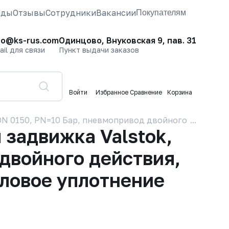
нды
Отзывы
Сотрудники
Вакансии
Покупателям
fo@ks-rus.com
Одинцово, Внуковская 9, пав. 31
ail для связи
Пункт выдачи заказов
Войти
Избранное
Сравнение
Корзина
DN 0150, PN=10 Бар, пневмопривод двойного действия,
задвижка Valstok,
 двойного действия,
дловое уплотнение