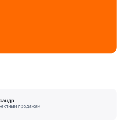
сандр
оектным продажам