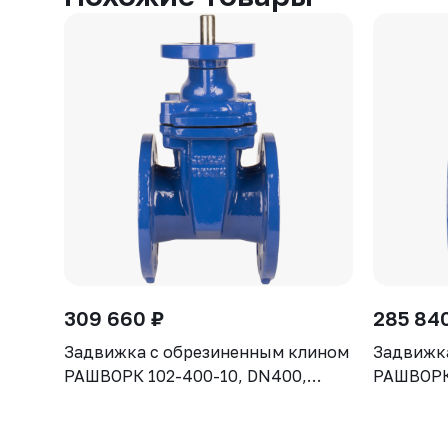
309 660 ₽
285 84
Задвижка с обрезиненным клином
Задвижк
РАШВОРК 102-400-10, DN400,
РАШВОРК 
PN10, корпус GGG50, клин - GGG50,
PN10, ко
уплотнение - EPDM, Ф/Ф, ISO5210,
уплотнен
с голым штоком
с голым