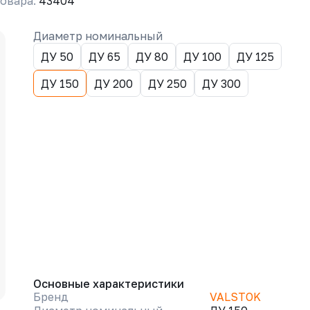
овара:
43404
Диаметр номинальный
ДУ 50
ДУ 65
ДУ 80
ДУ 100
ДУ 125
ДУ 150
ДУ 200
ДУ 250
ДУ 300
Основные характеристики
Бренд
VALSTOK