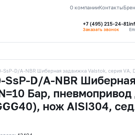
О компании
Контакты
Бре
+7 (495) 215-24-81
in
Заказать звонок
Em
-SsP-D/A-NBR Шиберная задвижка Valstok, серия VА, 
-SsP-D/A-NBR Шиберная 
PN=10 Бар, пневмопривод
GGG40), нож AISI304, се