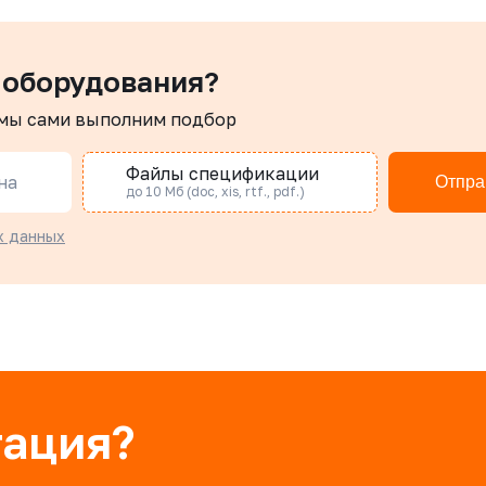
 оборудования?
 мы сами выполним подбор
Файлы спецификации
на
Отпра
до 10 Мб (doc, xis, rtf., pdf.)
х данных
тация?