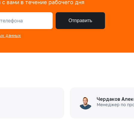
 с вами в течение рабочего дня
телефона
Отправить
ых данных
Чердаков Алек
Менеджер по пр