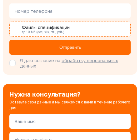
Наталья Гомонова
Номер телефона
Специалист отдела снабжения
Файлы спецификации
до 10 Мб (doc, xis, rtf., pdf.)
Бондарюк Евгения
Специалист отдела продаж
Отправить
Я даю согласие на
обработку персональных
данных
Нужна консультация?
Оставьте свои данные и мы свяжемся с вами в течение рабочего
дня
Ваше имя
Номер телефона