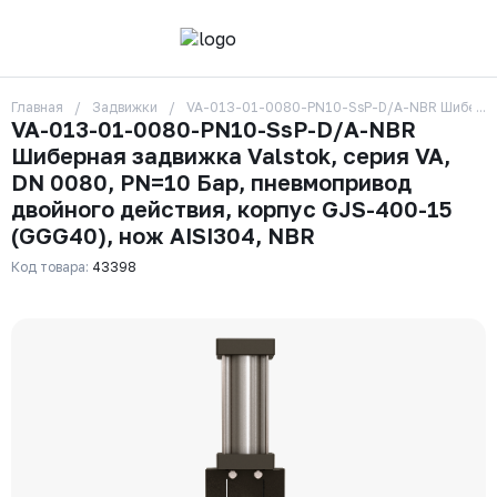
Главная
Задвижки
VA-013-01-0080-PN10-SsP-D/A-NBR Шиберная з
О компании
VA-013-01-0080-PN10-SsP-D/A-NBR
Контакты
Шиберная задвижка Valstok, серия VA,
Бренды
Отзывы
DN 0080, PN=10 Бар, пневмопривод
Сотрудники
двойного действия, корпус GJS-400-15
Вакансии
(GGG40), нож AISI304, NBR
Доставка
Оплата
Код товара:
43398
Вопрос-ответ
Гарантии
Новости
Реквизиты
+7 (495) 215-24-81
zakaz325@ks-rus.com
Заказать звонок
Email для связи
Одинцово, Внуковская 9, пав. 31
Пункт выдачи заказов