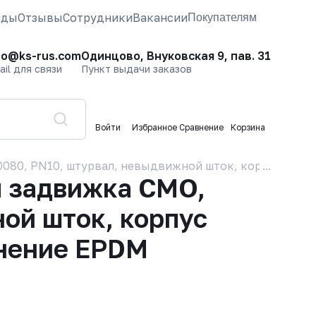
нды
Отзывы
Сотрудники
Вакансии
Покупателям
fo@ks-rus.com
Одинцово, Внуковская 9, пав. 31
ail для связи
Пункт выдачи заказов
Войти
Избранное
Сравнение
Корзина
80, PN10, штурвал, невыдвижной шток, корпус GJL-25
 задвижка CMO,
ой шток, корпус
тнение EPDM