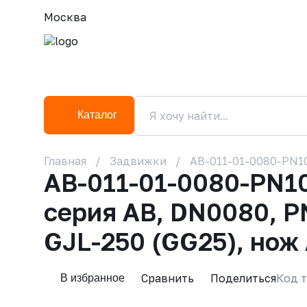
Москва
Каталог
Главная
Задвижки
AB-011-01-0080-PN10
AB-011-01-0080-PN1
серия АВ, DN0080, P
GJL-250 (GG25), нож
Сравнить
Поделиться
Код т
В избранное