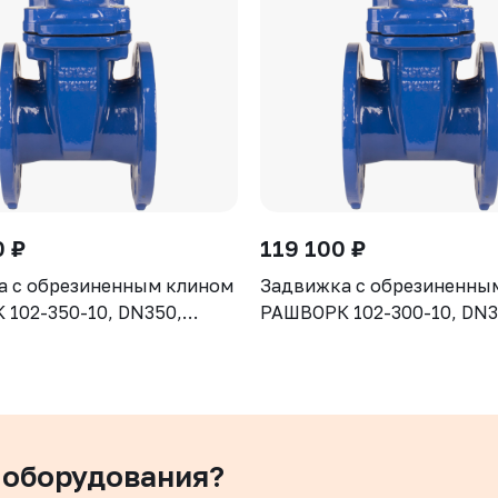
0 ₽
119 100 ₽
а с обрезиненным клином
Задвижка с обрезиненны
102-350-10, DN350,
РАШВОРК 102-300-10, DN3
рпус GGG50, клин - GGG50,
PN10, корпус GGG50, клин
ие - EPDM, Ф/Ф, ISO5210,
уплотнение - EPDM, Ф/Ф, 
 штоком
с голым штоком
 оборудования?