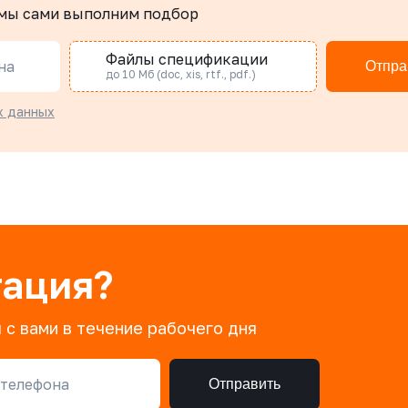
 мы сами выполним подбор
Файлы спецификации
на
Отпра
до 10 Мб (doc, xis, rtf., pdf.)
х данных
тация?
 с вами в течение рабочего дня
телефона
Отправить