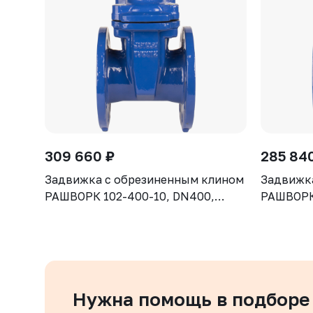
309 660 ₽
285 84
Задвижка с обрезиненным клином
Задвижк
РАШВОРК 102-400-10, DN400,
РАШВОРК 
PN10, корпус GGG50, клин - GGG50,
PN10, ко
уплотнение - EPDM, Ф/Ф, ISO5210,
уплотнен
с голым штоком
с голым
Нужна помощь в подборе