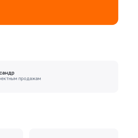
сандр
оектным продажам