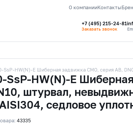
О компании
Контакты
Бре
+7 (495) 215-24-81
in
Заказать звонок
Em
-SsP-HW(N)-E Шиберная задвижка CMO, серия АВ, DN00
0-SsP-HW(N)-E Шиберная
N10, штурвал, невыдвижн
 AISI304, седловое упло
овара:
43335