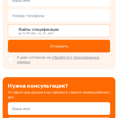
Ваше имя
Наталья Гомонова
Номер телефона
Специалист отдела снабжения
Файлы спецификации
до 10 Мб (doc, xis, rtf., pdf.)
Бондарюк Евгения
Специалист отдела продаж
Отправить
Я даю согласие на
обработку персональных
данных
Нужна консультация?
Оставьте свои данные и мы свяжемся с вами в течение рабочего
дня
Ваше имя