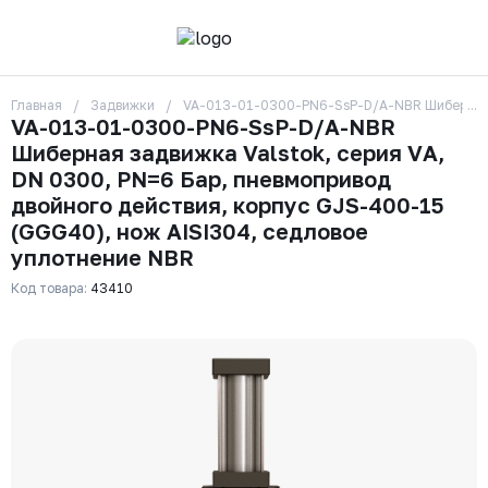
Главная
Задвижки
VA-013-01-0300-PN6-SsP-D/A-NBR Шиберная за
О компании
VA-013-01-0300-PN6-SsP-D/A-NBR
Контакты
Шиберная задвижка Valstok, серия VА,
Бренды
Отзывы
DN 0300, PN=6 Бар, пневмопривод
Сотрудники
двойного действия, корпус GJS-400-15
Вакансии
(GGG40), нож AISI304, седловое
Доставка
уплотнение NBR
Оплата
Вопрос-ответ
Код товара:
43410
Гарантии
Новости
Реквизиты
+7 (495) 215-24-81
zakaz325@ks-rus.com
Заказать звонок
Email для связи
Одинцово, Внуковская 9, пав. 31
Пункт выдачи заказов