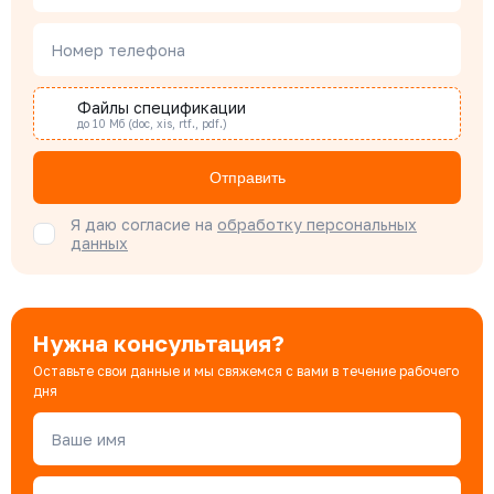
Наталья Гомонова
Номер телефона
Специалист отдела снабжения
Файлы спецификации
до 10 Мб (doc, xis, rtf., pdf.)
Бондарюк Евгения
Специалист отдела продаж
Отправить
Я даю согласие на
обработку персональных
данных
Нужна консультация?
Оставьте свои данные и мы свяжемся с вами в течение рабочего
дня
Ваше имя