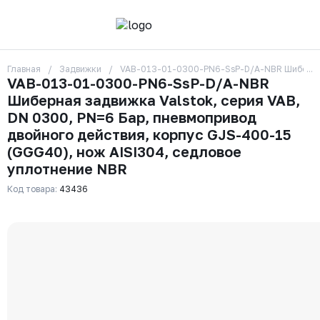
Главная
Задвижки
VAB-013-01-0300-PN6-SsP-D/A-NBR Шиберная з
О компании
VAB-013-01-0300-PN6-SsP-D/A-NBR
Контакты
Шиберная задвижка Valstok, серия VAB,
Бренды
Отзывы
DN 0300, PN=6 Бар, пневмопривод
Сотрудники
двойного действия, корпус GJS-400-15
Вакансии
(GGG40), нож AISI304, седловое
Доставка
уплотнение NBR
Оплата
Вопрос-ответ
Код товара:
43436
Гарантии
Новости
Реквизиты
+7 (495) 215-24-81
zakaz325@ks-rus.com
Заказать звонок
Email для связи
Одинцово, Внуковская 9, пав. 31
Пункт выдачи заказов