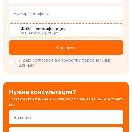
Наталья Гомонова
Номер телефона
Специалист отдела снабжения
Файлы спецификации
до 10 Мб (doc, xis, rtf., pdf.)
Бондарюк Евгения
Специалист отдела продаж
Отправить
Я даю согласие на
обработку персональных
данных
Нужна консультация?
Оставьте свои данные и мы свяжемся с вами в течение рабочего
дня
Ваше имя