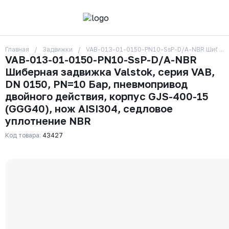
Главная
Задвижки
VAB-013-01-0150-PN10-SsP-D/A-NBR Шиберная 
О компании
VAB-013-01-0150-PN10-SsP-D/A-NBR
Контакты
Шиберная задвижка Valstok, серия VAB,
Бренды
Отзывы
DN 0150, PN=10 Бар, пневмопривод
Сотрудники
двойного действия, корпус GJS-400-15
Вакансии
(GGG40), нож AISI304, седловое
Доставка
уплотнение NBR
Оплата
Вопрос-ответ
Код товара:
43427
Гарантии
Новости
Реквизиты
+7 (495) 215-24-81
zakaz325@ks-rus.com
Заказать звонок
Email для связи
Одинцово, Внуковская 9, пав. 31
Пункт выдачи заказов