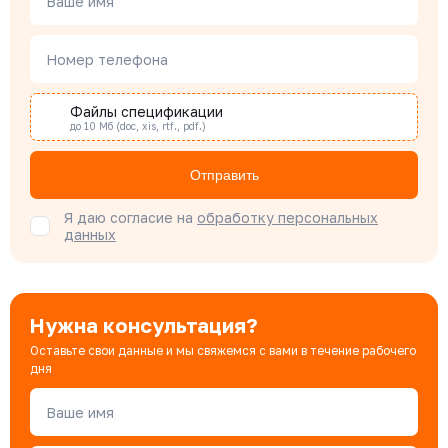
Ваше имя
Наталья Гомонова
Номер телефона
Специалист отдела снабжения
Файлы спецификации
до 10 Мб (doc, xis, rtf., pdf.)
Бондарюк Евгения
Специалист отдела продаж
Отправить
Я даю согласие на
обработку персональных
данных
Нужна консультация?
Оставьте свои данные и мы свяжемся с вами в течение рабочего
дня
Ваше имя