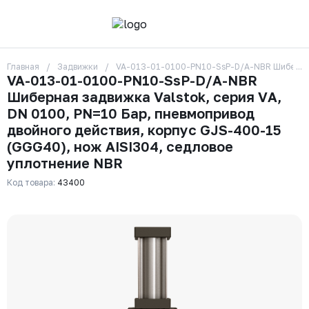
Главная
Задвижки
VA-013-01-0100-PN10-SsP-D/A-NBR Шиберная з
О компании
VA-013-01-0100-PN10-SsP-D/A-NBR
Контакты
Шиберная задвижка Valstok, серия VА,
Бренды
Отзывы
DN 0100, PN=10 Бар, пневмопривод
Сотрудники
двойного действия, корпус GJS-400-15
Вакансии
(GGG40), нож AISI304, седловое
Доставка
уплотнение NBR
Оплата
Вопрос-ответ
Код товара:
43400
Гарантии
Новости
Реквизиты
+7 (495) 215-24-81
zakaz325@ks-rus.com
Заказать звонок
Email для связи
Одинцово, Внуковская 9, пав. 31
Пункт выдачи заказов