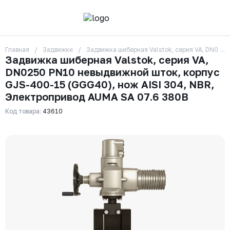
Главная
Задвижки
Задвижка шиберная Valstok, серия VA, DN025
О компании
Задвижка шиберная Valstok, серия VA,
Контакты
DN0250 PN10 невыдвижной шток, корпус
Бренды
Отзывы
GJS-400-15 (GGG40), нож AISI 304, NBR,
Сотрудники
Электропривод AUMA SA 07.6 380В
Вакансии
Код товара:
43610
Доставка
Оплата
Вопрос-ответ
Гарантии
Новости
Реквизиты
+7 (495) 215-24-81
zakaz325@ks-rus.com
Заказать звонок
Email для связи
Одинцово, Внуковская 9, пав. 31
Пункт выдачи заказов