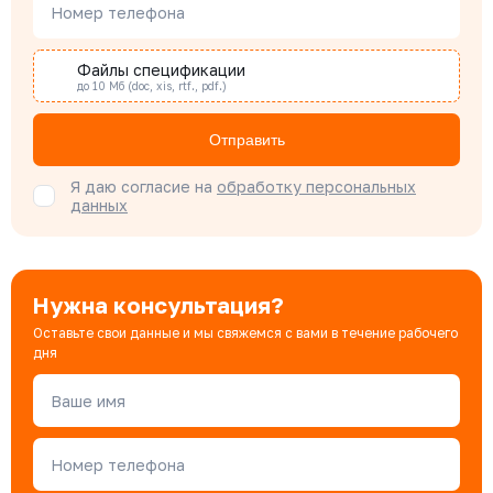
Номер телефона
Специалист отдела снабжения
Файлы спецификации
до 10 Мб (doc, xis, rtf., pdf.)
Бондарюк Евгения
Специалист отдела продаж
Отправить
Я даю согласие на
обработку персональных
данных
Нужна консультация?
Оставьте свои данные и мы свяжемся с вами в течение рабочего
дня
Ваше имя
Номер телефона