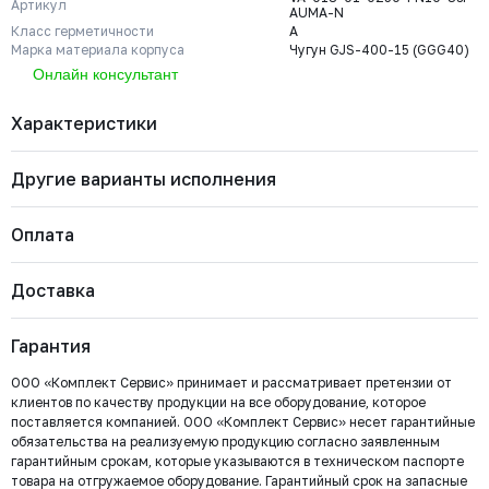
Артикул
AUMA-N
Класс герметичности
A
Марка материала корпуса
Чугун GJS-400-15 (GGG40)
Онлайн консультант
Характеристики
Другие варианты исполнения
Бренд
VALSTOK
Диаметр номинальный
ДУ 250
Артикул
VA-013-01-0250-PN10-SsP-AUMA-N
Оплата
Класс герметичности
A
Марка материала корпуса
Чугун GJS-400-15 (GGG40)
VA-013-01-0400-PN6-SsP-AUMA-N
Страна
Россия
Доставка
Тип присоединения
Межфланцевый (PN10)
Диаметр номинальный
Наличие
Цена с НДС
Важно: Отгрузка товара производится после 100%
Под заказ
Тип управления
Электропривод AUMA
ДУ 400
Нет
550 801 ₽
Тип арматуры
Задвижка шиберная
оплаты и зачисления средств на расчетный счет
Рабочее давление
PN10
Гарантия
ООО «Комплект Сервис».
Тип штока
Невыдвижной
ООО «Комплект Сервис» принимает и рассматривает претензии от
VA-013-01-0350-PN6-SsP-AUMA-N
клиентов по качеству продукции на все оборудование, которое
Диаметр номинальный
Наличие
Цена с НДС
Под заказ
поставляется компанией. ООО «Комплект Сервис» несет гарантийные
ДУ 350
Нет
641 156 ₽
обязательства на реализуемую продукцию согласно заявленным
Безналичный расчёт
гарантийным срокам, которые указываются в техническом паспорте
товара на отгружаемое оборудование. Гарантийный срок на запасные
Мы выставляем счёт на оплату, который можно оплатить в