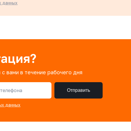
х данных
тация?
 с вами в течение рабочего дня
телефона
Отправить
ых данных