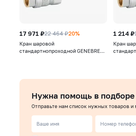
17 971 ₽
1 214 ₽
22 464 ₽
20%
Кран шаровой
Кран ша
стандартнопроходной GENEBRE
стандар
3028 12, DN100, PN25, корпус -
3028 07,
латунь (CW617N), шар - латунь
латунь (
(CW617N), уплотнение шара - PTFE,
(CW617N)
ВР/ВР, рукоятка-рычаг, резьба
ВР/ВР, р
BSPP
BSPP
Нужна помощь в подборе
Отправьте нам список нужных товаров и
Ваше имя
Номер телефо