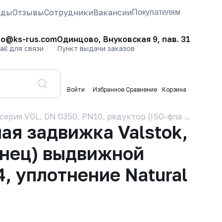
нды
Отзывы
Сотрудники
Вакансии
Покупателям
fo@ks-rus.com
Одинцово, Внуковская 9, пав. 31
ail для связи
Пункт выдачи заказов
Войти
Избранное
Сравнение
Корзина
серия VGL, DN 0350, PN10, редуктор (ISO-фланец) выд
я задвижка Valstok,
анец) выдвижной
, уплотнение Natural