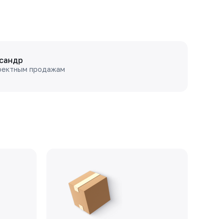
сандр
оектным продажам