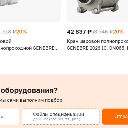
42 837 ₽
1 518 ₽
20%
53 546 ₽
20%
ровой
Кран шаровой полнопрох
тнопроходной GENEBRE
GENEBRE 2026 10, DN065, 
 DN032, PN25, корпус -
корпус - AISI316 (CF8М), ш
CW617N), шар - латунь
AISI316 (CF8М), уплотнени
, уплотнение шара - PTFE,
PTFE + 15% GF, СВ/СВ,
укоятка-рычаг, резьба
трехсоставной, ISO 5211, 
рукоятка-рычаг
 оборудования?
 мы сами выполним подбор
Файлы спецификации
на
Отпра
до 10 Мб (doc, xis, rtf., pdf.)