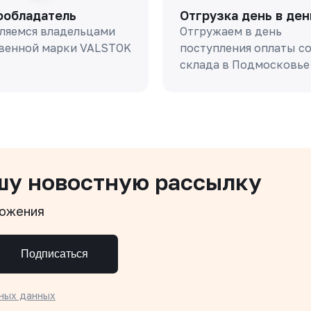
ообладатель
Отгрузка день в ден
ляемся владельцами
Отгружаем в день
венной марки VALSTOK
поступления оплаты с
склада в Подмосковье
шу новостную рассылку
ложения
Подписаться
ных данных