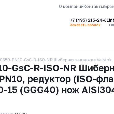
О компании
Контакты
Бре
+7 (495) 215-24-81
in
Заказать звонок
Em
0350-PN10-GsC-R-ISO-NR Шиберная задвижка Valstok, 
0-GsC-R-ISO-NR Шиберна
 PN10, редуктор (ISO-фл
0-15 (GGG40) нож AISI304