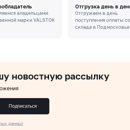
ообладатель
Отгрузка день в ден
ляемся владельцами
Отгружаем в день
венной марки VALSTOK
поступления оплаты с
склада в Подмосковье
шу новостную рассылку
ложения
Подписаться
ных данных