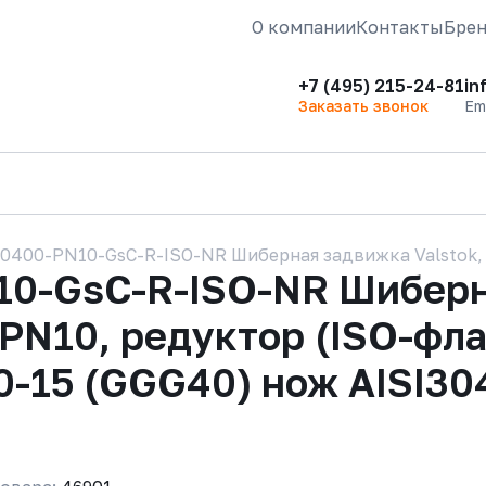
О компании
Контакты
Бре
+7 (495) 215-24-81
in
Заказать звонок
Em
-0400-PN10-GsC-R-ISO-NR Шиберная задвижка Valstok, 
10-GsC-R-ISO-NR Шиберна
 PN10, редуктор (ISO-фл
0-15 (GGG40) нож AISI304