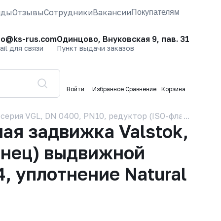
нды
Отзывы
Сотрудники
Вакансии
Покупателям
fo@ks-rus.com
Одинцово, Внуковская 9, пав. 31
ail для связи
Пункт выдачи заказов
Войти
Избранное
Сравнение
Корзина
серия VGL, DN 0400, PN10, редуктор (ISO-фланец) выд
я задвижка Valstok,
анец) выдвижной
, уплотнение Natural