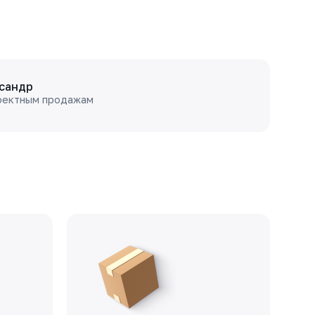
сандр
оектным продажам