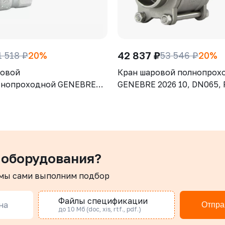
42 837 ₽
1 518 ₽
20%
53 546 ₽
20%
ровой
Кран шаровой полнопрох
тнопроходной GENEBRE
GENEBRE 2026 10, DN065, 
 DN032, PN25, корпус -
корпус - AISI316 (CF8М), ш
CW617N), шар - латунь
AISI316 (CF8М), уплотнени
, уплотнение шара - PTFE,
PTFE + 15% GF, СВ/СВ,
укоятка-рычаг, резьба
трехсоставной, ISO 5211, 
рукоятка-рычаг
 оборудования?
 мы сами выполним подбор
Файлы спецификации
на
Отпра
до 10 Мб (doc, xis, rtf., pdf.)