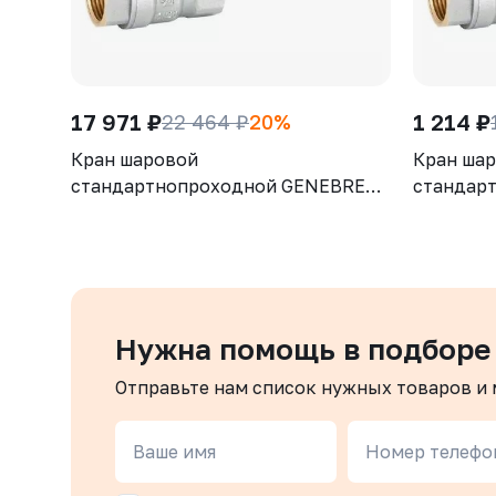
17 971 ₽
1 214 ₽
22 464 ₽
20%
Кран шаровой
Кран ша
стандартнопроходной GENEBRE
стандар
3028 12, DN100, PN25, корпус -
3028 07,
латунь (CW617N), шар - латунь
латунь (
(CW617N), уплотнение шара - PTFE,
(CW617N)
ВР/ВР, рукоятка-рычаг, резьба
ВР/ВР, р
BSPP
BSPP
Нужна помощь в подборе
Отправьте нам список нужных товаров и
Ваше имя
Номер телефо