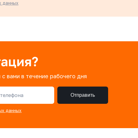
х данных
тация?
 с вами в течение рабочего дня
телефона
Отправить
ых данных