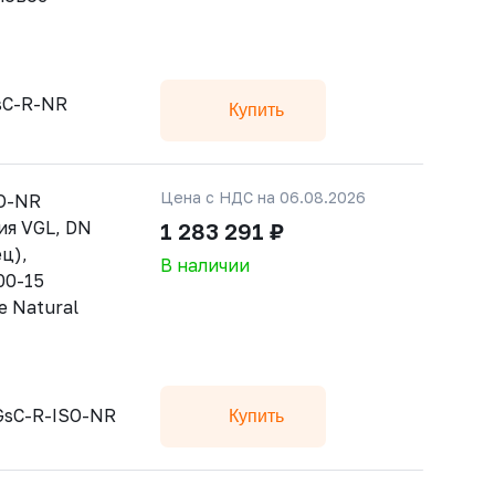
sC-R-NR
Купить
Цена с НДС на 06.08.2026
SO-NR
ия VGL, DN
1 283 291 ₽
ц),
В наличии
00-15
е Natural
GsC-R-ISO-NR
Купить