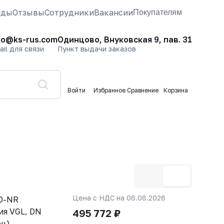
нды
Отзывы
Сотрудники
Вакансии
Покупателям
fo@ks-rus.com
Одинцово, Внуковская 9, пав. 31
ail для связи
Пункт выдачи заказов
Войти
Избранное
Сравнение
Корзина
Цена с НДС на 06.08.2026
SO-NR
ия VGL, DN
495 772 ₽
ец)