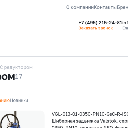
О компании
Контакты
Бре
+7 (495) 215-24-81
in
Заказать звонок
Em
С редуктором
ром
17
анию
Новинки
VGL-013-01-0350-PN10-GsC-R-I
Шиберная задвижка Valstok, сер
0350, PN10, редуктор (ISO-флан