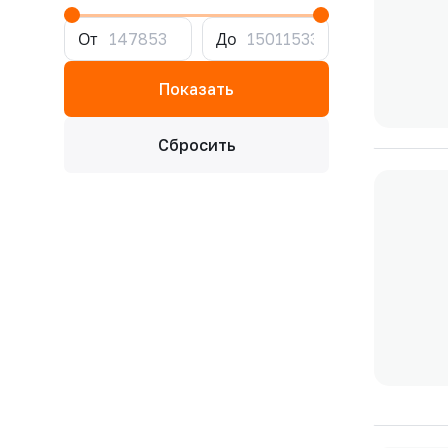
От
До