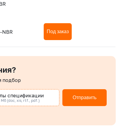
NBR
)-NBR
Под заказ
ния?
м подбор
лы спецификации
Отправить
Мб (doc, xis, rtf., pdf.)