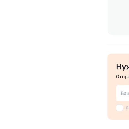
Ну
Отпр
Ваш
Я