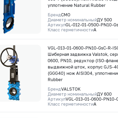
уплотнение Natural Rubber
Бренд
CMO
Диаметр номинальный
ДУ 500
Артикул
GL-012-01-0500-PN10-G
Класс герметичности
A
VGL-013-01-0600-PN10-GsC-R-I
Шиберная задвижка Valstok, сер
0600, PN10, редуктор (ISO-флане
выдвижной шток, корпус GJS-4
(GGG40) нож AISI304, уплотнени
Rubber
Бренд
VALSTOK
Диаметр номинальный
ДУ 600
Артикул
VGL-013-01-0600-PN10-
Класс герметичности
A