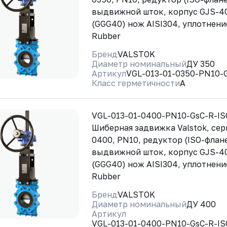
выдвижной шток, корпус GJS-4
(GGG40) нож AISI304, уплотнени
Rubber
Бренд
VALSTOK
Диаметр номинальный
ДУ 350
Артикул
VGL-013-01-0350-PN10-
Класс герметичности
A
VGL-013-01-0400-PN10-GsC-R-I
Шиберная задвижка Valstok, сер
0400, PN10, редуктор (ISO-флан
выдвижной шток, корпус GJS-4
(GGG40) нож AISI304, уплотнени
Rubber
Бренд
VALSTOK
Диаметр номинальный
ДУ 400
Артикул
VGL-013-01-0400-PN10-GsC-R-I