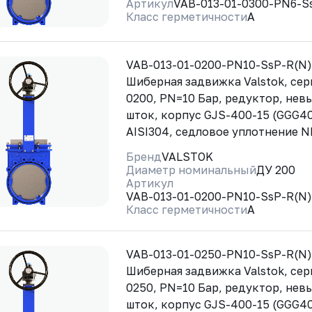
Артикул
VAB-013-01-0300-PN6-S
Класс герметичности
A
VAB-013-01-0200-PN10-SsP-R(N
Шиберная задвижка Valstok, сер
0200, PN=10 Бар, редуктор, не
шток, корпус GJS-400-15 (GGG40
AISI304, седловое уплотнение 
Бренд
VALSTOK
Диаметр номинальный
ДУ 200
Артикул
VAB-013-01-0200-PN10-SsP-R(N
Класс герметичности
A
VAB-013-01-0250-PN10-SsP-R(N
Шиберная задвижка Valstok, сер
0250, PN=10 Бар, редуктор, не
шток, корпус GJS-400-15 (GGG40