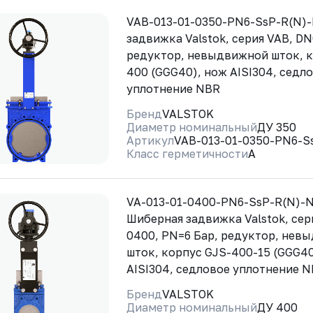
VAB-013-01-0350-PN6-SsP-R(N)
задвижка Valstok, серия VAB, DN
редуктор, невыдвижной шток, к
400 (GGG40), нож AISI304, седл
уплотнение NBR
Бренд
VALSTOK
Диаметр номинальный
ДУ 350
Артикул
VAB-013-01-0350-PN6-S
Класс герметичности
A
VA-013-01-0400-PN6-SsP-R(N)-
Шиберная задвижка Valstok, сер
0400, PN=6 Бар, редуктор, нев
шток, корпус GJS-400-15 (GGG40
AISI304, седловое уплотнение 
Бренд
VALSTOK
Диаметр номинальный
ДУ 400