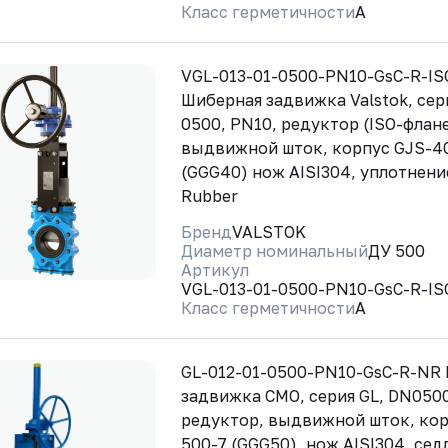
Класс герметичности
A
VGL-013-01-0500-PN10-GsC-R-I
Шиберная задвижка Valstok, сер
0500, PN10, редуктор (ISO-флан
выдвижной шток, корпус GJS-4
(GGG40) нож AISI304, уплотнени
Rubber
Бренд
VALSTOK
Диаметр номинальный
ДУ 500
Артикул
VGL-013-01-0500-PN10-GsC-R-I
Класс герметичности
A
GL-012-01-0500-PN10-GsC-R-NR
задвижка CMO, серия GL, DN0500
редуктор, выдвижной шток, кор
500-7 (GGG50), нож AISI304, сед