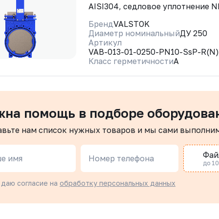
AISI304, седловое уплотнение 
Бренд
VALSTOK
Диаметр номинальный
ДУ 250
Артикул
VAB-013-01-0250-PN10-SsP-R(N
Класс герметичности
A
жна помощь в подборе оборудова
авьте нам список нужных товаров и мы сами выполни
Фай
е имя
Номер телефона
до 10 
 даю согласие на
обработку персональных данных