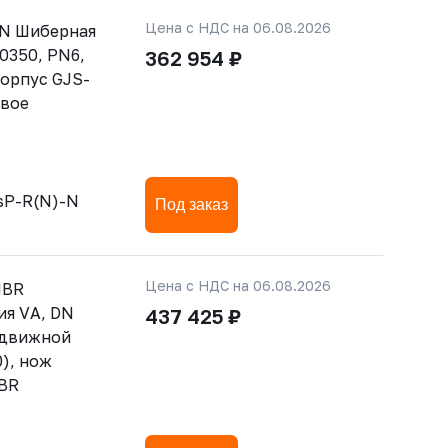
Цена с НДС на 06.08.2026
-N Шиберная
0350, PN6,
362 954 ₽
орпус GJS-
овое
sP-R(N)-N
Под заказ
Цена с НДС на 06.08.2026
NBR
ия VА, DN
437 425 ₽
ыдвижной
), нож
NBR