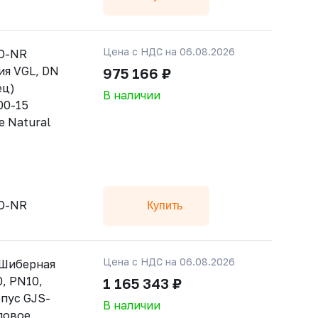
Цена с НДС на 06.08.2026
SO-NR
ия VGL, DN
975 166 ₽
ец)
В наличии
00-15
е Natural
SO-NR
Купить
Цена с НДС на 06.08.2026
 Шиберная
, PN10,
1 165 343 ₽
пус GJS-
В наличии
ловое