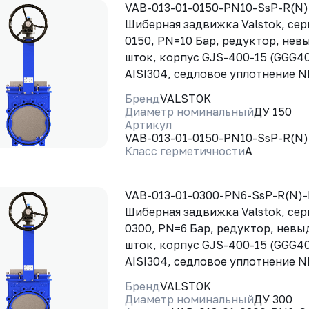
VAB-013-01-0150-PN10-SsP-R(N
Шиберная задвижка Valstok, сер
0150, PN=10 Бар, редуктор, не
шток, корпус GJS-400-15 (GGG40
AISI304, седловое уплотнение 
Бренд
VALSTOK
Диаметр номинальный
ДУ 150
Артикул
VAB-013-01-0150-PN10-SsP-R(N
Класс герметичности
A
VAB-013-01-0300-PN6-SsP-R(N)
Шиберная задвижка Valstok, сер
0300, PN=6 Бар, редуктор, нев
шток, корпус GJS-400-15 (GGG40
AISI304, седловое уплотнение 
Бренд
VALSTOK
Диаметр номинальный
ДУ 300