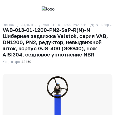
Главная
Задвижки
VAB-013-01-1200-PN2-SsP-R(N)-N Шиберная за
О компании
VAB-013-01-1200-PN2-SsP-R(N)-N
Контакты
Шиберная задвижка Valstok, серия VAB,
Бренды
Отзывы
DN1200, PN2, редуктор, невыдвижной
Сотрудники
шток, корпус GJS-400 (GGG40), нож
Вакансии
AISI304, седловое уплотнение NBR
Доставка
Оплата
Код товара:
43450
Вопрос-ответ
Гарантии
Новости
Реквизиты
+7 (495) 215-24-81
zakaz325@ks-rus.com
Заказать звонок
Email для связи
Одинцово, Внуковская 9, пав. 31
Пункт выдачи заказов