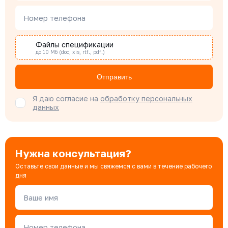
Наталья Гомонова
Номер телефона
Специалист отдела снабжения
Файлы спецификации
до 10 Мб (doc, xis, rtf., pdf.)
Бондарюк Евгения
Специалист отдела продаж
Отправить
Я даю согласие на
обработку персональных
данных
Нужна консультация?
Оставьте свои данные и мы свяжемся с вами в течение рабочего
дня
Ваше имя
Номер телефона