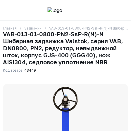
Главная
Задвижки
VAB-013-01-0800-PN2-SsP-R(N)-N Шиберная за
О компании
VAB-013-01-0800-PN2-SsP-R(N)-N
Контакты
Шиберная задвижка Valstok, серия VAB,
Бренды
Отзывы
DN0800, PN2, редуктор, невыдвижной
Сотрудники
шток, корпус GJS-400 (GGG40), нож
Вакансии
AISI304, седловое уплотнение NBR
Доставка
Оплата
Код товара:
43449
Вопрос-ответ
Гарантии
Новости
Реквизиты
+7 (495) 215-24-81
zakaz325@ks-rus.com
Заказать звонок
Email для связи
Одинцово, Внуковская 9, пав. 31
Пункт выдачи заказов