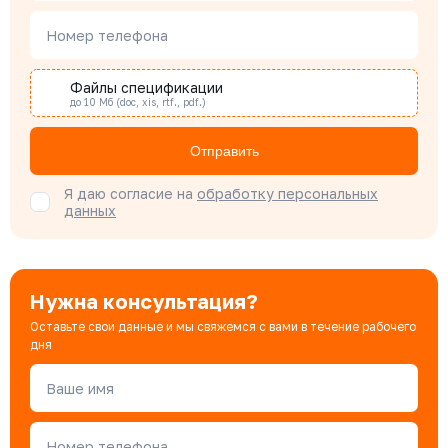
Наталья Гомонова
Номер телефона
Специалист отдела снабжения
Файлы спецификации
до 10 Мб (doc, xis, rtf., pdf.)
Бондарюк Евгения
Специалист отдела продаж
Отправить
Я даю согласие на
обработку персональных
данных
Нужна консультация?
Оставьте свои данные и мы свяжемся с вами в течение рабочего
дня
Ваше имя
Номер телефона