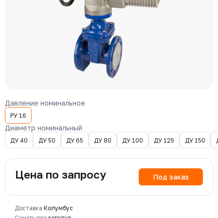
Давление номинальное
РУ 16
Диаметр номинальный
ДУ 40
ДУ 50
ДУ 65
ДУ 80
ДУ 100
ДУ 125
ДУ 150
Цена по запросу
Под заказ
Доставка
Колумбус
Самовывоз
сегодня