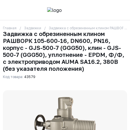
Главная
Задвижки
Задвижка с обрезиненным клином РАШВОРК 105
О компании
Задвижка с обрезиненным клином
Контакты
РАШВОРК 105-600-16, DN600, PN16,
Бренды
Отзывы
корпус - GJS-500-7 (GGG50), клин - GJS-
Сотрудники
500-7 (GGG50), уплотнение - EPDM, Ф/Ф,
Вакансии
с электроприводом AUMA SA16.2, 380В
Доставка
(без указателя положения)
Оплата
Вопрос-ответ
Код товара:
43579
Гарантии
Новости
Реквизиты
+7 (495) 215-24-81
zakaz325@ks-rus.com
Заказать звонок
Email для связи
Одинцово, Внуковская 9, пав. 31
Пункт выдачи заказов