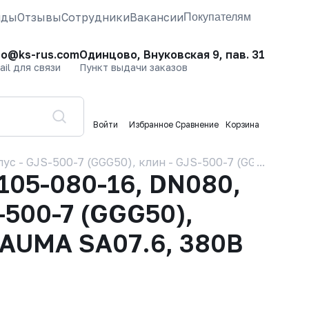
нды
Отзывы
Сотрудники
Вакансии
Покупателям
fo@ks-rus.com
Одинцово, Внуковская 9, пав. 31
ail для связи
Пункт выдачи заказов
Войти
Избранное
Сравнение
Корзина
 - GJS-500-7 (GGG50), клин - GJS-500-7 (GGG50), упл
05-080-16, DN080,
-500-7 (GGG50),
 AUMA SA07.6, 380В