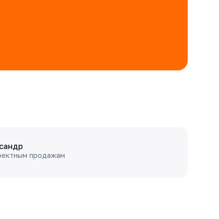
сандр
оектным продажам