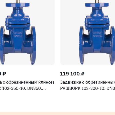
0 ₽
119 100 ₽
а с обрезиненным клином
Задвижка с обрезиненны
102-350-10, DN350,
РАШВОРК 102-300-10, DN3
рпус GGG50, клин - GGG50,
PN10, корпус GGG50, клин
ие - EPDM, Ф/Ф, ISO5210,
уплотнение - EPDM, Ф/Ф, 
 штоком
с голым штоком