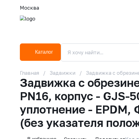
Москва
Каталог
Главная
Задвижки
Задвижка с обрезине
Задвижка с обрезин
PN16, корпус - GJS-5
уплотнение - EPDM, 
(без указателя поло