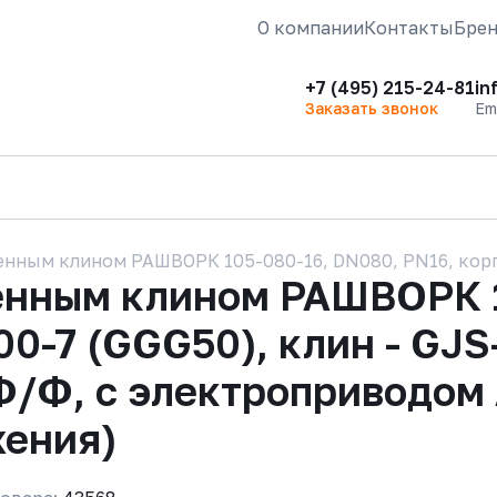
О компании
Контакты
Бре
+7 (495) 215-24-81
in
Заказать звонок
Em
нным клином РАШВОРК 105-080-16, DN080, PN16, корпус
енным клином РАШВОРК 1
00-7 (GGG50), клин - GJS
Ф/Ф, с электроприводом
жения)