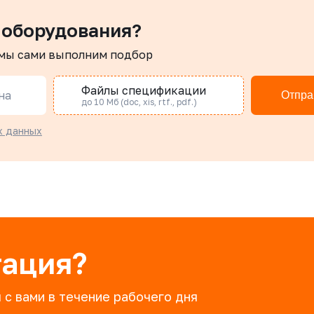
 оборудования?
 мы сами выполним подбор
Файлы спецификации
на
Отпра
до 10 Мб (doc, xis, rtf., pdf.)
х данных
тация?
 с вами в течение рабочего дня