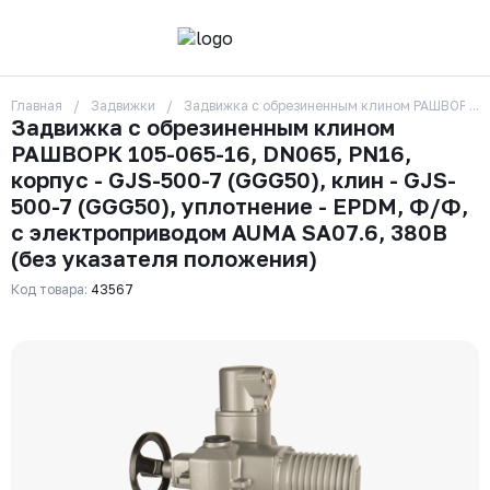
Главная
Задвижки
Задвижка с обрезиненным клином РАШВОРК 105
О компании
Задвижка с обрезиненным клином
Контакты
РАШВОРК 105-065-16, DN065, PN16,
Бренды
Отзывы
корпус - GJS-500-7 (GGG50), клин - GJS-
Сотрудники
500-7 (GGG50), уплотнение - EPDM, Ф/Ф,
Вакансии
с электроприводом AUMA SA07.6, 380В
Доставка
(без указателя положения)
Оплата
Вопрос-ответ
Код товара:
43567
Гарантии
Новости
Реквизиты
+7 (495) 215-24-81
zakaz325@ks-rus.com
Заказать звонок
Email для связи
Одинцово, Внуковская 9, пав. 31
Пункт выдачи заказов