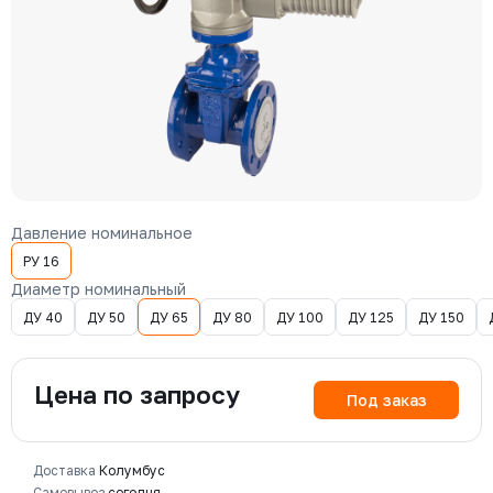
Давление номинальное
РУ 16
Диаметр номинальный
ДУ 40
ДУ 50
ДУ 65
ДУ 80
ДУ 100
ДУ 125
ДУ 150
Цена по запросу
Под заказ
Доставка
Колумбус
Самовывоз
сегодня