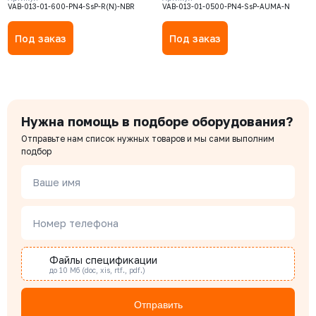
невыдвижной шток, корпус GJS-
NBR, Электропривод AUMA SA
VAB-013-01-600-PN4-SsP-R(N)-NBR
VAB-013-01-0500-PN4-SsP-AUMA-N
400-15 (GGG40), нож AISI304,
10.2 380В
седловое уплотнение NBR
Под заказ
Под заказ
Нужна помощь в подборе оборудования?
Отправьте нам список нужных товаров и мы сами выполним
подбор
Ваше имя
Номер телефона
Файлы спецификации
до 10 Мб (doc, xis, rtf., pdf.)
Отправить