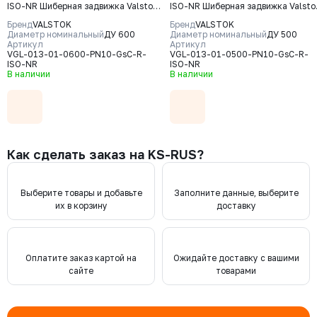
ISO-NR Шиберная задвижка Valstok,
ISO-NR Шиберная задвижка Valsto
серия VGL, DN 0600, PN10, редуктор
серия VGL, DN 0500, PN10, редукт
Бренд
VALSTOK
Бренд
VALSTOK
(ISO-фланец), выдвижной шток,
(ISO-фланец) выдвижной шток,
Диаметр номинальный
ДУ 600
Диаметр номинальный
ДУ 500
корпус GJS-400-15 (GGG40) нож
Артикул
корпус GJS-400-15 (GGG40) нож
Артикул
VGL-013-01-0600-PN10-GsC-R-
VGL-013-01-0500-PN10-GsC-R-
AISI304, уплотнение Natural Rubber
AISI304, уплотнение Natural Rubb
ISO-NR
ISO-NR
В наличии
В наличии
Как сделать заказ на KS-RUS?
Выберите товары и добавьте
Заполните данные, выберите
их в корзину
доставку
Оплатите заказ картой на
Ожидайте доставку с вашими
сайте
товарами