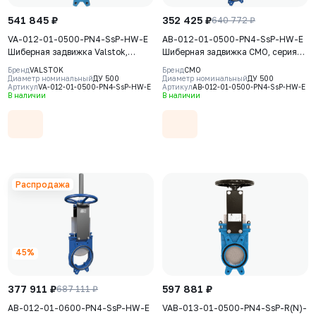
541 845 ₽
352 425 ₽
640 772 ₽
VA-012-01-0500-PN4-SsP-HW-E
AB-012-01-0500-PN4-SsP-HW-E
Шиберная задвижка Valstok,
Шиберная задвижка CMO, серия
серия VА, DN 0500, PN=4 Бар,
АВ, DN500, РN4, штурвал,
Бренд
VALSTOK
Бренд
CMO
штурвал, выдвижной шток, корпус
выдвижной шток, корпус GJS-
Диаметр номинальный
ДУ 500
Диаметр номинальный
ДУ 500
Артикул
VA-012-01-0500-PN4-SsP-HW-E
Артикул
AB-012-01-0500-PN4-SsP-HW-E
GJS-500-7 (GGG50) , нож AISI304,
500-7 (GGG50), нож AISI304,
В наличии
В наличии
седловое уплотнение EPDM
седловое уплотнение EPDM
Распродажа
45%
377 911 ₽
597 881 ₽
687 111 ₽
AB-012-01-0600-PN4-SsP-HW-E
VAB-013-01-0500-PN4-SsP-R(N)-