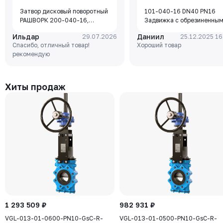
Затвор дисковый поворотный
101-040-16 DN40 PN16
РАШВОРК 200-040-16,
Задвижка с обрезиненны
DN040, PN16, корпус - GJL-
клином Rushwork, корпус-
Ильдар
Даниил
29.07.2026
25.12.2025 16
250 (GG25), диск - GJS-400-
чугун, клин-EPDM,
Спасибо, отличный товар!
Хороший товар
15 (GGG40), уплотнение -
Tmax=110°C Ф/Ф
рекомендую
EPDM, М/Ф, рукоятка
Хиты продаж
1 293 509 ₽
982 931 ₽
VGL-013-01-0600-PN10-GsC-R-
VGL-013-01-0500-PN10-GsC-R-