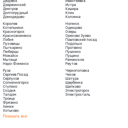
Дедовск
Ивантеевка
Дзержинский
Истра
Дмитров
Кашира
Долгопрудный
Клин
Домодедово
Коломна
Королев
Ногинск
Котельники
Одинцово
Красногорск
Озеры
Краснознаменск
Орехово Зуево
Лобня
Павловский посад
Луховицы
Подольск
Лыткарино
Протвино
Люберцы
Пушкино
Можайск
Пущино
Мытищи
Раменское
Наро-Фоминск
Реутов
Руза
Черноголовка
Сергиев Посад
Чехов
Серпухов
Шатура
Солнечногорск
Щербинка
Ступино
Щелково
Сходня
Электрогорск
Талдом
Электросталь
Троицк
Фрязино
Химки
Хотьково
Показать все