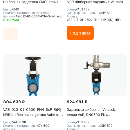
Шиберная задвижка CMO, серия
NBR Шиберная задвижка Valstok,
АВ, DN600, РN4, штурвал,
серия VAB, DN 0500, PN4,
Бренд
CMO
Бренд
VALSTOK
выдвижной шток, корпус GJS-
редуктор (ISO-фланец)
Диаметр номинальный
ДУ 600
Диаметр номинальный
ДУ 500
Артикул
AB-012-01-0600-PN4-SsP-HW-E
Артикул
500-7 (GGG50), нож AISI304,
невыдвижной шток, корпус GJS-
В наличии
VAB-013-01-0500-PN4-SsP-R(N)-NBR
седловое уплотнение EPDM
400-15 (GGG40), нож AISI304,
седловое уплотнение NBR
Под заказ
804 639 ₽
924 991 ₽
VAB-013-01-0600-PN4-SsP-R(N)-
Задвижка шиберная Valstok,
NBR Шиберная задвижка Valstok,
серия VAB, DN0500 PN4
серия VAB, DN 0600, PN4,
невыдвижной шток, корпус GJS-
Бренд
VALSTOK
Бренд
VALSTOK
редуктор (ISO-фланец)
400-15 (GGG40), нож AISI 304,
Диаметр номинальный
ДУ 600
Диаметр номинальный
ДУ 500
Артикул
Артикул