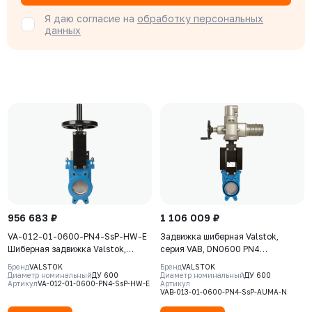
Я даю согласие на
обработку персональных
данных
956 683 ₽
1 106 009 ₽
VA-012-01-0600-PN4-SsP-HW-E
Задвижка шиберная Valstok,
Шиберная задвижка Valstok,
серия VAB, DN0600 PN4
серия VА, DN 0600, PN=4 Бар,
невыдвижной шток, корпус GJS-
Бренд
VALSTOK
Бренд
VALSTOK
штурвал, выдвижной шток, корпус
400-15 (GGG40), нож AISI 304,
Диаметр номинальный
ДУ 600
Диаметр номинальный
ДУ 600
Артикул
VA-012-01-0600-PN4-SsP-HW-E
Артикул
GJS-500-7 (GGG50) , нож AISI304,
NBR, Электропривод AUMA SA
VAB-013-01-0600-PN4-SsP-AUMA-N
седловое уплотнение EPDM
10.2 380В