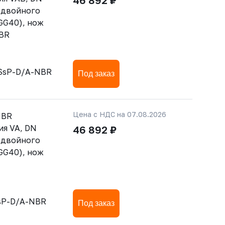
46 892 ₽
 двойного
GG40), нож
NBR
SsP-D/A-NBR
Под заказ
Цена с НДС на 07.08.2026
NBR
ия VA, DN
46 892 ₽
 двойного
GG40), нож
sP-D/A-NBR
Под заказ