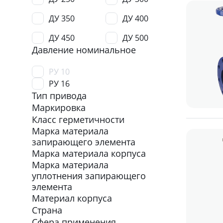
ДУ 350
ДУ 400
ДУ 450
ДУ 500
Давление номинальное
ДУ 600
ДУ 700
РУ 10
ДУ 800
ДУ 900
РУ 16
Тип привода
ДУ 1000
ДУ 1200
Маркировка
ДУ 1500
ДУ 1600
Класс герметичности
Марка материала
запирающего элемента
Марка материала корпуса
Марка материала
уплотнения запирающего
элемента
Материал корпуса
Страна
Сфера применения