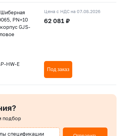
Цена с НДС на 07.08.2026
 Шиберная
0065, PN=10
62 081 ₽
 корпус GJS-
дловое
sP-HW-E
Под заказ
ния?
м подбор
лы спецификации
Отправить