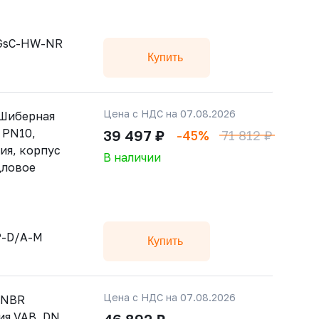
-GsC-HW-NR
Купить
Цена с НДС на 07.08.2026
 Шиберная
 РN10,
39 497 ₽
-45%
71 812 ₽
ия, корпус
В наличии
дловое
P-D/A-M
Купить
Цена с НДС на 07.08.2026
-NBR
ия VAB, DN