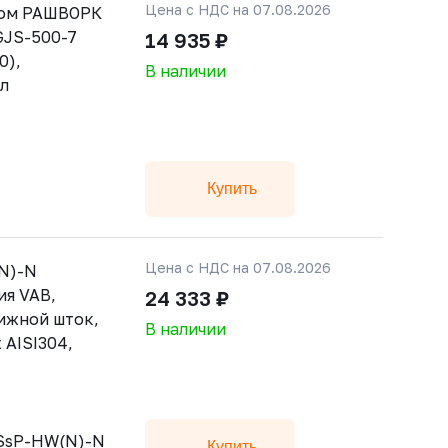
Цена с НДС на 07.08.2026
ном РАШВОРК
 GJS-500-7
14 935 ₽
0),
В наличии
ал
Купить
Цена с НДС на 07.08.2026
N)-N
ия VAB,
24 333 ₽
ижной шток,
В наличии
 AISI304,
-SsP-HW(N)-N
Купить