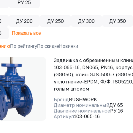
РУ 25
0
ДУ 200
ДУ 250
ДУ 300
ДУ 350
0
Показать все
анию
По рейтингу
По скидке
Новинки
Задвижка с обрезиненным кли
103-065-16, DN065, PN16, корпу
(GGG50), клин-GJS-500-7 (GGG50
уплотнение-EPDM, Ф/Ф, ISO5210,
голым штоком
Бренд
RUSHWORK
Диаметр номинальный
ДУ 65
Давление номинальное
РУ 16
Артикул
103-065-16