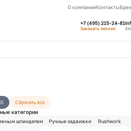
О компании
Контакты
Бре
+7 (495) 215-24-81
in
Заказать звонок
Em
65
Сбросить все
ные категории
ижным шпинделем
Ручные задвижки
Rushwork