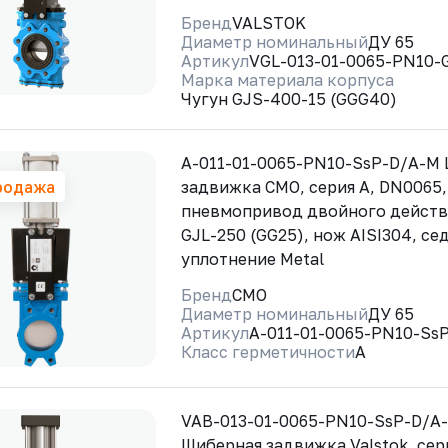
Бренд
VALSTOK
Диаметр номинальный
ДУ 65
Артикул
VGL-013-01-0065-PN10
Марка материала корпуса
Чугун GJS-400-15 (GGG40)
A-011-01-0065-PN10-SsP-D/A-M
родажа
задвижка CMO, серия А, DN0065,
пневмопривод двойного действ
GJL-250 (GG25), нож AISI304, се
уплотнение Metal
Бренд
CMO
Диаметр номинальный
ДУ 65
Артикул
A-011-01-0065-PN10-Ss
Класс герметичности
A
VAB-013-01-0065-PN10-SsP-D/A
Шиберная задвижка Valstok, сер