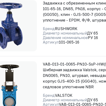
Задвижка с обрезиненным кли
101-65-16, DN65, PN16, корпус -
(GGG50), клин - GJS-500-7 (GGG5
уплотнение - EPDM, Ф/Ф, штурв
Бренд
RUSHWORK
Диаметр номинальный
ДУ 65
Давление номинальное
РУ 16
Артикул
101-065-16
VAB-013-01-0065-PN10-SsP-HW(
Шиберная задвижка Valstok, сер
DN0065, PN10, штурвал, невыдв
корпус GJS-400-15 (GGG40), нож
седловое уплотнение NBR
Бренд
VALSTOK
Диаметр номинальный
ДУ 65
Артикул
VAB-013-01-0065-PN10