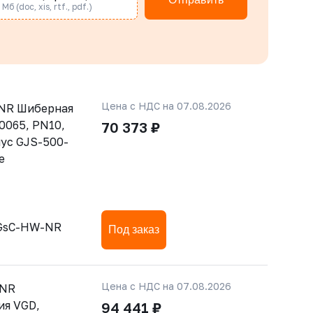
Мб (doc, xis, rtf., pdf.)
Цена с НДС на 07.08.2026
-NR Шиберная
0065, PN10,
70 373 ₽
ус GJS-500-
е
-GsC-HW-NR
Под заказ
Цена с НДС на 07.08.2026
-NR
ия VGD,
94 441 ₽