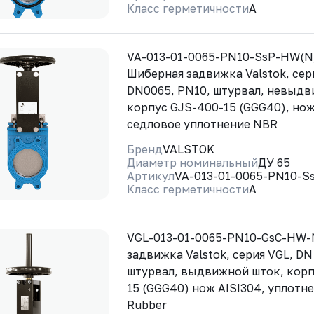
Класс герметичности
A
VA-013-01-0065-PN10-SsP-HW(N
Шиберная задвижка Valstok, сер
DN0065, PN10, штурвал, невыдв
корпус GJS-400-15 (GGG40), нож
седловое уплотнение NBR
Бренд
VALSTOK
Диаметр номинальный
ДУ 65
Артикул
VA-013-01-0065-PN10-S
Класс герметичности
A
VGL-013-01-0065-PN10-GsC-HW
задвижка Valstok, серия VGL, DN
штурвал, выдвижной шток, корп
15 (GGG40) нож AISI304, уплотне
Rubber