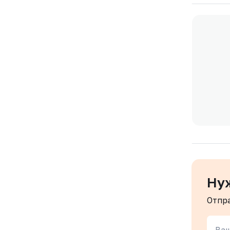
Ну
Отпр