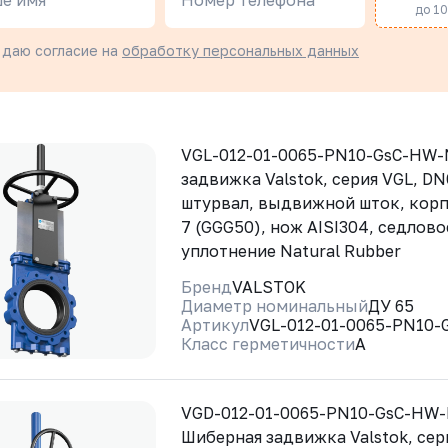
е имя
Номер телефона
до 10 
 даю согласие на
обработку персональных данных
VGL-012-01-0065-PN10-GsC-HW
задвижка Valstok, серия VGL, DN
штурвал, выдвижной шток, корп
7 (GGG50), нож AISI304, седлово
уплотнение Natural Rubber
Бренд
VALSTOK
Диаметр номинальный
ДУ 65
Артикул
VGL-012-01-0065-PN10
Класс герметичности
A
VGD-012-01-0065-PN10-GsC-HW
Шиберная задвижка Valstok, сер