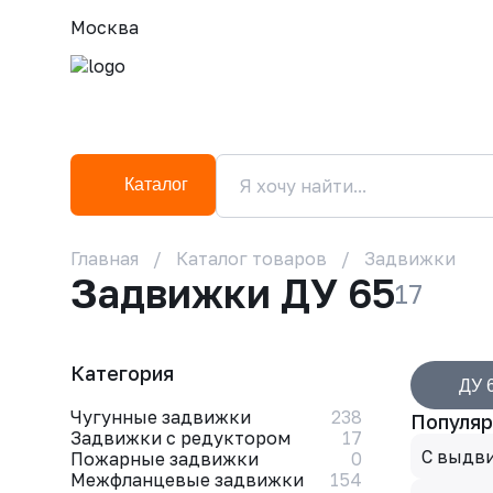
Москва
Каталог
Главная
Каталог товаров
Задвижки
Задвижки ДУ 65
17
Категория
ДУ 
Чугунные задвижки
238
Популяр
Задвижки с редуктором
17
С выдв
Пожарные задвижки
0
Межфланцевые задвижки
154