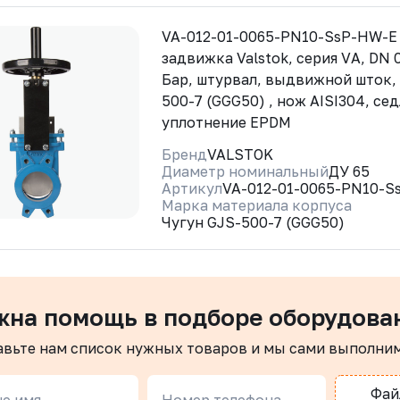
VA-012-01-0065-PN10-SsP-HW-E
задвижка Valstok, серия VА, DN 
Бар, штурвал, выдвижной шток,
500-7 (GGG50) , нож AISI304, се
уплотнение EPDM
Бренд
VALSTOK
Диаметр номинальный
ДУ 65
Артикул
VA-012-01-0065-PN10-S
Марка материала корпуса
Чугун GJS-500-7 (GGG50)
жна помощь в подборе оборудова
авьте нам список нужных товаров и мы сами выполни
Фай