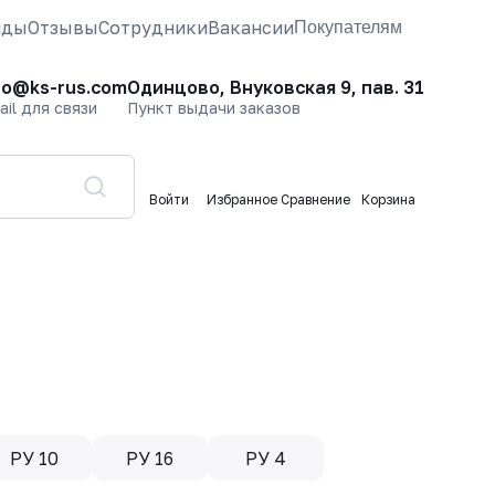
нды
Отзывы
Сотрудники
Вакансии
Покупателям
fo@ks-rus.com
Одинцово, Внуковская 9, пав. 31
ail для связи
Пункт выдачи заказов
Войти
Избранное
Сравнение
Корзина
РУ 10
РУ 16
РУ 4