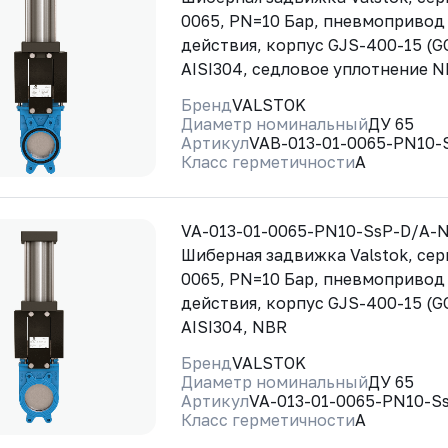
0065, PN=10 Бар, пневмопривод
действия, корпус GJS-400-15 (G
AISI304, седловое уплотнение 
Бренд
VALSTOK
Диаметр номинальный
ДУ 65
Артикул
VAB-013-01-0065-PN10-
Класс герметичности
A
VA-013-01-0065-PN10-SsP-D/A-
Шиберная задвижка Valstok, сер
0065, PN=10 Бар, пневмопривод
действия, корпус GJS-400-15 (G
AISI304, NBR
Бренд
VALSTOK
Диаметр номинальный
ДУ 65
Артикул
VA-013-01-0065-PN10-S
Класс герметичности
A