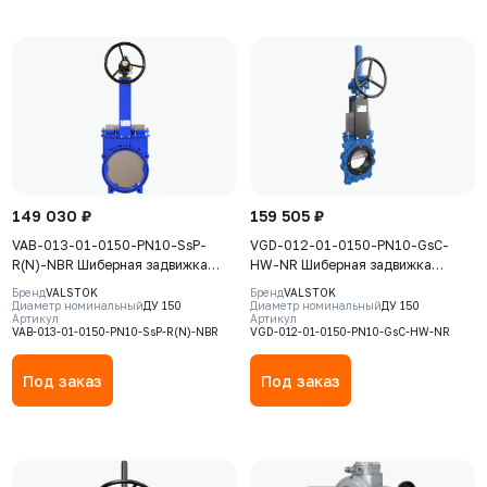
149 030 ₽
159 505 ₽
VAB-013-01-0150-PN10-SsP-
VGD-012-01-0150-PN10-GsC-
R(N)-NBR Шиберная задвижка
HW-NR Шиберная задвижка
Valstok, серия VAB, DN 0150,
Valstok, серия VGD, DN0150, PN10,
Бренд
VALSTOK
Бренд
VALSTOK
PN=10 Бар, редуктор,
штурвал, выдвижной шток, корпус
Диаметр номинальный
ДУ 150
Диаметр номинальный
ДУ 150
Артикул
Артикул
невыдвижной шток, корпус GJS-
GJS-500-7 (GGG50), нож AISI304,
VAB-013-01-0150-PN10-SsP-R(N)-NBR
VGD-012-01-0150-PN10-GsC-HW-NR
400-15 (GGG40), нож AISI304,
седловое уплотнение Natural
седловое уплотнение NBR
Rubber
Под заказ
Под заказ