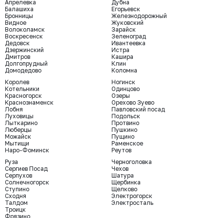
Апрелевка
Дубна
Балашиха
Егорьевск
Бронницы
Железнодорожный
Видное
Жуковский
Волоколамск
Зарайск
Воскресенск
Зеленоград
Дедовск
Ивантеевка
Дзержинский
Истра
Дмитров
Кашира
Долгопрудный
Клин
Домодедово
Коломна
Королев
Ногинск
Котельники
Одинцово
Красногорск
Озеры
Краснознаменск
Орехово Зуево
Лобня
Павловский посад
Луховицы
Подольск
Лыткарино
Протвино
Люберцы
Пушкино
Можайск
Пущино
Мытищи
Раменское
Наро-Фоминск
Реутов
Руза
Черноголовка
Сергиев Посад
Чехов
Серпухов
Шатура
Солнечногорск
Щербинка
Ступино
Щелково
Сходня
Электрогорск
Талдом
Электросталь
Троицк
Фрязино