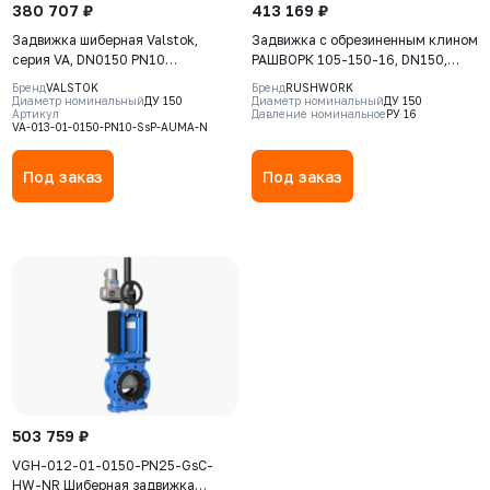
380 707 ₽
413 169 ₽
Задвижка шиберная Valstok,
Задвижка с обрезиненным клином
серия VA, DN0150 PN10
РАШВОРК 105-150-16, DN150,
невыдвижной шток, корпус GJS-
PN16, корпус - GJS-500-7
Бренд
VALSTOK
Бренд
RUSHWORK
400-15 (GGG40), нож AISI 304,
(GGG50), клин - GJS-500-7
Диаметр номинальный
ДУ 150
Диаметр номинальный
ДУ 150
Артикул
Давление номинальное
РУ 16
NBR, Электропривод AUMA SA
(GGG50), уплотнение - EPDM, Ф/
VA-013-01-0150-PN10-SsP-AUMA-N
07.6 380В
Ф, с электроприводом AUMA
SA10.2, 380В (без указателя
Под заказ
Под заказ
положения)
503 759 ₽
VGH-012-01-0150-PN25-GsC-
HW-NR Шиберная задвижка