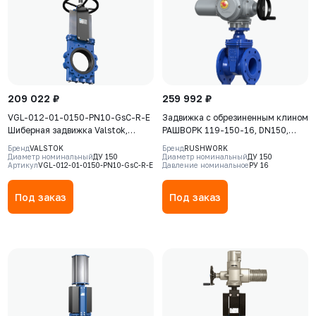
209 022 ₽
259 992 ₽
VGL-012-01-0150-PN10-GsC-R-E
Задвижка с обрезиненным клином
Шиберная задвижка Valstok,
РАШВОРК 119-150-16, DN150,
серия VGL, DN 0150, PN10,
PN16, корпус - GJS-500-7
Бренд
VALSTOK
Бренд
RUSHWORK
редуктор, выдвижной шток,
(GGG50), клин - GJS-500-7
Диаметр номинальный
ДУ 150
Диаметр номинальный
ДУ 150
Артикул
VGL-012-01-0150-PN10-GsC-R-E
Давление номинальное
РУ 16
корпус GJS-500-7(GGG50), нож
(GGG50), уплотнение - EPDM, Ф/
AISI304, седловое уплотнение
Ф, с электроприводом EMD10
EPDM
Basic, 380В
Под заказ
Под заказ