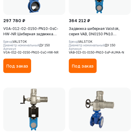
297 780 ₽
364 212 ₽
VGA-012-02-0150-PN10-GsC-
Задвижка шиберная Valstok,
HW-NR Шиберная задвижка
серия VAB, DN0150 PN10
Valstok, серия VGA, DN0150, PN10,
невыдвижной шток, корпус GJS-
Бренд
VALSTOK
Бренд
VALSTOK
штурвал, выдвижной шток, корпус
400-15 (GGG40), нож AISI 304,
Диаметр номинальный
ДУ 150
Диаметр номинальный
ДУ 150
Артикул
Артикул
GJS-500-7 (GGG50), нож AISI304,
NBR, Электропривод AUMA SA
VGA-012-02-0150-PN10-GsC-HW-NR
VAB-013-01-0150-PN10-SsP-AUMA-N
седловое уплотнение Natural
07.6 380В
Rubber
Под заказ
Под заказ