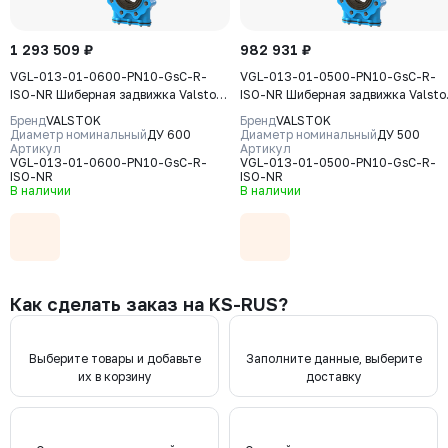
1 293 509 ₽
982 931 ₽
VGL-013-01-0600-PN10-GsC-R-
VGL-013-01-0500-PN10-GsC-R-
ISO-NR Шиберная задвижка Valstok,
ISO-NR Шиберная задвижка Valsto
серия VGL, DN 0600, PN10, редуктор
серия VGL, DN 0500, PN10, редукт
Бренд
VALSTOK
Бренд
VALSTOK
(ISO-фланец), выдвижной шток,
(ISO-фланец) выдвижной шток,
Диаметр номинальный
ДУ 600
Диаметр номинальный
ДУ 500
корпус GJS-400-15 (GGG40) нож
Артикул
корпус GJS-400-15 (GGG40) нож
Артикул
VGL-013-01-0600-PN10-GsC-R-
VGL-013-01-0500-PN10-GsC-R-
AISI304, уплотнение Natural Rubber
AISI304, уплотнение Natural Rubb
ISO-NR
ISO-NR
В наличии
В наличии
Как сделать заказ на KS-RUS?
Выберите товары и добавьте
Заполните данные, выберите
их в корзину
доставку