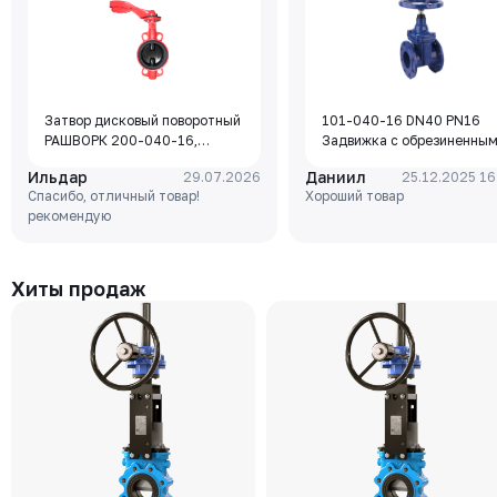
Затвор дисковый поворотный
101-040-16 DN40 PN16
РАШВОРК 200-040-16,
Задвижка с обрезиненны
DN040, PN16, корпус - GJL-
клином Rushwork, корпус-
Ильдар
Даниил
29.07.2026
25.12.2025 16
250 (GG25), диск - GJS-400-
чугун, клин-EPDM,
Спасибо, отличный товар!
Хороший товар
15 (GGG40), уплотнение -
Tmax=110°C Ф/Ф
рекомендую
EPDM, М/Ф, рукоятка
Хиты продаж