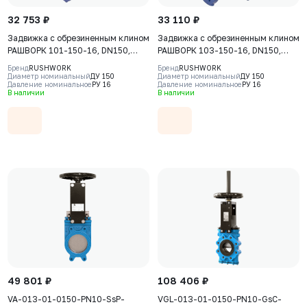
32 753 ₽
33 110 ₽
Задвижка с обрезиненным клином
Задвижка с обрезиненным клином
РАШВОРК 101-150-16, DN150,
РАШВОРК 103-150-16, DN150,
PN16, корпус - GJS-500-7
PN16, корпус-GJS-500-7
Бренд
RUSHWORK
Бренд
RUSHWORK
(GGG50), клин - GJS-500-7
(GGG50), клин-GJS-500-7
Диаметр номинальный
ДУ 150
Диаметр номинальный
ДУ 150
Давление номинальное
РУ 16
Давление номинальное
РУ 16
(GGG50), уплотнение - EPDM, Ф/
(GGG50), уплотнение-EPDM, Ф/Ф,
В наличии
В наличии
Ф, штурвал
ISO5210, F10, с голым штоком
49 801 ₽
108 406 ₽
VA-013-01-0150-PN10-SsP-
VGL-013-01-0150-PN10-GsC-