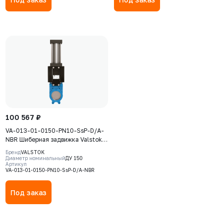
100 567 ₽
VA-013-01-0150-PN10-SsP-D/A-
NBR Шиберная задвижка Valstok,
серия VА, DN 0150, PN=10 Бар,
Бренд
VALSTOK
пневмопривод двойного действия,
Диаметр номинальный
ДУ 150
Артикул
корпус GJS-400-15 (GGG40), нож
VA-013-01-0150-PN10-SsP-D/A-NBR
AISI304, седловое уплотнение
NBR
Под заказ