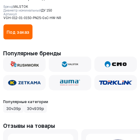
Valstok, серия VGH, DN0150, PN25,
Бренд
VALSTOK
штурвал, выдвижной шток, корпус
Диаметр номинальный
ДУ 150
Артикул
GJS-500-7 (GGG50), нож AISI304,
VGH-012-01-0150-PN25-GsC-HW-NR
седловое уплотнение Natural
Rubber
Под заказ
Популярные бренды
Популярные категории
30ч39р
30ч939р
Отзывы на товары