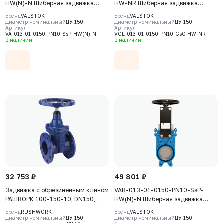
HW(N)-N Шиберная задвижка
HW-NR Шиберная задвижка
Valstok, серия VA, DN0150, PN10,
Valstok, серия VGL, DN 0150, PN10,
Бренд
VALSTOK
Бренд
VALSTOK
штурвал, невыдвижной шток,
штурвал, выдвижной шток, корпус
Диаметр номинальный
ДУ 150
Диаметр номинальный
ДУ 150
Артикул
Артикул
корпус GJS-400-15 (GGG40), нож
GJS-400-15 (GGG40) нож AISI304,
VA-013-01-0150-PN10-SsP-HW(N)-N
VGL-013-01-0150-PN10-GsC-HW-NR
AISI304, седловое уплотнение
уплотнение Natural Rubber
В наличии
В наличии
NBR
32 753 ₽
49 801 ₽
Задвижка с обрезиненным клином
VAB-013-01-0150-PN10-SsP-
РАШВОРК 100-150-10, DN150,
HW(N)-N Шиберная задвижка
PN10, корпус - GJS-500-7
Valstok, серия VAB, DN0150, PN10,
Бренд
RUSHWORK
Бренд
VALSTOK
(GGG50), клин - GJS-500-7
штурвал, невыдвижной шток,
Диаметр номинальный
ДУ 150
Диаметр номинальный
ДУ 150