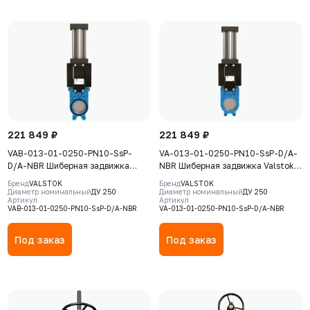
221 849 ₽
221 849 ₽
VAB-013-01-0250-PN10-SsP-
VA-013-01-0250-PN10-SsP-D/A-
D/A-NBR Шиберная задвижка
NBR Шиберная задвижка Valstok,
Valstok, серия VAB, DN 0250,
серия VА, DN 0250, PN=10 Бар,
Бренд
VALSTOK
Бренд
VALSTOK
PN=10 Бар, пневмопривод
пневмопривод двойного действия,
Диаметр номинальный
ДУ 250
Диаметр номинальный
ДУ 250
Артикул
Артикул
двойного действия, корпус GJS-
корпус GJS-400-15 (GGG40), нож
VAB-013-01-0250-PN10-SsP-D/A-NBR
VA-013-01-0250-PN10-SsP-D/A-NBR
400-15 (GGG40), нож AISI304,
AISI304, седловое уплотнение
NBR
NBR
Под заказ
Под заказ