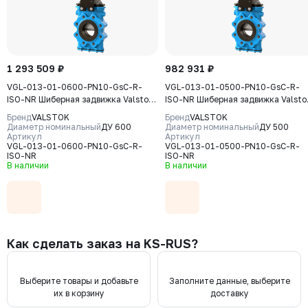
1 293 509 ₽
982 931 ₽
VGL-013-01-0600-PN10-GsC-R-
VGL-013-01-0500-PN10-GsC-R-
ISO-NR Шиберная задвижка Valstok,
ISO-NR Шиберная задвижка Valsto
серия VGL, DN 0600, PN10, редуктор
серия VGL, DN 0500, PN10, редукт
Бренд
VALSTOK
Бренд
VALSTOK
(ISO-фланец), выдвижной шток,
(ISO-фланец) выдвижной шток,
Диаметр номинальный
ДУ 600
Диаметр номинальный
ДУ 500
корпус GJS-400-15 (GGG40) нож
Артикул
корпус GJS-400-15 (GGG40) нож
Артикул
VGL-013-01-0600-PN10-GsC-R-
VGL-013-01-0500-PN10-GsC-R-
AISI304, уплотнение Natural Rubber
AISI304, уплотнение Natural Rubb
ISO-NR
ISO-NR
В наличии
В наличии
Как сделать заказ на KS-RUS?
Выберите товары и добавьте
Заполните данные, выберите
их в корзину
доставку