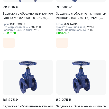
78 606 ₽
78 606 ₽
Задвижка с обрезиненным клином
Задвижка с обрезиненным клином
РАШВОРК 102-250-10, DN250,
РАШВОРК 103-250-16, DN250,
PN10, корпус GGG50, клин -
PN16, корпус-GJS-500-7
Бренд
RUSHWORK
Бренд
RUSHWORK
GGG50, уплотнение - EPDM, Ф/Ф,
(GGG50), клин-GJS-500-7
Диаметр номинальный
ДУ 250
Диаметр номинальный
ДУ 250
Давление номинальное
РУ 10
Давление номинальное
РУ 16
ISO5210, с голым штоком
(GGG50), уплотнение-EPDM, Ф/Ф,
В наличии
В наличии
ISO5210, F14, с голым штоком
82 275 ₽
82 275 ₽
Задвижка с обрезиненным клином
Задвижка с обрезиненным клином