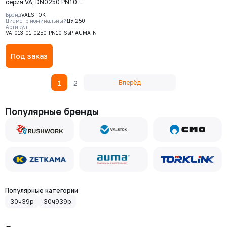
серия VA, DN0250 PN10
невыдвижной шток, корпус GJS-
Бренд
VALSTOK
400-15 (GGG40), нож AISI 304,
Диаметр номинальный
ДУ 250
Артикул
NBR, Электропривод AUMA SA
VA-013-01-0250-PN10-SsP-AUMA-N
07.6 380В
Под заказ
1
2
Вперёд
Популярные бренды
Популярные категории
30ч39р
30ч939р