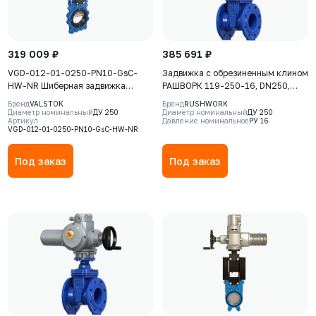
319 009 ₽
385 691 ₽
VGD-012-01-0250-PN10-GsC-
Задвижка с обрезиненным клином
HW-NR Шиберная задвижка
РАШВОРК 119-250-16, DN250,
Valstok, серия VGD, DN0250, PN10,
PN16, корпус - GJS-500-7
Бренд
VALSTOK
Бренд
RUSHWORK
штурвал, выдвижной шток, корпус
(GGG50), клин - GJS-500-7
Диаметр номинальный
ДУ 250
Диаметр номинальный
ДУ 250
Артикул
Давление номинальное
РУ 16
GJS-500-7 (GGG50), нож AISI304,
(GGG50), уплотнение - EPDM, Ф/
VGD-012-01-0250-PN10-GsC-HW-NR
седловое уплотнение Natural
Ф, с электроприводом EMD30
Rubber
Basic, 380В
Под заказ
Под заказ