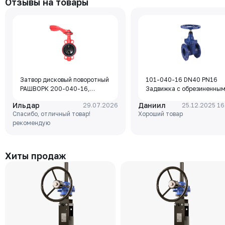
Отзывы на товары
Затвор дисковый поворотный
101-040-16 DN40 PN16
РАШВОРК 200-040-16,
Задвижка с обрезиненны
DN040, PN16, корпус - GJL-
клином Rushwork, корпус-
Ильдар
Даниил
29.07.2026
25.12.2025 16
250 (GG25), диск - GJS-400-
чугун, клин-EPDM,
Спасибо, отличный товар!
Хороший товар
15 (GGG40), уплотнение -
Tmax=110°C Ф/Ф
рекомендую
EPDM, М/Ф, рукоятка
Хиты продаж