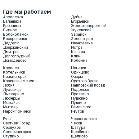
Где мы работаем
Апрелевка
Дубна
Балашиха
Егорьевск
Бронницы
Железнодорожный
Видное
Жуковский
Волоколамск
Зарайск
Воскресенск
Зеленоград
Дедовск
Ивантеевка
Дзержинский
Истра
Дмитров
Кашира
Долгопрудный
Клин
Домодедово
Коломна
Королев
Ногинск
Котельники
Одинцово
Красногорск
Озеры
Краснознаменск
Орехово Зуево
Лобня
Павловский посад
Луховицы
Подольск
Лыткарино
Протвино
Люберцы
Пушкино
Можайск
Пущино
Мытищи
Раменское
Наро-Фоминск
Реутов
Руза
Черноголовка
Сергиев Посад
Чехов
Серпухов
Шатура
Солнечногорск
Щербинка
Ступино
Щелково