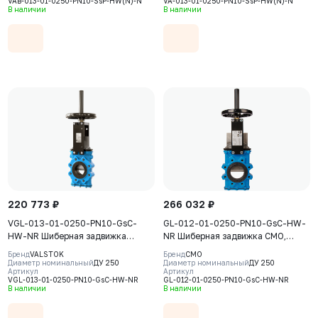
VAB-013-01-0250-PN10-SsP-HW(N)-N
VA-013-01-0250-PN10-SsP-HW(N)-N
AISI304, седловое уплотнение
AISI304, седловое уплотнение
В наличии
В наличии
NBR
NBR
220 773 ₽
266 032 ₽
VGL-013-01-0250-PN10-GsC-
GL-012-01-0250-PN10-GsC-HW-
HW-NR Шиберная задвижка
NR Шиберная задвижка CMO,
Valstok, серия VGL, DN 0250,
серия GL, DN0250, PN10, штурвал,
Бренд
VALSTOK
Бренд
CMO
PN10, штурвал, выдвижной шток,
выдвижной шток, корпус GJS-
Диаметр номинальный
ДУ 250
Диаметр номинальный
ДУ 250
Артикул
Артикул
корпус GJS-400-15 (GGG40) нож
500-7 (GGG50), нож AISI304,
VGL-013-01-0250-PN10-GsC-HW-NR
GL-012-01-0250-PN10-GsC-HW-NR
AISI304, уплотнение Natural
седловое уплотнение Natural
В наличии
В наличии
Rubber
Rubber