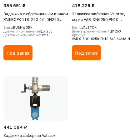
385 691 ₽
418 226 ₽
Задвижка с обрезиненным клином
Задвижка шиберная Valstok,
РАШВОРК 118-250-10, DN250,
серия VAB, DN0250 PN10
PN10, корпус - GJS-500-7
невыдвижной шток, корпус GJS-
Бренд
RUSHWORK
Бренд
VALSTOK
(GGG50), клин - GJS-500-7
400-15 (GGG40), нож AISI 304,
Диаметр номинальный
ДУ 250
Диаметр номинальный
ДУ 250
Давление номинальное
РУ 10
Артикул
(GGG50), уплотнение - EPDM, Ф/
NBR, Электропривод AUMA SA
VAB-013-01-0250-PN10-SsP-AUMA-N
Ф, с электроприводом EMD30
07.6 380В
Basic, 380В
Под заказ
Под заказ
441 084 ₽
Задвижка шиберная Valstok,