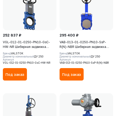
252 837 ₽
295 400 ₽
VGL-012-01-0250-PN10-GsC-
VAB-013-01-0250-PN10-SsP-
HW-NR Шиберная задвижка
R(N)-NBR Шиберная задвижка
Valstok, серия VGL, DN0250, PN10,
Valstok, серия VAB, DN 0250,
Бренд
VALSTOK
Бренд
VALSTOK
штурвал, выдвижной шток, корпус
PN=10 Бар, редуктор,
Диаметр номинальный
ДУ 250
Диаметр номинальный
ДУ 250
Артикул
Артикул
GJS-500-7 (GGG50), нож AISI304,
невыдвижной шток, корпус GJS-
VGL-012-01-0250-PN10-GsC-HW-NR
VAB-013-01-0250-PN10-SsP-R(N)-NBR
седловое уплотнение Natural
400-15 (GGG40), нож AISI304,
Rubber
седловое уплотнение NBR
Под заказ
Под заказ