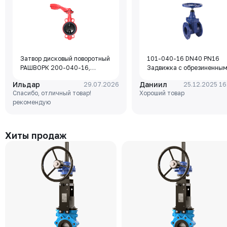
Затвор дисковый поворотный
101-040-16 DN40 PN16
РАШВОРК 200-040-16,
Задвижка с обрезиненны
DN040, PN16, корпус - GJL-
клином Rushwork, корпус-
Ильдар
Даниил
29.07.2026
25.12.2025 16
250 (GG25), диск - GJS-400-
чугун, клин-EPDM,
Спасибо, отличный товар!
Хороший товар
15 (GGG40), уплотнение -
Tmax=110°C Ф/Ф
рекомендую
EPDM, М/Ф, рукоятка
Хиты продаж