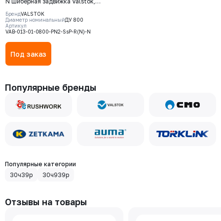
N Шиберная задвижка Valstok,
серия VAB, DN0800, PN2,
Бренд
VALSTOK
редуктор, невыдвижной шток,
Диаметр номинальный
ДУ 800
Артикул
корпус GJS-400 (GGG40), нож
VAB-013-01-0800-PN2-SsP-R(N)-N
AISI304, седловое уплотнение
NBR
Под заказ
Популярные бренды
Популярные категории
30ч39р
30ч939р
Отзывы на товары