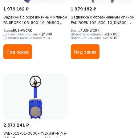
1 979 162 ₽
1 979 162 ₽
Задвижка с обрезиненным клином
Задвижка с обрезиненным клином
РАШВОРК 103-800-16, DN800,
РАШВОРК 102-800-10, DN800,
PN16, корпус-GJS-500-7
PN10, корпус GGG50, клин -
Бренд
RUSHWORK
Бренд
RUSHWORK
(GGG50), клин-GJS-500-7
GGG50, уплотнение - EPDM, Ф/Ф,
Диаметр номинальный
ДУ 800
Диаметр номинальный
ДУ 800
Давление номинальное
РУ 16
Давление номинальное
РУ 10
(GGG50), уплотнение - EPDM, Ф/
ISO5210, с голым штоком
Ф, ISO5210, с голым штоком
Под заказ
Под заказ
2 573 241 ₽
VAB-013-01-0800-PN2-SsP-R(N)-