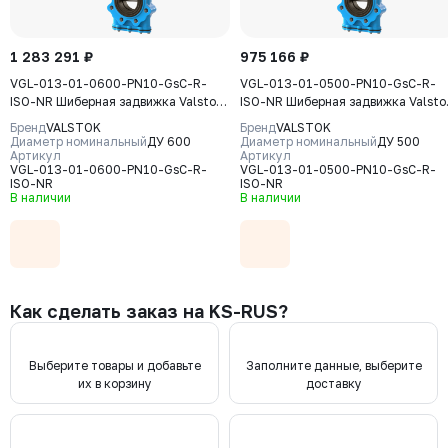
1 283 291 ₽
975 166 ₽
VGL-013-01-0600-PN10-GsC-R-
VGL-013-01-0500-PN10-GsC-R-
ISO-NR Шиберная задвижка Valstok,
ISO-NR Шиберная задвижка Valsto
серия VGL, DN 0600, PN10, редуктор
серия VGL, DN 0500, PN10, редукт
Бренд
VALSTOK
Бренд
VALSTOK
(ISO-фланец), выдвижной шток,
(ISO-фланец) выдвижной шток,
Диаметр номинальный
ДУ 600
Диаметр номинальный
ДУ 500
корпус GJS-400-15 (GGG40) нож
Артикул
корпус GJS-400-15 (GGG40) нож
Артикул
VGL-013-01-0600-PN10-GsC-R-
VGL-013-01-0500-PN10-GsC-R-
AISI304, уплотнение Natural Rubber
AISI304, уплотнение Natural Rubb
ISO-NR
ISO-NR
В наличии
В наличии
Как сделать заказ на KS-RUS?
Выберите товары и добавьте
Заполните данные, выберите
их в корзину
доставку