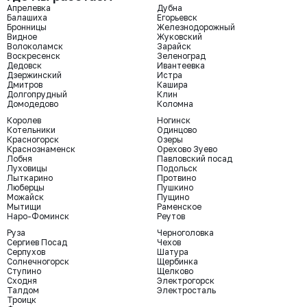
Апрелевка
Дубна
Балашиха
Егорьевск
Бронницы
Железнодорожный
Видное
Жуковский
Волоколамск
Зарайск
Воскресенск
Зеленоград
Дедовск
Ивантеевка
Дзержинский
Истра
Дмитров
Кашира
Долгопрудный
Клин
Домодедово
Коломна
Королев
Ногинск
Котельники
Одинцово
Красногорск
Озеры
Краснознаменск
Орехово Зуево
Лобня
Павловский посад
Луховицы
Подольск
Лыткарино
Протвино
Люберцы
Пушкино
Можайск
Пущино
Мытищи
Раменское
Наро-Фоминск
Реутов
Руза
Черноголовка
Сергиев Посад
Чехов
Серпухов
Шатура
Солнечногорск
Щербинка
Ступино
Щелково
Сходня
Электрогорск
Талдом
Электросталь
Троицк