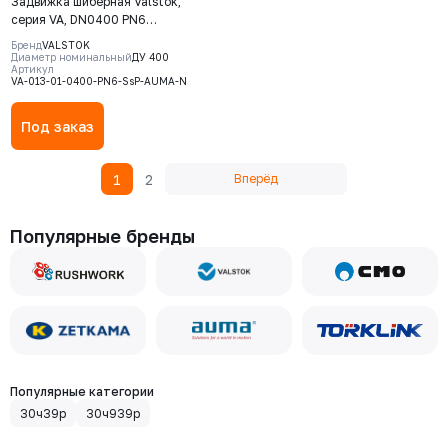
Задвижка шиберная Valstok,
серия VA, DN0400 PN6
невыдвижной шток, корпус GJS-
Бренд
VALSTOK
400-15 (GGG40), нож AISI 304,
Диаметр номинальный
ДУ 400
Артикул
NBR, Электропривод AUMA SA
VA-013-01-0400-PN6-SsP-AUMA-N
10.2 380В
Под заказ
1
2
Вперёд
Популярные бренды
Популярные категории
30ч39р
30ч939р