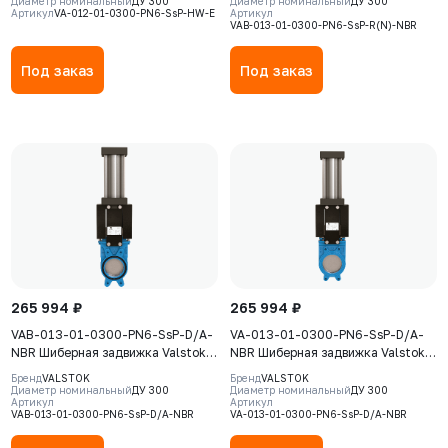
Диаметр номинальный
ДУ 300
Диаметр номинальный
ДУ 300
Артикул
VA-012-01-0300-PN6-SsP-HW-E
Артикул
GJS-500-7 (GGG50) , нож AISI304,
корпус GJS-400-15 (GGG40), нож
VAB-013-01-0300-PN6-SsP-R(N)-NBR
седловое уплотнение EPDM
AISI304, седловое уплотнение
NBR
Под заказ
Под заказ
265 994 ₽
265 994 ₽
VAB-013-01-0300-PN6-SsP-D/A-
VA-013-01-0300-PN6-SsP-D/A-
NBR Шиберная задвижка Valstok,
NBR Шиберная задвижка Valstok,
серия VAB, DN 0300, PN=6 Бар,
серия VА, DN 0300, PN=6 Бар,
Бренд
VALSTOK
Бренд
VALSTOK
пневмопривод двойного действия,
пневмопривод двойного действия,
Диаметр номинальный
ДУ 300
Диаметр номинальный
ДУ 300
Артикул
Артикул
корпус GJS-400-15 (GGG40), нож
корпус GJS-400-15 (GGG40), нож
VAB-013-01-0300-PN6-SsP-D/A-NBR
VA-013-01-0300-PN6-SsP-D/A-NBR
AISI304, седловое уплотнение
AISI304, седловое уплотнение
NBR
NBR