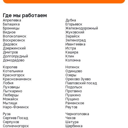
Где мы работаем
Апрелевка
Дубна
Балашиха
Егорьевск
Бронницы
Железнодорожный
Видное
Жуковский
Волоколамск
Зарайск
Воскресенск
Зеленоград
Дедовск
Ивантеевка
Дзержинский
Истра
Дмитров
Кашира
Долгопрудный
Клин
Домодедово
Коломна
Королев
Ногинск
Котельники
Одинцово
Красногорск
Озеры
Краснознаменск
Орехово Зуево
Лобня
Павловский посад
Луховицы
Подольск
Лыткарино
Протвино
Люберцы
Пушкино
Можайск
Пущино
Мытищи
Раменское
Наро-Фоминск
Реутов
Руза
Черноголовка
Сергиев Посад
Чехов
Серпухов
Шатура
Солнечногорск
Щербинка