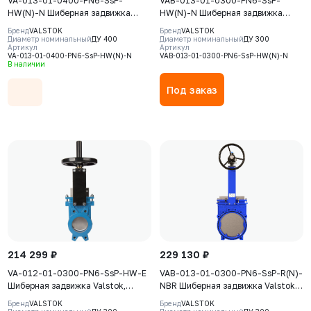
VA-013-01-0400-PN6-SsP-
VAB-013-01-0300-PN6-SsP-
HW(N)-N Шиберная задвижка
HW(N)-N Шиберная задвижка
Valstok, серия VA, DN0400, PN6,
Valstok, серия VAB, DN0300, PN6,
Бренд
VALSTOK
Бренд
VALSTOK
штурвал, невыдвижной шток,
штурвал, невыдвижной шток,
Диаметр номинальный
ДУ 400
Диаметр номинальный
ДУ 300
Артикул
Артикул
корпус GJS-400-15 (GGG40), нож
корпус GJS-400-15 (GGG40), нож
VA-013-01-0400-PN6-SsP-HW(N)-N
VAB-013-01-0300-PN6-SsP-HW(N)-N
AISI304, седловое уплотнение
AISI304, седловое уплотнение
В наличии
NBR
NBR
Под заказ
214 299 ₽
229 130 ₽
VA-012-01-0300-PN6-SsP-HW-E
VAB-013-01-0300-PN6-SsP-R(N)-
Шиберная задвижка Valstok,
NBR Шиберная задвижка Valstok,
серия VА, DN 0300, PN=6 Бар,
серия VAB, DN 0300, PN=6 Бар,
Бренд
VALSTOK
Бренд
VALSTOK
штурвал, выдвижной шток, корпус
редуктор, невыдвижной шток,