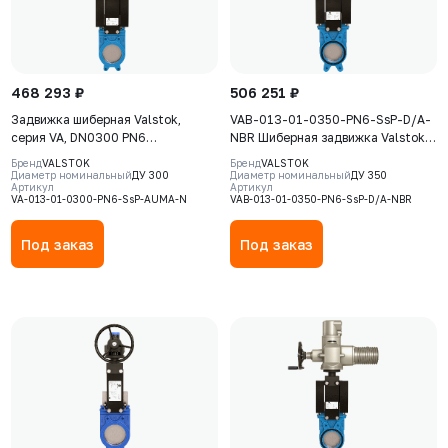
468 293 ₽
506 251 ₽
Задвижка шиберная Valstok,
VAB-013-01-0350-PN6-SsP-D/A-
серия VA, DN0300 PN6
NBR Шиберная задвижка Valstok,
невыдвижной шток, корпус GJS-
серия VAB, DN 0350, PN=6 Бар,
Бренд
VALSTOK
Бренд
VALSTOK
400-15 (GGG40), нож AISI 304,
пневмопривод двойного действия,
Диаметр номинальный
ДУ 300
Диаметр номинальный
ДУ 350
Артикул
Артикул
NBR, Электропривод AUMA SA
корпус GJS-400-15 (GGG40), нож
VA-013-01-0300-PN6-SsP-AUMA-N
VAB-013-01-0350-PN6-SsP-D/A-NBR
07.6 380В
AISI304, седловое уплотнение
NBR
Под заказ
Под заказ