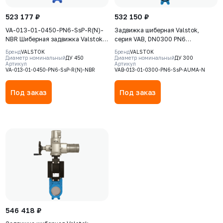
523 177 ₽
532 150 ₽
VA-013-01-0450-PN6-SsP-R(N)-
Задвижка шиберная Valstok,
NBR Шиберная задвижка Valstok,
серия VAB, DN0300 PN6
серия VА, DN 0450, PN=6 Бар,
невыдвижной шток, корпус GJS-
Бренд
VALSTOK
Бренд
VALSTOK
редуктор, невыдвижной шток,
400-15 (GGG40), нож AISI 304,
Диаметр номинальный
ДУ 450
Диаметр номинальный
ДУ 300
Артикул
Артикул
корпус GJS-400-15 (GGG40), нож
NBR, Электропривод AUMA SA
VA-013-01-0450-PN6-SsP-R(N)-NBR
VAB-013-01-0300-PN6-SsP-AUMA-N
AISI304, седловое уплотнение
10.2 380В
NBR
Под заказ
Под заказ
546 418 ₽