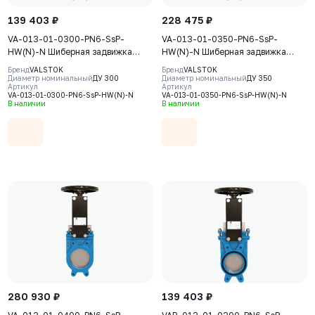
139 403 ₽
228 475 ₽
VA-013-01-0300-PN6-SsP-
VA-013-01-0350-PN6-SsP-
HW(N)-N Шиберная задвижка
HW(N)-N Шиберная задвижка
Valstok, серия VA, DN0300, PN6,
Valstok, серия VA, DN0350, PN6,
Бренд
VALSTOK
Бренд
VALSTOK
штурвал, невыдвижной шток,
штурвал, невыдвижной шток,
Диаметр номинальный
ДУ 300
Диаметр номинальный
ДУ 350
Артикул
Артикул
корпус GJS-400-15 (GGG40), нож
корпус GJS-400-15 (GGG40), нож
VA-013-01-0300-PN6-SsP-HW(N)-N
VA-013-01-0350-PN6-SsP-HW(N)-N
AISI304, седловое уплотнение
AISI304, седловое уплотнение
В наличии
В наличии
NBR
NBR
280 930 ₽
139 403 ₽