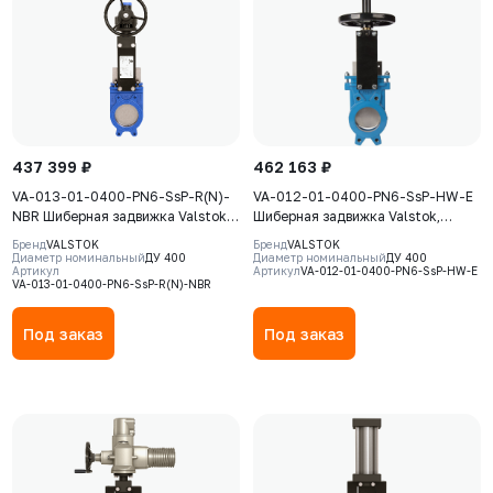
437 399 ₽
462 163 ₽
VA-013-01-0400-PN6-SsP-R(N)-
VA-012-01-0400-PN6-SsP-HW-E
NBR Шиберная задвижка Valstok,
Шиберная задвижка Valstok,
серия VА, DN 0400, PN=6 Бар,
серия VА, DN 0400, PN=6 Бар,
Бренд
VALSTOK
Бренд
VALSTOK
редуктор, невыдвижной шток,
штурвал, выдвижной шток, корпус
Диаметр номинальный
ДУ 400
Диаметр номинальный
ДУ 400
Артикул
Артикул
VA-012-01-0400-PN6-SsP-HW-E
корпус GJS-400-15 (GGG40), нож
GJS-500-7 (GGG50) , нож AISI304,
VA-013-01-0400-PN6-SsP-R(N)-NBR
AISI304, седловое уплотнение
седловое уплотнение EPDM
NBR
Под заказ
Под заказ