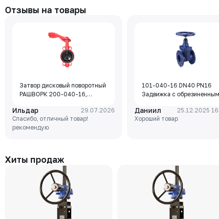
Отзывы на товары
Затвор дисковый поворотный
101-040-16 DN40 PN16
РАШВОРК 200-040-16,
Задвижка с обрезиненны
DN040, PN16, корпус - GJL-
клином Rushwork, корпус-
Ильдар
Даниил
29.07.2026
25.12.2025 16
250 (GG25), диск - GJS-400-
чугун, клин-EPDM,
Спасибо, отличный товар!
Хороший товар
15 (GGG40), уплотнение -
Tmax=110°C Ф/Ф
рекомендую
EPDM, М/Ф, рукоятка
Хиты продаж