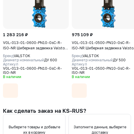
1 283 216 ₽
975 109 ₽
VGL-013-01-0600-PN10-GsC-R-
VGL-013-01-0500-PN10-GsC-R-
ISO-NR Шиберная задвижка Valstok,
ISO-NR Шиберная задвижка Valsto
серия VGL, DN 0600, PN10, редуктор
серия VGL, DN 0500, PN10, редукт
Бренд
VALSTOK
Бренд
VALSTOK
(ISO-фланец), выдвижной шток,
(ISO-фланец) выдвижной шток,
Диаметр номинальный
ДУ 600
Диаметр номинальный
ДУ 500
корпус GJS-400-15 (GGG40) нож
Артикул
корпус GJS-400-15 (GGG40) нож
Артикул
VGL-013-01-0600-PN10-GsC-R-
VGL-013-01-0500-PN10-GsC-R-
AISI304, уплотнение Natural Rubber
AISI304, уплотнение Natural Rubb
ISO-NR
ISO-NR
В наличии
В наличии
Как сделать заказ на KS-RUS?
Выберите товары и добавьте
Заполните данные, выберите
их в корзину
доставку