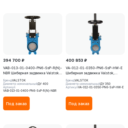
394 700 ₽
400 853 ₽
VAB-013-01-0400-PN6-SsP-R(N)-
VA-012-01-0350-PN6-SsP-HW-E
NBR Шиберная задвижка Valstok,
Шиберная задвижка Valstok,
серия VAB, DN 0400, PN6,
серия VА, DN 0350, PN=6 Бар,
Бренд
VALSTOK
Бренд
VALSTOK
редуктор (ISO-фланец)
штурвал, выдвижной шток, корпус
Диаметр номинальный
ДУ 400
Диаметр номинальный
ДУ 350
Артикул
Артикул
VA-012-01-0350-PN6-SsP-HW-E
невыдвижной шток, корпус GJS-
GJS-500-7 (GGG50) , нож AISI304,
VAB-013-01-0400-PN6-SsP-R(N)-NBR
400-15 (GGG40), нож AISI304,
седловое уплотнение EPDM
седловое уплотнение NBR
Под заказ
Под заказ