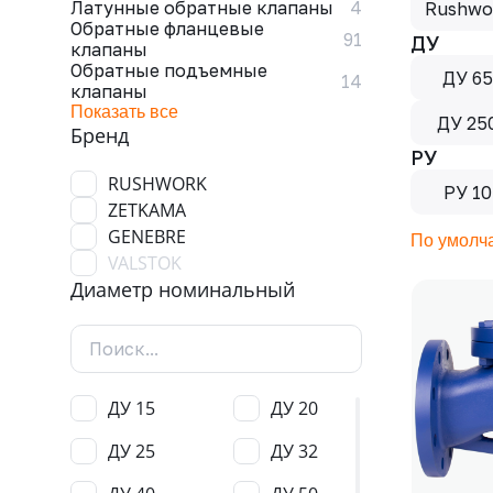
Латунные обратные клапаны
4
Rushwo
Обратные фланцевые
91
ДУ
клапаны
Обратные подъемные
ДУ 6
14
клапаны
Показать все
ДУ 25
Бренд
РУ
RUSHWORK
РУ 10
ZETKAMA
GENEBRE
По умолч
VALSTOK
Диаметр номинальный
ДУ 15
ДУ 20
ДУ 25
ДУ 32