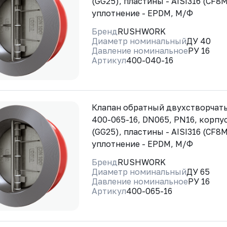
(GG25), пластины - AISI316 (CF8M
уплотнение - EPDM, М/Ф
Бренд
RUSHWORK
Диаметр номинальный
ДУ 40
Давление номинальное
РУ 16
Артикул
400-040-16
Клапан обратный двухстворча
400-065-16, DN065, PN16, корпус
(GG25), пластины - AISI316 (CF8M
уплотнение - EPDM, М/Ф
Бренд
RUSHWORK
Диаметр номинальный
ДУ 65
Давление номинальное
РУ 16
Артикул
400-065-16