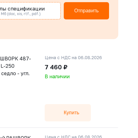
лы спецификации
Отправить
Мб (doc, xis, rtf., pdf.)
Цена с НДС на 06.08.2026
АШВОРК 487-
JL-250
7 460 ₽
 седло - угл.
В наличии
Купить
Цена с НДС на 06.08.2026