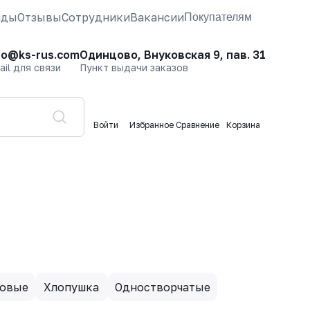
нды
Отзывы
Сотрудники
Вакансии
Покупателям
fo@ks-rus.com
Одинцово, Внуковская 9, пав. 31
ail для связи
Пункт выдачи заказов
Войти
Избранное
Сравнение
Корзина
ковые
Хлопушка
Одностворчатые