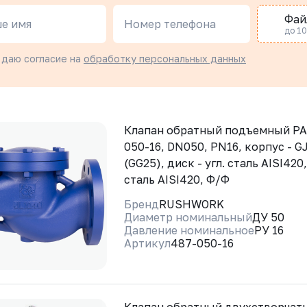
Фай
е имя
Номер телефона
до 10 
 даю согласие на
обработку персональных данных
Клапан обратный подъемный Р
050-16, DN050, PN16, корпус - G
(GG25), диск - угл. сталь AISI420,
сталь AISI420, Ф/Ф
Бренд
RUSHWORK
Диаметр номинальный
ДУ 50
Давление номинальное
РУ 16
Артикул
487-050-16