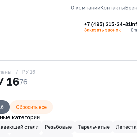
О компании
Контакты
Бре
+7 (495) 215-24-81
in
Заказать звонок
Em
паны
РУ 16
У 16
76
16
Сбросить все
ные категории
жавеющей стали
Резьбовые
Тарельчатые
Лепест