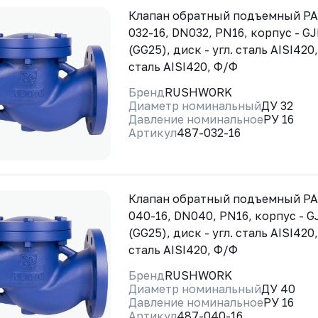
Клапан обратный подъемный Р
032-16, DN032, PN16, корпус - G
(GG25), диск - угл. сталь AISI420,
сталь AISI420, Ф/Ф
Бренд
RUSHWORK
Диаметр номинальный
ДУ 32
Давление номинальное
РУ 16
Артикул
487-032-16
Клапан обратный подъемный Р
040-16, DN040, PN16, корпус - G
(GG25), диск - угл. сталь AISI420,
сталь AISI420, Ф/Ф
Бренд
RUSHWORK
Диаметр номинальный
ДУ 40
Давление номинальное
РУ 16
Артикул
487-040-16