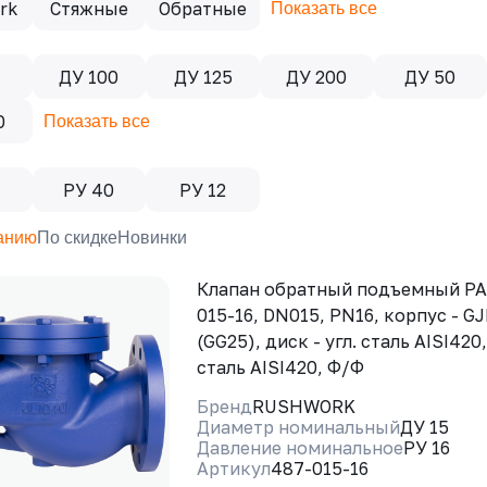
rk
Стяжные
Обратные
Показать все
5
ДУ 100
ДУ 125
ДУ 200
ДУ 50
0
Показать все
РУ 40
РУ 12
анию
По скидке
Новинки
Клапан обратный подъемный Р
015-16, DN015, PN16, корпус - G
(GG25), диск - угл. сталь AISI420,
сталь AISI420, Ф/Ф
Бренд
RUSHWORK
Диаметр номинальный
ДУ 15
Давление номинальное
РУ 16
Артикул
487-015-16