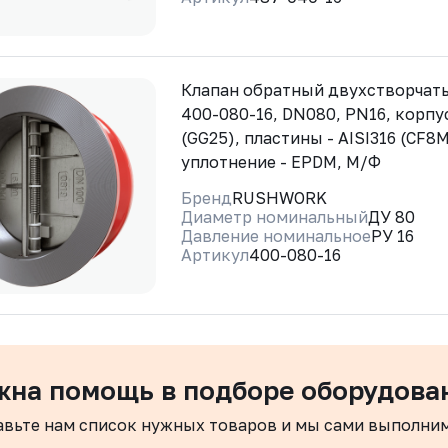
Клапан обратный двухстворча
400-080-16, DN080, PN16, корпус
(GG25), пластины - AISI316 (CF8M
уплотнение - EPDM, М/Ф
Бренд
RUSHWORK
Диаметр номинальный
ДУ 80
Давление номинальное
РУ 16
Артикул
400-080-16
жна помощь в подборе оборудова
авьте нам список нужных товаров и мы сами выполни