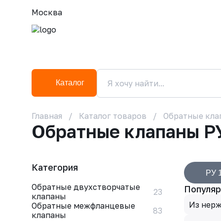
Москва
Каталог
Главная
Каталог товаров
Обратные кла
Обратные клапаны Р
Категория
РУ 
Обратные двухстворчатые
Популяр
23
клапаны
Из нер
Обратные межфланцевые
83
клапаны