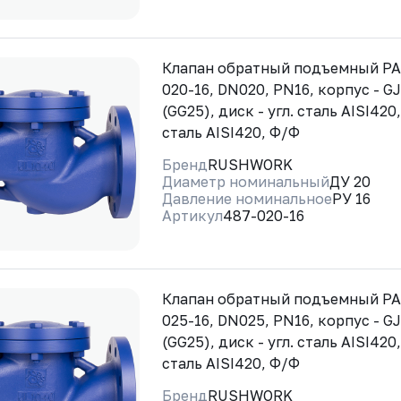
Клапан обратный подъемный Р
020-16, DN020, PN16, корпус - G
(GG25), диск - угл. сталь AISI420,
сталь AISI420, Ф/Ф
Бренд
RUSHWORK
Диаметр номинальный
ДУ 20
Давление номинальное
РУ 16
Артикул
487-020-16
Клапан обратный подъемный Р
025-16, DN025, PN16, корпус - G
(GG25), диск - угл. сталь AISI420,
сталь AISI420, Ф/Ф
Бренд
RUSHWORK