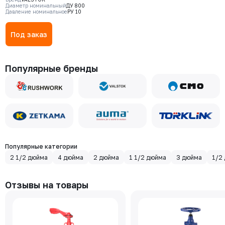
DN0800 PN10, корпус - CF8M,
Диаметр номинальный
ДУ 800
Давление номинальное
РУ 10
диск - CF8M, уплотнение - Metal,
Ф/Ф, противовес,
гидроамортизатор
Под заказ
Популярные бренды
Популярные категории
2 1/2 дюйма
4 дюйма
2 дюйма
1 1/2 дюйма
3 дюйма
1/2
Отзывы на товары