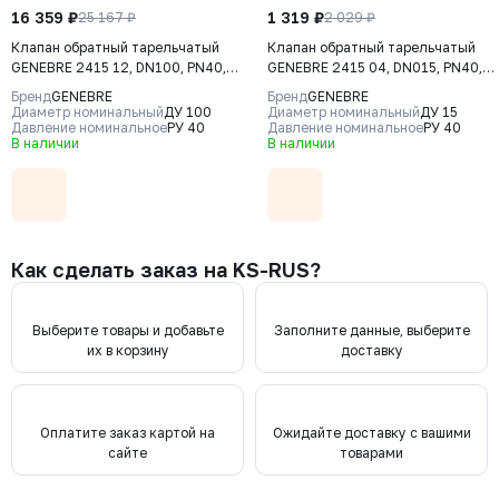
16 359 ₽
1 319 ₽
25 167 ₽
2 029 ₽
Клапан обратный тарельчатый
Клапан обратный тарельчатый
GENEBRE 2415 12, DN100, PN40,
GENEBRE 2415 04, DN015, PN40,
корпус - CF8M (AISI316), диск -
корпус - CF8M (AISI316), диск -
Бренд
GENEBRE
Бренд
GENEBRE
CF8М (AISI316), М/Ф
CF8М (AISI316), М/Ф
Диаметр номинальный
ДУ 100
Диаметр номинальный
ДУ 15
Давление номинальное
РУ 40
Давление номинальное
РУ 40
В наличии
В наличии
Как сделать заказ на KS-RUS?
Выберите товары и добавьте
Заполните данные, выберите
их в корзину
доставку
Оплатите заказ картой на
Ожидайте доставку с вашими
сайте
товарами