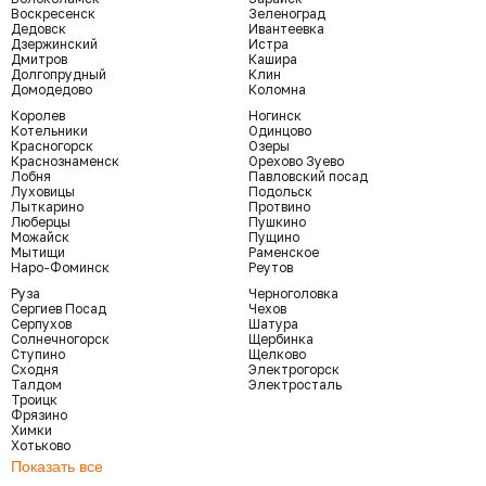
Воскресенск
Зеленоград
Дедовск
Ивантеевка
Дзержинский
Истра
Дмитров
Кашира
Долгопрудный
Клин
Домодедово
Коломна
Королев
Ногинск
Котельники
Одинцово
Красногорск
Озеры
Краснознаменск
Орехово Зуево
Лобня
Павловский посад
Луховицы
Подольск
Лыткарино
Протвино
Люберцы
Пушкино
Можайск
Пущино
Мытищи
Раменское
Наро-Фоминск
Реутов
Руза
Черноголовка
Сергиев Посад
Чехов
Серпухов
Шатура
Солнечногорск
Щербинка
Ступино
Щелково
Сходня
Электрогорск
Талдом
Электросталь
Троицк
Фрязино
Химки
Хотьково
Показать все