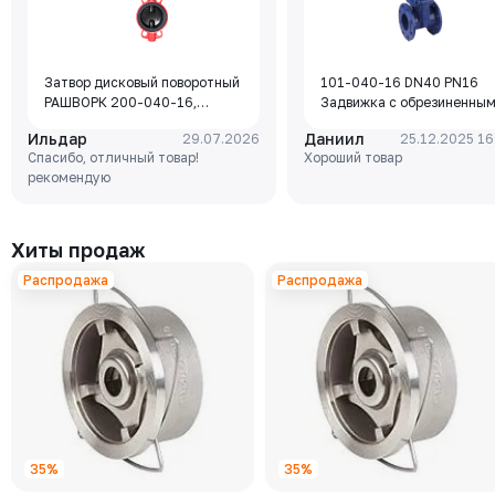
Затвор дисковый поворотный
101-040-16 DN40 PN16
РАШВОРК 200-040-16,
Задвижка с обрезиненны
DN040, PN16, корпус - GJL-
клином Rushwork, корпус-
Ильдар
Даниил
29.07.2026
25.12.2025 16
250 (GG25), диск - GJS-400-
чугун, клин-EPDM,
Спасибо, отличный товар!
Хороший товар
15 (GGG40), уплотнение -
Tmax=110°C Ф/Ф
рекомендую
EPDM, М/Ф, рукоятка
Хиты продаж
Распродажа
Распродажа
35%
35%