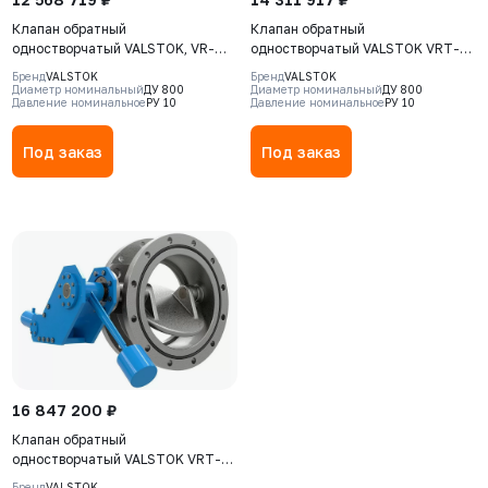
Клапан обратный
Клапан обратный
одностворчатый VALSTOK, VR-
одностворчатый VALSTOK VRT-
221-02-0800-PN10-CW-M,
221-02-0800-PN10-CW-M,
Бренд
VALSTOK
Бренд
VALSTOK
DN0800 PN10, корпус - CF8M,
DN0800 PN10, корпус - CF8M,
Диаметр номинальный
ДУ 800
Диаметр номинальный
ДУ 800
Давление номинальное
РУ 10
Давление номинальное
РУ 10
диск - CF8M, уплотнение - Metal,
диск - CF8M, уплотнение - Metal,
М/Ф, противовес
Ф/Ф, противовес
Под заказ
Под заказ
16 847 200 ₽
Клапан обратный
одностворчатый VALSTOK VRT-
221-02-0800-PN10-CW-HSA-M,
Бренд
VALSTOK