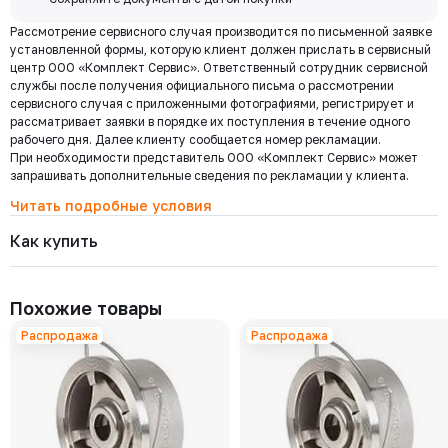
доставка по
Мы используем ЭДО Контур.Диадок.
Москве и
Рассмотрение сервисного случая производится по письменной заявке
Обмен документами через Диадок это обмен и подписание
области при
установленной формы, которую клиент должен прислать в сервисный
любых документов без дублирования на бумаге. Приглашаем Вас
центр ООО «Комплект Сервис». Ответственный сотрудник сервисной
приступить к работе по обмену документами в электронном
заказе от 30
службы после получения официального письма о рассмотрении
виде.
000 ₽
сервисного случая с приложенными фотографиями, регистрирует и
Подробнее
рассматривает заявки в порядке их поступления в течение одного
рабочего дня. Далее клиенту сообщается номер рекламации.
При необходимости представитель ООО «Комплект Сервис» может
Региональная доставка
запрашивать дополнительные сведения по рекламации у клиента.
Мы стремимся сократить издержки по доставке заказов для наших
клиентов!
Читать подробные условия
Поэтому предлагаем бесплатно доставить Ваш товар до ТК в г.
Как купить
Москве. Условия доставки до терминалов ТК в других городах
уточняйте у менеджера.
Стоимость доставки зависит от тарифов транспортной компании, веса,
габаритов и конечного пункта назначения. Услуги по доставке от
Похожие товары
терминала ТК оплачиваются отдельно.
Распродажа
Распродажа
Самовывоз
Осуществляется с
8:00 до 17:30 после полной оплаты заказа и по
Выберите товары и добавьте
Заполните данные, выберите
предварительной договоренности с менеджером. Важно: Ваш
их в корзину
доставку
представитель должен иметь надлежаще заполненную доверенность
или печать организации при получении груза.
Адрес склада