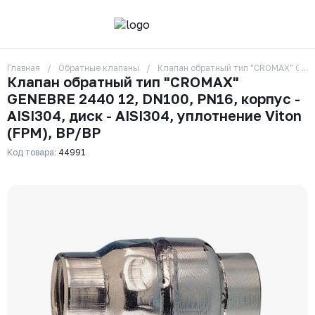
Главная
Обратные клапаны
Клапан обратный тип "CROMAX" GENEBR
О компании
Клапан обратный тип "CROMAX"
Контакты
GENEBRE 2440 12, DN100, PN16, корпус -
Бренды
Отзывы
AISI304, диск - AISI304, уплотнение Viton
Сотрудники
(FPM), ВР/ВР
Вакансии
Код товара:
44991
Доставка
Оплата
Вопрос-ответ
Гарантии
Новости
Реквизиты
+7 (495) 215-24-81
zakaz325@ks-rus.com
Заказать звонок
Email для связи
Одинцово, Внуковская 9, пав. 31
Пункт выдачи заказов