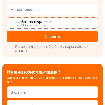
Номер телефона
Наталья Гомонова
Специалист отдела снабжения
Файлы спецификации
до 10 Мб (doc, xis, rtf., pdf.)
Бондарюк Евгения
Отправить
Специалист отдела продаж
Я даю согласие на
обработку персональных
данных
Нужна консультация?
Оставьте свои данные и мы свяжемся с вами в течение рабочего
дня
Ваше имя