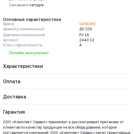
Самовывоз
сегодня
Основные характеристики
Бренд
GENEBRE
Диаметр номинальный
ДУ 100
Давление номинальное
РУ 16
Артикул
2440 12
Класс герметичности
A
Онлайн консультант
Характеристики
Оплата
Бренд
GENEBRE
Диаметр номинальный
ДУ 100
Давление номинальное
РУ 16
Доставка
Артикул
2440 12
Важно: Отгрузка товара производится после 100%
Класс герметичности
A
оплаты и зачисления средств на расчетный счет
Марка материала корпуса
Нерж. сталь AISI304
Гарантия
ООО «Комплект Сервис».
Марка материала уплотнения
Viton
запирающего элемента
Страна
Испания
ООО «Комплект Сервис» принимает и рассматривает претензии от
Холодное водоснабжение (ХВС); Охлаждение и
Сфера
клиентов по качеству продукции на все оборудование, которое
климатизация; Общепромышленное применение; Горячее
применения
поставляется компанией. ООО «Комплект Сервис» несет гарантийные
водоснабжение (ГВС); Водоотведение и канализация