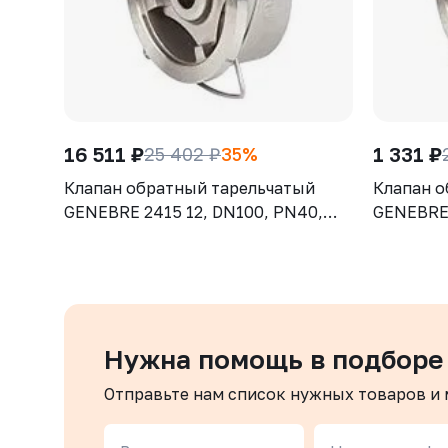
16 511 ₽
1 331 ₽
25 402 ₽
35%
Клапан обратный тарельчатый
Клапан о
GENEBRE 2415 12, DN100, PN40,
GENEBRE 
корпус - CF8M (AISI316), диск -
корпус - 
CF8М (AISI316), М/Ф
CF8М (AI
Нужна помощь в подборе
Отправьте нам список нужных товаров и