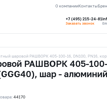
О компании
Контакты
Бре
+7 (495) 215-24-81
in
Заказать звонок
Em
тный шаровой РАШВОРК 405-100-16, DN100, PN16, корп
ровой РАШВОРК 405-100-
(GGG40), шар - алюминий
овара:
44170