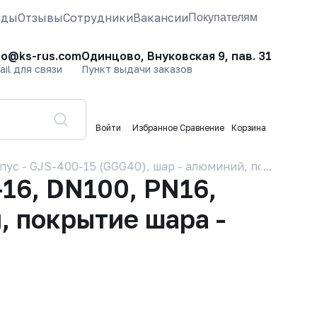
нды
Отзывы
Сотрудники
Вакансии
Покупателям
fo@ks-rus.com
Одинцово, Внуковская 9, пав. 31
ail для связи
Пункт выдачи заказов
Войти
Избранное
Сравнение
Корзина
ус - GJS-400-15 (GGG40), шар - алюминий, покрытие ш
16, DN100, PN16,
, покрытие шара -