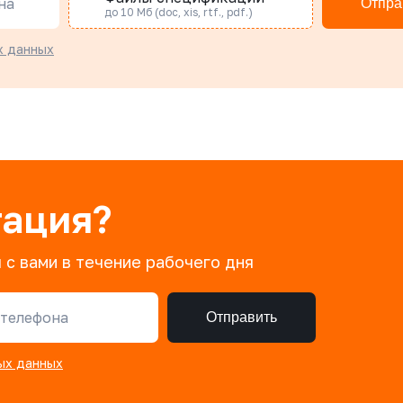
на
Отпра
до 10 Мб (doc, xis, rtf., pdf.)
х данных
тация?
 с вами в течение рабочего дня
телефона
Отправить
ых данных