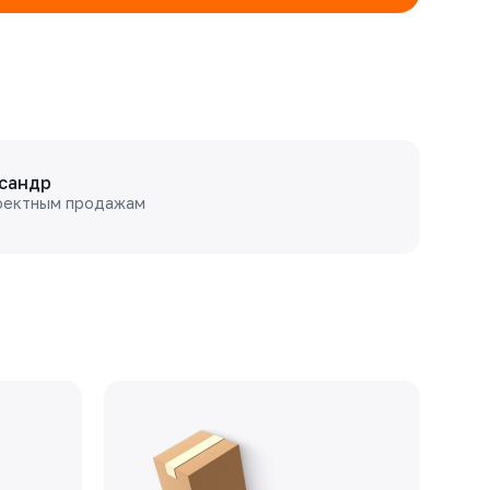
сандр
оектным продажам