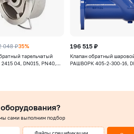
196 515 ₽
2 048 ₽
35%
братный тарельчатый
Клапан обратный шарово
2415 04, DN015, PN40,
РАШВОРК 405-2-300-16, D
CF8M (AISI316), диск -
PN16, корпус - GJS-500-7 
SI316), М/Ф
шар – угл.сталь, покрытие
NBR, Ф/Ф
 оборудования?
 мы сами выполним подбор
Файлы спецификации