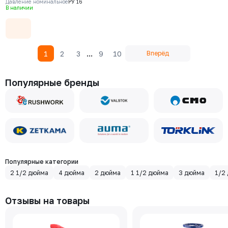
Давление номинальное
РУ 16
уплотнение - EPDM, М/Ф
В наличии
...
1
2
3
9
10
Вперёд
Популярные бренды
Популярные категории
2 1/2 дюйма
4 дюйма
2 дюйма
1 1/2 дюйма
3 дюйма
1/2
Отзывы на товары