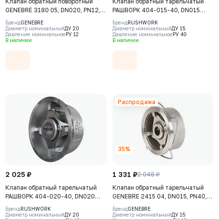
Клапан обратный поворотный
Клапан обратный тарельчатый
GENEBRE 3180 05, DN020, PN12,
РАШВОРК 404-015-40, DN015
корпус - латунь (CW617N),
PN40, корпус - CF8M, диск -
Бренд
GENEBRE
Бренд
RUSHWORK
клапан – латунь (CW617N) + NBR,
CF8M, уплотнение - CF8M, М/Ф
Диаметр номинальный
ДУ 20
Диаметр номинальный
ДУ 15
Давление номинальное
РУ 12
Давление номинальное
РУ 40
ВР/ВР
В наличии
В наличии
Распродажа
35%
2 025 ₽
1 331 ₽
2 048 ₽
Клапан обратный тарельчатый
Клапан обратный тарельчатый
РАШВОРК 404-020-40, DN020
GENEBRE 2415 04, DN015, PN40,
PN40, корпус - CF8M, диск -
корпус - CF8M (AISI316), диск -
Бренд
RUSHWORK
Бренд
GENEBRE
CF8M, уплотнение - CF8M, М/Ф
CF8М (AISI316), М/Ф
Диаметр номинальный
ДУ 20
Диаметр номинальный
ДУ 15