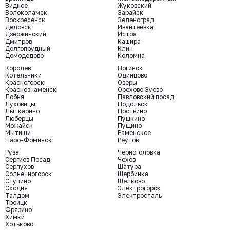
Видное
Жуковский
Волоколамск
Зарайск
Воскресенск
Зеленоград
Дедовск
Ивантеевка
Дзержинский
Истра
Дмитров
Кашира
Долгопрудный
Клин
Домодедово
Коломна
Королев
Ногинск
Котельники
Одинцово
Красногорск
Озеры
Краснознаменск
Орехово Зуево
Лобня
Павловский посад
Луховицы
Подольск
Лыткарино
Протвино
Люберцы
Пушкино
Можайск
Пущино
Мытищи
Раменское
Наро-Фоминск
Реутов
Руза
Черноголовка
Сергиев Посад
Чехов
Серпухов
Шатура
Солнечногорск
Щербинка
Ступино
Щелково
Сходня
Электрогорск
Талдом
Электросталь
Троицк
Фрязино
Химки
Хотьково