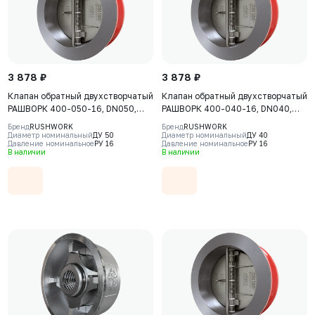
3 878 ₽
3 878 ₽
Клапан обратный двухстворчатый
Клапан обратный двухстворчатый
РАШВОРК 400-050-16, DN050,
РАШВОРК 400-040-16, DN040,
PN16, корпус - GJL-250 (GG25),
PN16, корпус - GJL-250 (GG25),
Бренд
RUSHWORK
Бренд
RUSHWORK
пластины - AISI316 (CF8M),
пластины - AISI316 (CF8M),
Диаметр номинальный
ДУ 50
Диаметр номинальный
ДУ 40
Давление номинальное
РУ 16
Давление номинальное
РУ 16
уплотнение - EPDM, М/Ф
уплотнение - EPDM, М/Ф
В наличии
В наличии