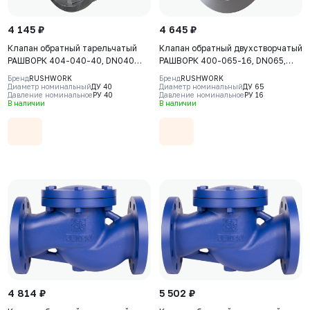
4 145 ₽
4 645 ₽
Клапан обратный тарельчатый
Клапан обратный двухстворчатый
РАШВОРК 404-040-40, DN040
РАШВОРК 400-065-16, DN065,
PN40, PN40, корпус - CF8M, диск -
PN16, корпус - GJL-250 (GG25),
Бренд
RUSHWORK
Бренд
RUSHWORK
CF8M, уплотнение - CF8M, М/Ф
пластины - AISI316 (CF8M),
Диаметр номинальный
ДУ 40
Диаметр номинальный
ДУ 65
Давление номинальное
РУ 40
Давление номинальное
РУ 16
уплотнение - EPDM, М/Ф
В наличии
В наличии
4 814 ₽
5 502 ₽