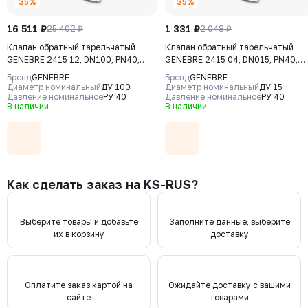
35%
35%
16 511 ₽
1 331 ₽
25 402 ₽
2 048 ₽
Клапан обратный тарельчатый
Клапан обратный тарельчатый
GENEBRE 2415 12, DN100, PN40,
GENEBRE 2415 04, DN015, PN40,
корпус - CF8M (AISI316), диск -
корпус - CF8M (AISI316), диск -
Бренд
GENEBRE
Бренд
GENEBRE
CF8М (AISI316), М/Ф
CF8М (AISI316), М/Ф
Диаметр номинальный
ДУ 100
Диаметр номинальный
ДУ 15
Давление номинальное
РУ 40
Давление номинальное
РУ 40
В наличии
В наличии
Как сделать заказ на KS-RUS?
Выберите товары и добавьте
Заполните данные, выберите
их в корзину
доставку
Оплатите заказ картой на
Ожидайте доставку с вашими
сайте
товарами