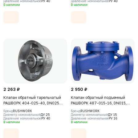
Давление номинальное
РУ 40
Давление номинальное
РУ 40
В наличии
В наличии
2 263 ₽
2 950 ₽
Клапан обратный тарельчатый
Клапан обратный подъемный
РАШВОРК 404-025-40, DN025
РАШВОРК 487-015-16, DN015,
PN40, PN40, корпус - CF8M, диск -
PN16, корпус - GJL-250 (GG25),
Бренд
RUSHWORK
Бренд
RUSHWORK
CF8M, уплотнение - CF8M, М/Ф
диск - угл. сталь AISI420, седло -
Диаметр номинальный
ДУ 25
Диаметр номинальный
ДУ 15
Давление номинальное
РУ 40
Давление номинальное
РУ 16
угл. сталь AISI420, Ф/Ф
В наличии
В наличии