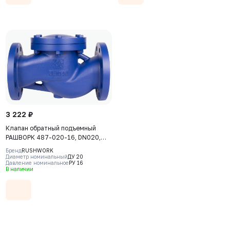
3 222 ₽
Клапан обратный подъемный
РАШВОРК 487-020-16, DN020,
PN16, корпус - GJL-250 (GG25),
Бренд
RUSHWORK
диск - угл. сталь AISI420, седло -
Диаметр номинальный
ДУ 20
Давление номинальное
РУ 16
угл. сталь AISI420, Ф/Ф
В наличии