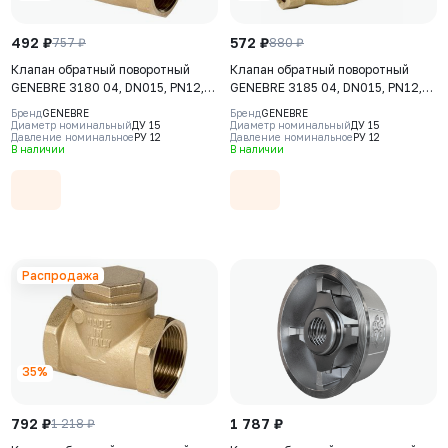
492 ₽
572 ₽
757 ₽
880 ₽
Клапан обратный поворотный
Клапан обратный поворотный
GENEBRE 3180 04, DN015, PN12,
GENEBRE 3185 04, DN015, PN12,
корпус - латунь (CW617N),
корпус - латунь (CW617N),
Бренд
GENEBRE
Бренд
GENEBRE
клапан – латунь (CW617N) + NBR,
клапан – латунь (CW617N), ВР/ВР,
Диаметр номинальный
ДУ 15
Диаметр номинальный
ДУ 15
Давление номинальное
РУ 12
Давление номинальное
РУ 12
ВР/ВР
резьба BSPP
В наличии
В наличии
Распродажа
35%
792 ₽
1 787 ₽
1 218 ₽