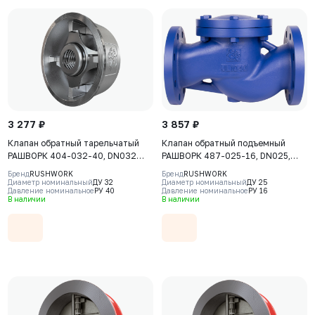
3 277 ₽
3 857 ₽
Клапан обратный тарельчатый
Клапан обратный подъемный
РАШВОРК 404-032-40, DN032
РАШВОРК 487-025-16, DN025,
PN40, PN40, корпус - CF8M, диск -
PN16, корпус - GJL-250 (GG25),
Бренд
RUSHWORK
Бренд
RUSHWORK
CF8M, уплотнение - CF8M, М/Ф
диск - угл. сталь AISI420, седло -
Диаметр номинальный
ДУ 32
Диаметр номинальный
ДУ 25
Давление номинальное
РУ 40
Давление номинальное
РУ 16
угл. сталь AISI420, Ф/Ф
В наличии
В наличии