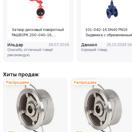
Затвор дисковый поворотный
101-040-16 DN40 PN16
РАШВОРК 200-040-16,
Задвижка с обрезиненны
DN040, PN16, корпус - GJL-
клином Rushwork, корпус-
Ильдар
Даниил
29.07.2026
25.12.2025 16
250 (GG25), диск - GJS-400-
чугун, клин-EPDM,
Спасибо, отличный товар!
Хороший товар
15 (GGG40), уплотнение -
Tmax=110°C Ф/Ф
рекомендую
EPDM, М/Ф, рукоятка
Хиты продаж
Распродажа
Распродажа