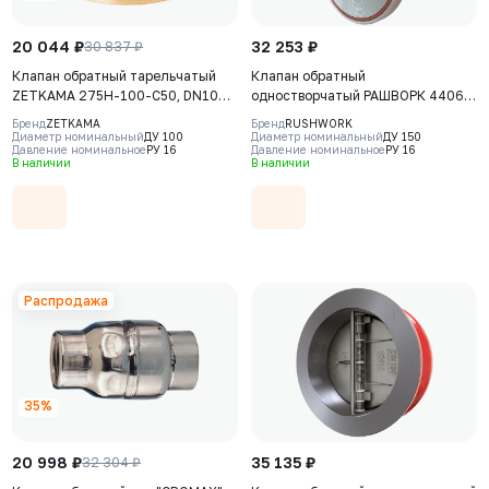
20 044 ₽
32 253 ₽
30 837 ₽
Клапан обратный тарельчатый
Клапан обратный
ZETKAMA 275H-100-C50, DN100,
одностворчатый РАШВОРК 4406,
PN16, корпус - латунь CW612N,
DN150, PN16, корпус - CF8M, диск
Бренд
ZETKAMA
Бренд
RUSHWORK
диск - нерж. сталь AISI316Ti,
- CF8М, уплотнение - Viton (FKM),
Диаметр номинальный
ДУ 100
Диаметр номинальный
ДУ 150
Давление номинальное
РУ 16
Давление номинальное
РУ 16
уплотнение - латунь CW612N, М/
М/Ф
В наличии
В наличии
Ф
Распродажа
35%
20 998 ₽
35 135 ₽
32 304 ₽