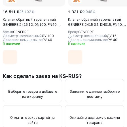
35%
35%
16 511 ₽
1 331 ₽
25 402 ₽
2 048 ₽
Клапан обратный тарельчатый
Клапан обратный тарельчатый
GENEBRE 2415 12, DN100, PN40,
GENEBRE 2415 04, DN015, PN40,
корпус - CF8M (AISI316), диск -
корпус - CF8M (AISI316), диск -
Бренд
GENEBRE
Бренд
GENEBRE
CF8М (AISI316), М/Ф
CF8М (AISI316), М/Ф
Диаметр номинальный
ДУ 100
Диаметр номинальный
ДУ 15
Давление номинальное
РУ 40
Давление номинальное
РУ 40
В наличии
В наличии
Как сделать заказ на KS-RUS?
Выберите товары и добавьте
Заполните данные, выберите
их в корзину
доставку
Оплатите заказ картой на
Ожидайте доставку с вашими
сайте
товарами