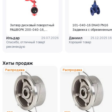
Затвор дисковый поворотный
101-040-16 DN40 PN16
РАШВОРК 200-040-16,
Задвижка с обрезиненны
DN040, PN16, корпус - GJL-
клином Rushwork, корпус-
Ильдар
Даниил
29.07.2026
25.12.2025 16
250 (GG25), диск - GJS-400-
чугун, клин-EPDM,
Спасибо, отличный товар!
Хороший товар
15 (GGG40), уплотнение -
Tmax=110°C Ф/Ф
рекомендую
EPDM, М/Ф, рукоятка
Хиты продаж
Распродажа
Распродажа