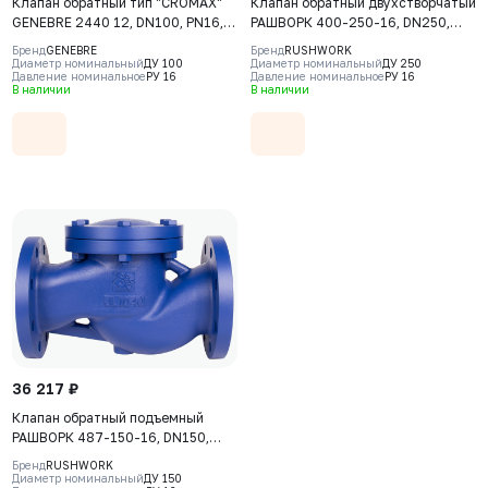
Клапан обратный тип "CROMAX"
Клапан обратный двухстворчатый
GENEBRE 2440 12, DN100, PN16,
РАШВОРК 400-250-16, DN250,
корпус - AISI304, диск - AISI304,
PN16, корпус - GJL-250 (GG25),
Бренд
GENEBRE
Бренд
RUSHWORK
уплотнение Viton (FPM), ВР/ВР
пластины - AISI316 (CF8M),
Диаметр номинальный
ДУ 100
Диаметр номинальный
ДУ 250
Давление номинальное
РУ 16
Давление номинальное
РУ 16
уплотнение - EPDM, М/Ф
В наличии
В наличии
36 217 ₽
Клапан обратный подъемный
РАШВОРК 487-150-16, DN150,
PN16, корпус - GJL-250 (GG25),
Бренд
RUSHWORK
диск - угл. сталь AISI420, седло -
Диаметр номинальный
ДУ 150