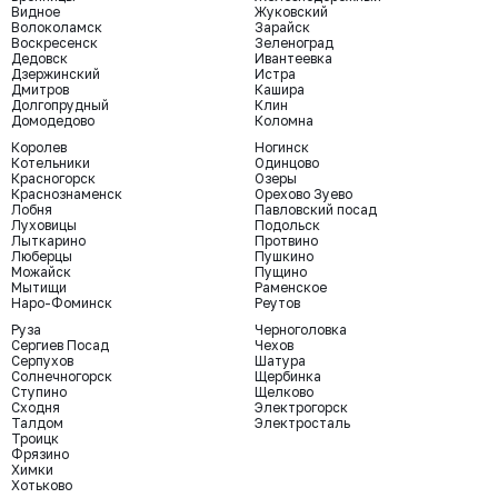
Видное
Жуковский
Волоколамск
Зарайск
Воскресенск
Зеленоград
Дедовск
Ивантеевка
Дзержинский
Истра
Дмитров
Кашира
Долгопрудный
Клин
Домодедово
Коломна
Королев
Ногинск
Котельники
Одинцово
Красногорск
Озеры
Краснознаменск
Орехово Зуево
Лобня
Павловский посад
Луховицы
Подольск
Лыткарино
Протвино
Люберцы
Пушкино
Можайск
Пущино
Мытищи
Раменское
Наро-Фоминск
Реутов
Руза
Черноголовка
Сергиев Посад
Чехов
Серпухов
Шатура
Солнечногорск
Щербинка
Ступино
Щелково
Сходня
Электрогорск
Талдом
Электросталь
Троицк
Фрязино
Химки
Хотьково