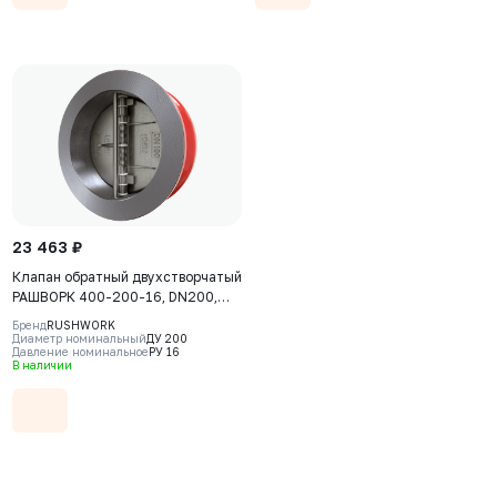
23 463 ₽
Клапан обратный двухстворчатый
РАШВОРК 400-200-16, DN200,
PN16, корпус - GJL-250 (GG25),
Бренд
RUSHWORK
пластины - AISI316 (CF8M),
Диаметр номинальный
ДУ 200
Давление номинальное
РУ 16
уплотнение - EPDM, М/Ф
В наличии