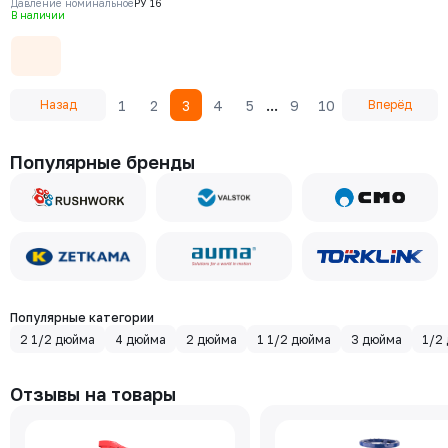
Давление номинальное
РУ 16
угл. сталь AISI420, Ф/Ф
В наличии
...
1
2
3
4
5
9
10
Назад
Вперёд
Популярные бренды
Популярные категории
2 1/2 дюйма
4 дюйма
2 дюйма
1 1/2 дюйма
3 дюйма
1/2
Отзывы на товары