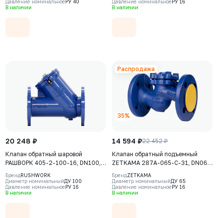
Давление номинальное
РУ 40
Давление номинальное
РУ 16
угл. сталь AISI420, Ф/Ф
В наличии
В наличии
Распродажа
35%
20 248 ₽
14 594 ₽
22 452 ₽
Клапан обратный шаровой
Клапан обратный подъемный
РАШВОРК 405-2-100-16, DN100,
ZETKAMA 287A-065-C-31, DN065,
PN16, корпус - GJS-500-7
PN16, корпус - чугун GJL-250
Бренд
RUSHWORK
Бренд
ZETKAMA
(GGG50), шар – угл.сталь,
(GG25), Ф/Ф
Диаметр номинальный
ДУ 100
Диаметр номинальный
ДУ 65
Давление номинальное
РУ 16
Давление номинальное
РУ 16
покрытие шара - NBR, Ф/Ф
В наличии
В наличии