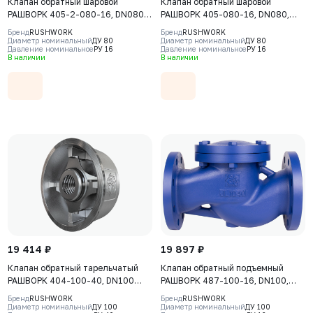
Клапан обратный шаровой
Клапан обратный шаровой
РАШВОРК 405-2-080-16, DN080,
РАШВОРК 405-080-16, DN080,
PN16, корпус - GJS-500-7
PN16, корпус - GJS-400-15
Бренд
RUSHWORK
Бренд
RUSHWORK
(GGG50), шар – угл.сталь,
(GGG40), шар - алюминий,
Диаметр номинальный
ДУ 80
Диаметр номинальный
ДУ 80
Давление номинальное
РУ 16
Давление номинальное
РУ 16
покрытие шара - NBR, Ф/Ф
покрытие шара - NBR, Ф/Ф
В наличии
В наличии
19 414 ₽
19 897 ₽
Клапан обратный тарельчатый
Клапан обратный подъемный
РАШВОРК 404-100-40, DN100
РАШВОРК 487-100-16, DN100,
PN40, корпус - CF8M, диск -
PN16, корпус - GJL-250 (GG25),
Бренд
RUSHWORK
Бренд
RUSHWORK
CF8M, уплотнение - CF8M, М/Ф
диск - угл. сталь AISI420, седло -
Диаметр номинальный
ДУ 100
Диаметр номинальный
ДУ 100