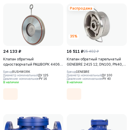
Распродажа
35%
24 133 ₽
16 511 ₽
25 402 ₽
Клапан обратный
Клапан обратный тарельчатый
одностворчатый РАШВОРК 4406,
GENEBRE 2415 12, DN100, PN40,
DN125, PN16, корпус - CF8M, диск
корпус - CF8M (AISI316), диск -
Бренд
RUSHWORK
Бренд
GENEBRE
- CF8М, уплотнение - Viton (FKM),
CF8М (AISI316), М/Ф
Диаметр номинальный
ДУ 125
Диаметр номинальный
ДУ 100
Давление номинальное
РУ 16
Давление номинальное
РУ 40
М/Ф
В наличии
В наличии