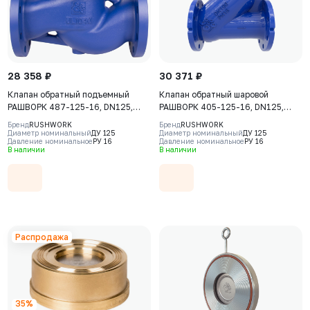
28 358 ₽
30 371 ₽
Клапан обратный подъемный
Клапан обратный шаровой
РАШВОРК 487-125-16, DN125,
РАШВОРК 405-125-16, DN125,
PN16, корпус - GJL-250 (GG25),
PN16, корпус - GJS-400-15
Бренд
RUSHWORK
Бренд
RUSHWORK
диск - угл. сталь AISI420, седло -
(GGG40), шар - алюминий,
Диаметр номинальный
ДУ 125
Диаметр номинальный
ДУ 125
Давление номинальное
РУ 16
Давление номинальное
РУ 16
угл. сталь AISI420, Ф/Ф
покрытие шара - NBR, Ф/Ф
В наличии
В наличии
Распродажа
35%