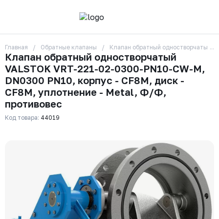
Главная
Обратные клапаны
Клапан обратный одностворчатый VA
О компании
Клапан обратный одностворчатый
Контакты
VALSTOK VRT-221-02-0300-PN10-CW-M,
Бренды
Отзывы
DN0300 PN10, корпус - CF8M, диск -
Сотрудники
CF8M, уплотнение - Metal, Ф/Ф,
Вакансии
противовес
Доставка
Оплата
Код товара:
44019
Вопрос-ответ
Гарантии
Новости
Реквизиты
+7 (495) 215-24-81
zakaz325@ks-rus.com
Заказать звонок
Email для связи
Одинцово, Внуковская 9, пав. 31
Пункт выдачи заказов