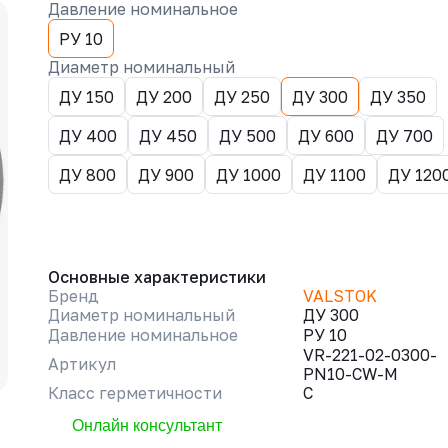
Давление номинальное
РУ 10
Диаметр номинальный
ДУ 150
ДУ 200
ДУ 250
ДУ 300
ДУ 350
ДУ 400
ДУ 450
ДУ 500
ДУ 600
ДУ 700
ДУ 800
ДУ 900
ДУ 1000
ДУ 1100
ДУ 120
Основные характеристики
Бренд
VALSTOK
Диаметр номинальный
ДУ 300
Давление номинальное
РУ 10
VR-221-02-0300-
Артикул
PN10-CW-M
Класс герметичности
C
Онлайн консультант