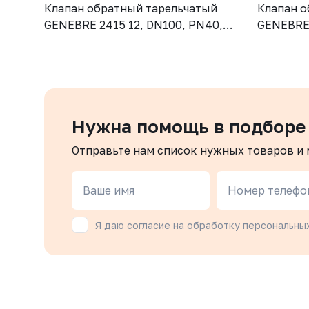
Клапан обратный тарельчатый
Клапан о
GENEBRE 2415 12, DN100, PN40,
GENEBRE 
корпус - CF8M (AISI316), диск -
корпус - 
CF8М (AISI316), М/Ф
CF8М (AI
Нужна помощь в подборе
Отправьте нам список нужных товаров и
Ваше имя
Номер телефо
Я даю согласие на
обработку персональны