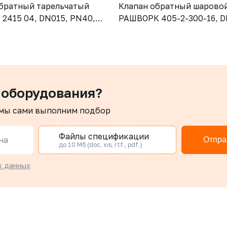
братный тарельчатый
Клапан обратный шарово
2415 04, DN015, PN40,
РАШВОРК 405-2-300-16, D
CF8M (AISI316), диск -
PN16, корпус - GJS-500-7 
SI316), М/Ф
шар – угл.сталь, покрытие
NBR, Ф/Ф
 оборудования?
 мы сами выполним подбор
Файлы спецификации
на
Отпра
до 10 Мб (doc, xis, rtf., pdf.)
х данных