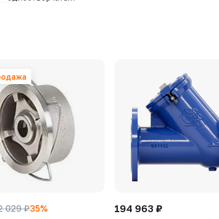
родажа
194 963 ₽
2 029 ₽
35%