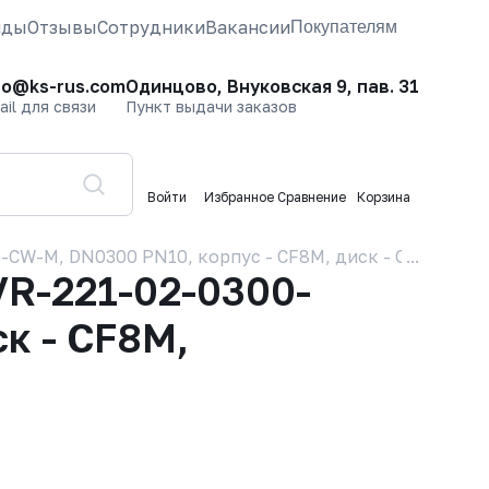
нды
Отзывы
Сотрудники
Вакансии
Покупателям
fo@ks-rus.com
Одинцово, Внуковская 9, пав. 31
ail для связи
Пункт выдачи заказов
Войти
Избранное
Сравнение
Корзина
W-M, DN0300 PN10, корпус - CF8M, диск - CF8M, упло
VR-221-02-0300-
к - CF8M,