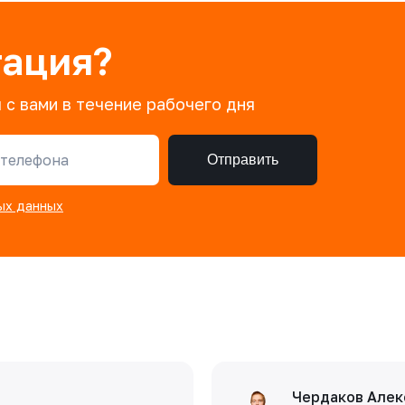
тация?
 с вами в течение рабочего дня
телефона
Отправить
ых данных
Чердаков Алек