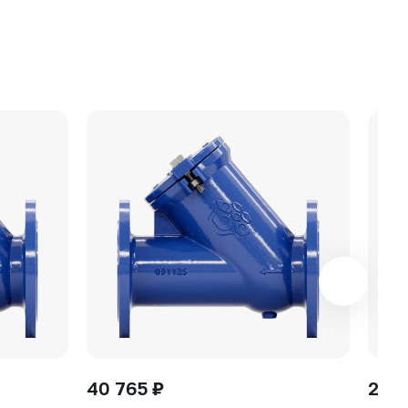
40 765 ₽
20 0