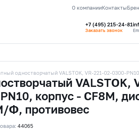
О компании
Контакты
Бре
+7 (495) 215-24-81
in
Заказать звонок
Em
тный одностворчатый VALSTOK, VR-221-02-0300-PN10-C
ностворчатый VALSTOK, 
N10, корпус - CF8M, дис
М/Ф, противовес
овара:
44065