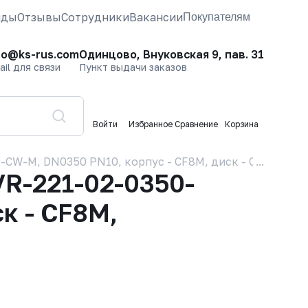
нды
Отзывы
Сотрудники
Вакансии
Покупателям
fo@ks-rus.com
Одинцово, Внуковская 9, пав. 31
ail для связи
Пункт выдачи заказов
Войти
Избранное
Сравнение
Корзина
W-M, DN0350 PN10, корпус - CF8M, диск - CF8M, упло
R-221-02-0350-
к - CF8M,