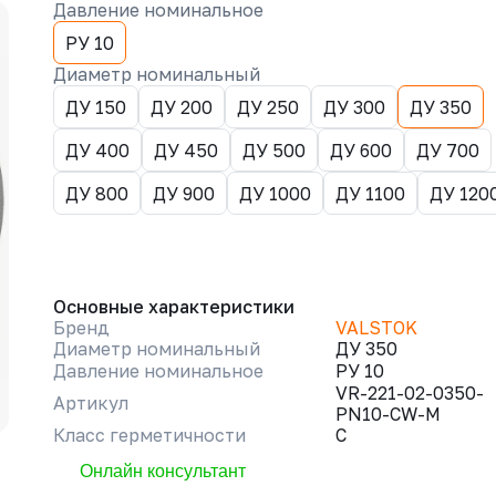
Давление номинальное
РУ 10
Диаметр номинальный
ДУ 150
ДУ 200
ДУ 250
ДУ 300
ДУ 350
ДУ 400
ДУ 450
ДУ 500
ДУ 600
ДУ 700
ДУ 800
ДУ 900
ДУ 1000
ДУ 1100
ДУ 120
Основные характеристики
Бренд
VALSTOK
Диаметр номинальный
ДУ 350
Давление номинальное
РУ 10
VR-221-02-0350-
Артикул
PN10-CW-M
Класс герметичности
C
Онлайн консультант