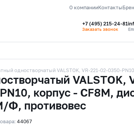
О компании
Контакты
Бре
+7 (495) 215-24-81
in
Заказать звонок
Em
тный одностворчатый VALSTOK, VR-221-02-0350-PN10-C
ностворчатый VALSTOK, V
N10, корпус - CF8M, дис
М/Ф, противовес
овара:
44067