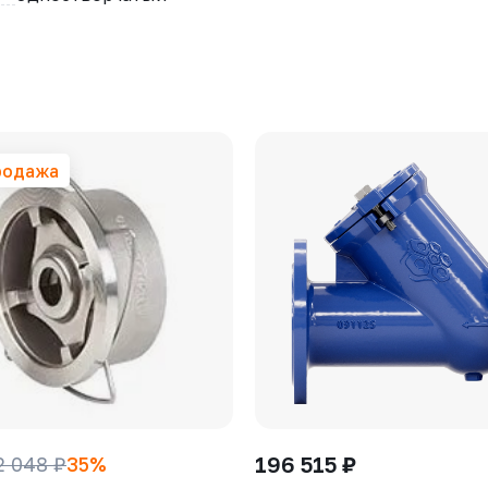
родажа
196 515 ₽
2 048 ₽
35%