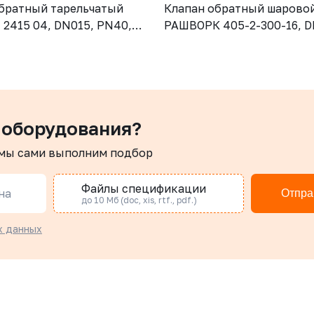
братный тарельчатый
Клапан обратный шарово
2415 04, DN015, PN40,
РАШВОРК 405-2-300-16, D
CF8M (AISI316), диск -
PN16, корпус - GJS-500-7 
SI316), М/Ф
шар – угл.сталь, покрытие
NBR, Ф/Ф
 оборудования?
 мы сами выполним подбор
Файлы спецификации
на
Отпра
до 10 Мб (doc, xis, rtf., pdf.)
х данных