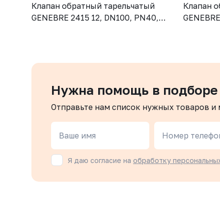
Клапан обратный тарельчатый
Клапан о
GENEBRE 2415 12, DN100, PN40,
GENEBRE 
корпус - CF8M (AISI316), диск -
корпус - 
CF8М (AISI316), М/Ф
CF8М (AI
Нужна помощь в подборе
Отправьте нам список нужных товаров и
Ваше имя
Номер телефо
Я даю согласие на
обработку персональны