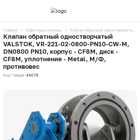
Главная
Обратные клапаны
Клапан обратный одностворчатый VA
О компании
Клапан обратный одностворчатый
Контакты
VALSTOK, VR-221-02-0800-PN10-CW-M,
Бренды
Отзывы
DN0800 PN10, корпус - CF8M, диск -
Сотрудники
CF8M, уплотнение - Metal, М/Ф,
Вакансии
противовес
Доставка
Оплата
Код товара:
44079
Вопрос-ответ
Гарантии
Новости
Реквизиты
+7 (495) 215-24-81
zakaz325@ks-rus.com
Заказать звонок
Email для связи
Одинцово, Внуковская 9, пав. 31
Пункт выдачи заказов