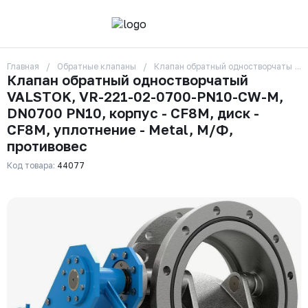
Главная
Обратные клапаны
Клапан обратный одностворчатый VA
О компании
Клапан обратный одностворчатый
Контакты
VALSTOK, VR-221-02-0700-PN10-CW-M,
Бренды
Отзывы
DN0700 PN10, корпус - CF8M, диск -
Сотрудники
CF8M, уплотнение - Metal, М/Ф,
Вакансии
противовес
Доставка
Оплата
Код товара:
44077
Вопрос-ответ
Гарантии
Новости
Реквизиты
+7 (495) 215-24-81
zakaz325@ks-rus.com
Заказать звонок
Email для связи
Одинцово, Внуковская 9, пав. 31
Пункт выдачи заказов