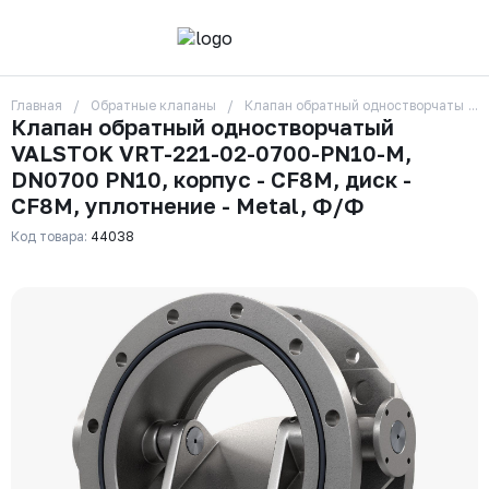
Главная
Обратные клапаны
Клапан обратный одностворчатый VA
О компании
Клапан обратный одностворчатый
Контакты
VALSTOK VRT-221-02-0700-PN10-M,
Бренды
Отзывы
DN0700 PN10, корпус - CF8M, диск -
Сотрудники
CF8M, уплотнение - Metal, Ф/Ф
Вакансии
Код товара:
44038
Доставка
Оплата
Вопрос-ответ
Гарантии
Новости
Реквизиты
+7 (495) 215-24-81
zakaz325@ks-rus.com
Заказать звонок
Email для связи
Одинцово, Внуковская 9, пав. 31
Пункт выдачи заказов