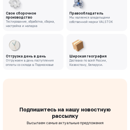
Цена с НДС
Под заказ
147 457 ₽
Свое сборочное
Правообладатель
производство
Мы являемся владельцами
Тестирование, обработка, сборка,
собственной марки VALSTOK
VRT-221-02-0050-PN10-M
настройка и наладка
Давление номинальное
Диаметр номинальный
Наличие
РУ 10
ДУ 50
Нет
Цена с НДС
Под заказ
111 905 ₽
Отгрузка день в день
Широкая география
Отгружаем в день поступления
Доставка по всей России,
оплаты со склада в Подмосковье
Казахстану, Беларуси.
Подпишитесь на нашу новостную
рассылку
Высылаем самые актуальные предложения