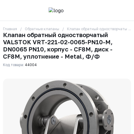
Главная
Обратные клапаны
Клапан обратный одностворчатый VA
О компании
Клапан обратный одностворчатый
Контакты
VALSTOK VRT-221-02-0065-PN10-M,
Бренды
Отзывы
DN0065 PN10, корпус - CF8M, диск -
Сотрудники
CF8M, уплотнение - Metal, Ф/Ф
Вакансии
Код товара:
44004
Доставка
Оплата
Вопрос-ответ
Гарантии
Новости
Реквизиты
+7 (495) 215-24-81
zakaz325@ks-rus.com
Заказать звонок
Email для связи
Одинцово, Внуковская 9, пав. 31
Пункт выдачи заказов