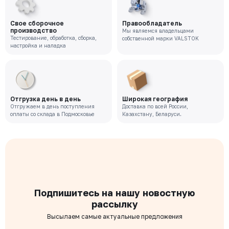
Цена с НДС
Под заказ
182 738 ₽
Свое сборочное
Правообладатель
производство
Мы являемся владельцами
Тестирование, обработка, сборка,
собственной марки VALSTOK
VRT-221-02-0050-PN10-M
настройка и наладка
Давление номинальное
Диаметр номинальный
Наличие
РУ 10
ДУ 50
Нет
Цена с НДС
Под заказ
111 905 ₽
Отгрузка день в день
Широкая география
Отгружаем в день поступления
Доставка по всей России,
оплаты со склада в Подмосковье
Казахстану, Беларуси.
Подпишитесь на нашу новостную
рассылку
Высылаем самые актуальные предложения