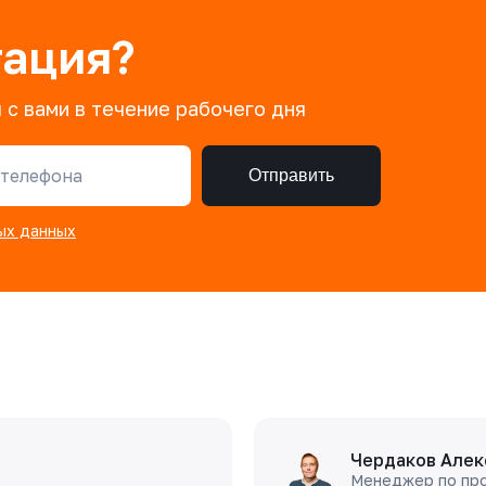
тация?
 с вами в течение рабочего дня
телефона
Отправить
ых данных
Чердаков Алек
Менеджер по пр