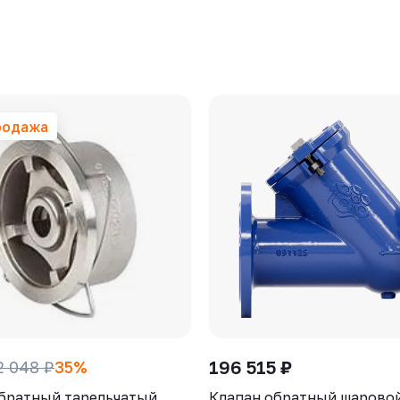
родажа
196 515 ₽
2 048 ₽
35%
братный тарельчатый
Клапан обратный шарово