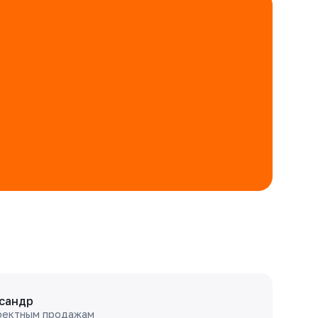
сандр
оектным продажам