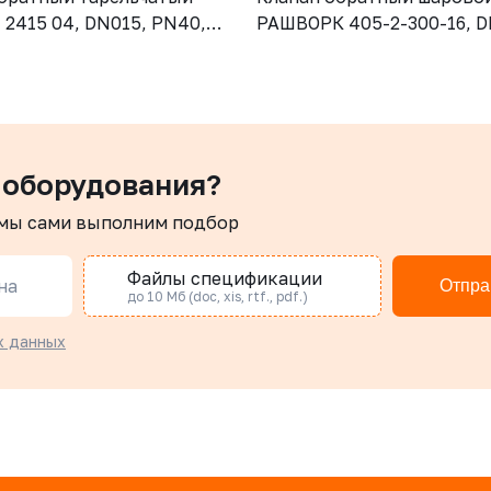
2415 04, DN015, PN40,
РАШВОРК 405-2-300-16, D
CF8M (AISI316), диск -
PN16, корпус - GJS-500-7 
SI316), М/Ф
шар – угл.сталь, покрытие
NBR, Ф/Ф
 оборудования?
 мы сами выполним подбор
Файлы спецификации
на
Отпра
до 10 Мб (doc, xis, rtf., pdf.)
х данных