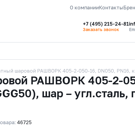
О компании
Контакты
Бре
+7 (495) 215-24-81
in
Заказать звонок
Em
тный шаровой РАШВОРК 405-2-050-16, DN050, PN16, кор
ровой РАШВОРК 405-2-05
GGG50), шар – угл.сталь,
овара:
46725