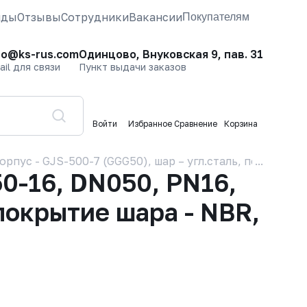
нды
Отзывы
Сотрудники
Вакансии
Покупателям
fo@ks-rus.com
Одинцово, Внуковская 9, пав. 31
ail для связи
Пункт выдачи заказов
Войти
Избранное
Сравнение
Корзина
пус - GJS-500-7 (GGG50), шар – угл.сталь, покрытие 
0-16, DN050, PN16,
 покрытие шара - NBR,