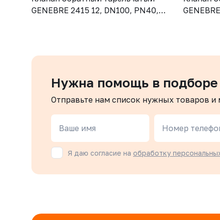
GENEBRE 2415 12, DN100, PN40,
GENEBRE 
корпус - CF8M (AISI316), диск -
корпус - 
CF8М (AISI316), М/Ф
CF8М (AI
Нужна помощь в подборе
Отправьте нам список нужных товаров и
Ваше имя
Номер телефо
Я даю согласие на
обработку персональны