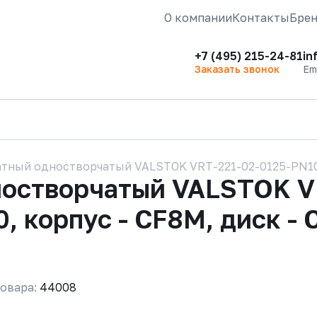
О компании
Контакты
Бре
+7 (495) 215-24-81
in
Заказать звонок
Em
тный одностворчатый VALSTOK VRT-221-02-0125-PN10-M
ностворчатый VALSTOK V
 корпус - CF8M, диск - 
овара:
44008