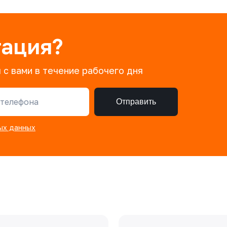
тация?
 с вами в течение рабочего дня
телефона
Отправить
ых данных