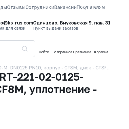
нды
Отзывы
Сотрудники
Вакансии
Покупателям
fo@ks-rus.com
Одинцово, Внуковская 9, пав. 31
ail для связи
Пункт выдачи заказов
Войти
Избранное
Сравнение
Корзина
, DN0125 PN10, корпус - CF8M, диск - CF8M, уплотне
RT-221-02-0125-
CF8M, уплотнение -