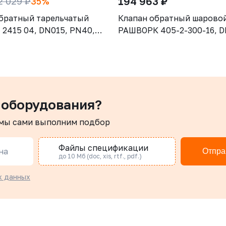
194 963 ₽
2 029 ₽
35%
братный тарельчатый
Клапан обратный шарово
2415 04, DN015, PN40,
РАШВОРК 405-2-300-16, D
CF8M (AISI316), диск -
PN16, корпус - GJS-500-7 
SI316), М/Ф
шар – угл.сталь, покрытие
NBR, Ф/Ф
 оборудования?
 мы сами выполним подбор
Файлы спецификации
на
Отпра
до 10 Мб (doc, xis, rtf., pdf.)
х данных