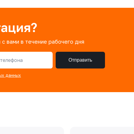
тация?
 с вами в течение рабочего дня
телефона
Отправить
ых данных