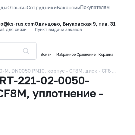
нды
Отзывы
Сотрудники
Вакансии
Покупателям
fo@ks-rus.com
Одинцово, Внуковская 9, пав. 31
ail для связи
Пункт выдачи заказов
Войти
Избранное
Сравнение
Корзина
, DN0050 PN10, корпус - CF8M, диск - CF8M, уплотне
RT-221-02-0050-
CF8M, уплотнение -