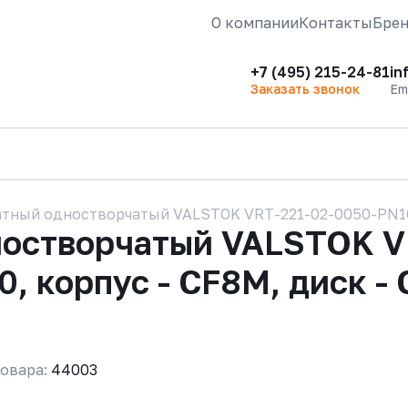
О компании
Контакты
Бре
+7 (495) 215-24-81
in
Заказать звонок
Em
тный одностворчатый VALSTOK VRT-221-02-0050-PN10-M
ностворчатый VALSTOK V
, корпус - CF8M, диск - 
овара:
44003