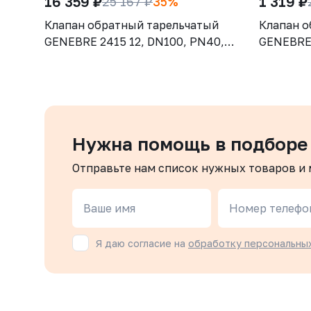
16 359 ₽
1 319 ₽
25 167 ₽
35%
Клапан обратный тарельчатый
Клапан о
GENEBRE 2415 12, DN100, PN40,
GENEBRE 
корпус - CF8M (AISI316), диск -
корпус - 
CF8М (AISI316), М/Ф
CF8М (AI
Нужна помощь в подборе
Отправьте нам список нужных товаров и
Ваше имя
Номер телефо
Я даю согласие на
обработку персональны