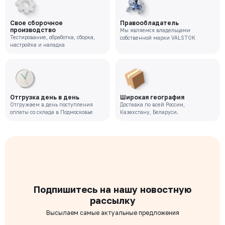
Цена с НДС
Под заказ
147 457 ₽
Свое сборочное
Правообладатель
производство
Мы являемся владельцами
Тестирование, обработка, сборка,
собственной марки VALSTOK
VRT-221-02-0050-PN10-M
настройка и наладка
Давление номинальное
Диаметр номинальный
Наличие
РУ 10
ДУ 50
Нет
Цена с НДС
Под заказ
111 905 ₽
Отгрузка день в день
Широкая география
Отгружаем в день поступления
Доставка по всей России,
оплаты со склада в Подмосковье
Казахстану, Беларуси.
Подпишитесь на нашу новостную
рассылку
Высылаем самые актуальные предложения