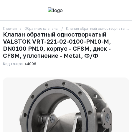
Главная
Обратные клапаны
Клапан обратный одностворчатый VA
О компании
Клапан обратный одностворчатый
Контакты
VALSTOK VRT-221-02-0100-PN10-M,
Бренды
Отзывы
DN0100 PN10, корпус - CF8M, диск -
Сотрудники
CF8M, уплотнение - Metal, Ф/Ф
Вакансии
Код товара:
44006
Доставка
Оплата
Вопрос-ответ
Гарантии
Новости
Реквизиты
+7 (495) 215-24-81
zakaz325@ks-rus.com
Заказать звонок
Email для связи
Одинцово, Внуковская 9, пав. 31
Пункт выдачи заказов