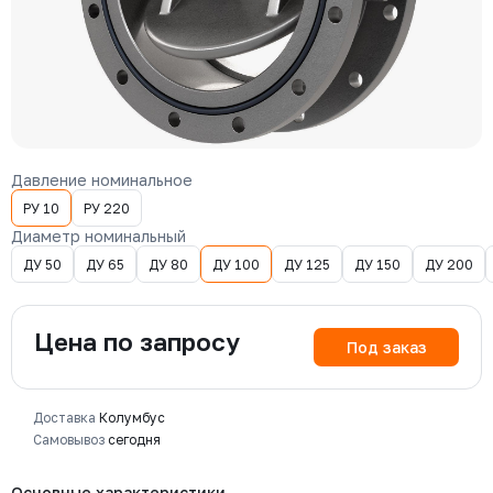
Давление номинальное
РУ 10
РУ 220
Диаметр номинальный
ДУ 50
ДУ 65
ДУ 80
ДУ 100
ДУ 125
ДУ 150
ДУ 200
Цена по запросу
Под заказ
Доставка
Колумбус
Самовывоз
сегодня
Основные характеристики