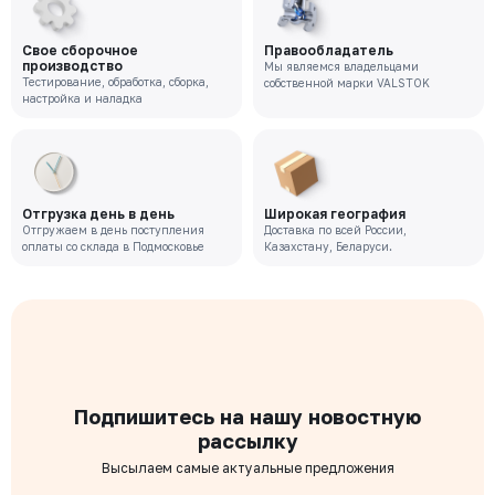
Цена с НДС
Под заказ
147 457 ₽
Свое сборочное
Правообладатель
производство
Мы являемся владельцами
Тестирование, обработка, сборка,
собственной марки VALSTOK
VRT-221-02-0050-PN10-M
настройка и наладка
Давление номинальное
Диаметр номинальный
Наличие
РУ 10
ДУ 50
Нет
Цена с НДС
Под заказ
111 905 ₽
Отгрузка день в день
Широкая география
Отгружаем в день поступления
Доставка по всей России,
оплаты со склада в Подмосковье
Казахстану, Беларуси.
Подпишитесь на нашу новостную
рассылку
Высылаем самые актуальные предложения