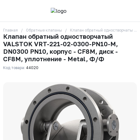
Главная
Обратные клапаны
Клапан обратный одностворчатый VA
О компании
Клапан обратный одностворчатый
Контакты
VALSTOK VRT-221-02-0300-PN10-M,
Бренды
Отзывы
DN0300 PN10, корпус - CF8M, диск -
Сотрудники
CF8M, уплотнение - Metal, Ф/Ф
Вакансии
Код товара:
44020
Доставка
Оплата
Вопрос-ответ
Гарантии
Новости
Реквизиты
+7 (495) 215-24-81
zakaz325@ks-rus.com
Заказать звонок
Email для связи
Одинцово, Внуковская 9, пав. 31
Пункт выдачи заказов