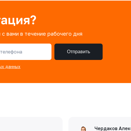
тация?
 с вами в течение рабочего дня
телефона
Отправить
ых данных
Чердаков Алек