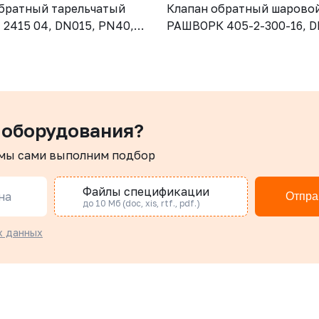
братный тарельчатый
Клапан обратный шарово
2415 04, DN015, PN40,
РАШВОРК 405-2-300-16, D
CF8M (AISI316), диск -
PN16, корпус - GJS-500-7 
SI316), М/Ф
шар – угл.сталь, покрытие
NBR, Ф/Ф
 оборудования?
 мы сами выполним подбор
Файлы спецификации
на
Отпра
до 10 Мб (doc, xis, rtf., pdf.)
х данных