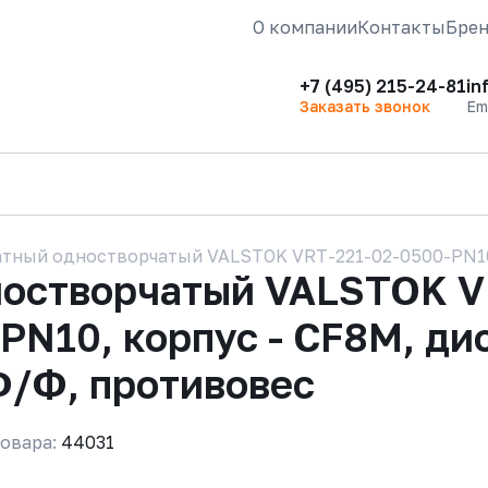
О компании
Контакты
Бре
+7 (495) 215-24-81
in
Заказать звонок
Em
тный одностворчатый VALSTOK VRT-221-02-0500-PN10-
ностворчатый VALSTOK V
N10, корпус - CF8M, дис
 Ф/Ф, противовес
овара:
44031