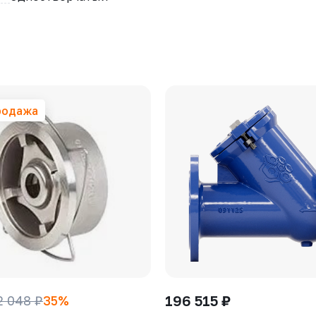
родажа
196 515 ₽
2 048 ₽
35%