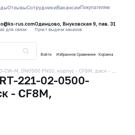
нды
Отзывы
Сотрудники
Вакансии
Покупателям
fo@ks-rus.com
Одинцово, Внуковская 9, пав. 31
ail для связи
Пункт выдачи заказов
Войти
Избранное
Сравнение
Корзина
CW-M, DN0500 PN10, корпус - CF8M, диск - CF8M, упл
RT-221-02-0500-
к - CF8M,