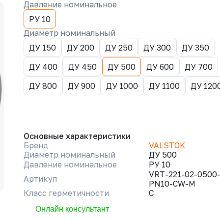
Давление номинальное
РУ 10
Диаметр номинальный
ДУ 150
ДУ 200
ДУ 250
ДУ 300
ДУ 350
ДУ 400
ДУ 450
ДУ 500
ДУ 600
ДУ 700
ДУ 800
ДУ 900
ДУ 1000
ДУ 1100
ДУ 120
Основные характеристики
Бренд
VALSTOK
Диаметр номинальный
ДУ 500
Давление номинальное
РУ 10
VRT-221-02-0500
Артикул
PN10-CW-M
Класс герметичности
C
Онлайн консультант