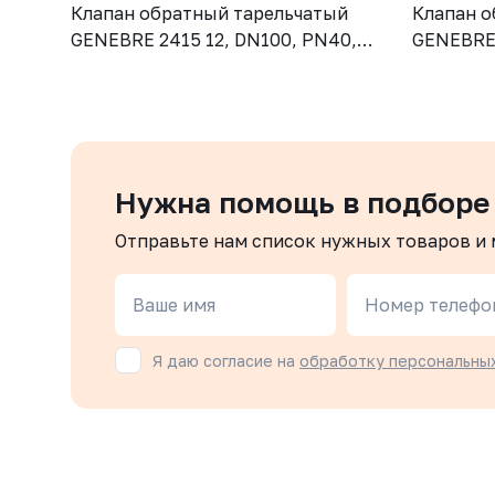
Клапан обратный тарельчатый
Клапан о
GENEBRE 2415 12, DN100, PN40,
GENEBRE 
корпус - CF8M (AISI316), диск -
корпус - 
CF8М (AISI316), М/Ф
CF8М (AI
Нужна помощь в подборе
Отправьте нам список нужных товаров и
Ваше имя
Номер телефо
Я даю согласие на
обработку персональны