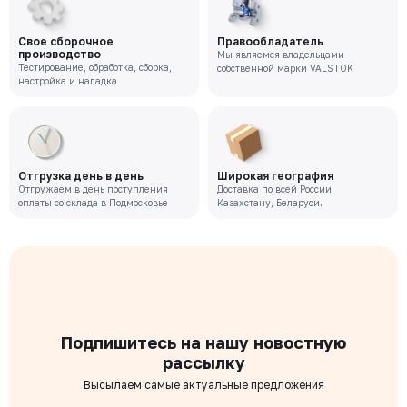
Цена с НДС
Под заказ
63 237 ₽
Свое сборочное
Правообладатель
производство
Мы являемся владельцами
Тестирование, обработка, сборка,
собственной марки VALSTOK
VR-221-02-0050-PN10-M
настройка и наладка
Давление номинальное
Диаметр номинальный
Наличие
РУ 10
ДУ 50
Нет
Цена с НДС
Под заказ
48 019 ₽
Отгрузка день в день
Широкая география
Отгружаем в день поступления
Доставка по всей России,
оплаты со склада в Подмосковье
Казахстану, Беларуси.
Подпишитесь на нашу новостную
рассылку
Высылаем самые актуальные предложения