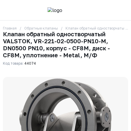
Главная
Обратные клапаны
Клапан обратный одностворчатый VA
О компании
Клапан обратный одностворчатый
Контакты
VALSTOK, VR-221-02-0500-PN10-M,
Бренды
Отзывы
DN0500 PN10, корпус - CF8M, диск -
Сотрудники
CF8M, уплотнение - Metal, М/Ф
Вакансии
Код товара:
44074
Доставка
Оплата
Вопрос-ответ
Гарантии
Новости
Реквизиты
+7 (495) 215-24-81
zakaz325@ks-rus.com
Заказать звонок
Email для связи
Одинцово, Внуковская 9, пав. 31
Пункт выдачи заказов