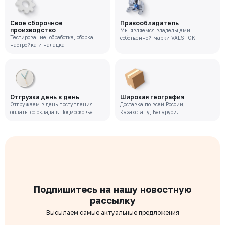
Цена с НДС
Под заказ
62 737 ₽
Свое сборочное
Правообладатель
производство
Мы являемся владельцами
Тестирование, обработка, сборка,
собственной марки VALSTOK
VR-221-02-0050-PN10-M
настройка и наладка
Давление номинальное
Диаметр номинальный
Наличие
РУ 10
ДУ 50
Нет
Цена с НДС
Под заказ
47 639 ₽
Отгрузка день в день
Широкая география
Отгружаем в день поступления
Доставка по всей России,
оплаты со склада в Подмосковье
Казахстану, Беларуси.
Подпишитесь на нашу новостную
рассылку
Высылаем самые актуальные предложения