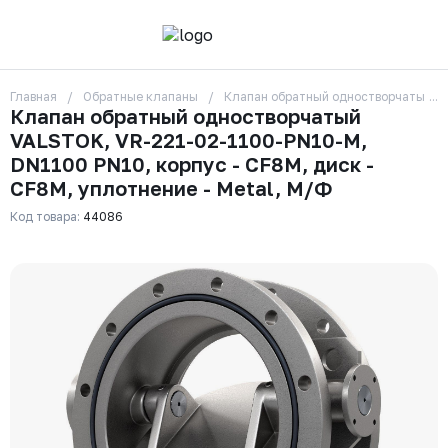
Главная
Обратные клапаны
Клапан обратный одностворчатый VA
О компании
Клапан обратный одностворчатый
Контакты
VALSTOK, VR-221-02-1100-PN10-M,
Бренды
Отзывы
DN1100 PN10, корпус - CF8M, диск -
Сотрудники
CF8M, уплотнение - Metal, М/Ф
Вакансии
Код товара:
44086
Доставка
Оплата
Вопрос-ответ
Гарантии
Новости
Реквизиты
+7 (495) 215-24-81
zakaz325@ks-rus.com
Заказать звонок
Email для связи
Одинцово, Внуковская 9, пав. 31
Пункт выдачи заказов